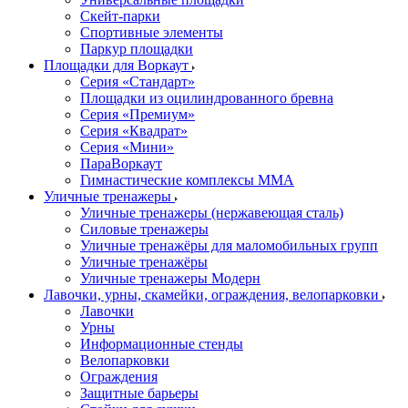
Скейт-парки
Спортивные элементы
Паркур площадки
Площадки для Воркаут
Серия «Стандарт»
Площадки из оцилиндрованного бревна
Серия «Премиум»
Серия «Квадрат»
Серия «Мини»
ПараВоркаут
Гимнастические комплексы ММА
Уличные тренажеры
Уличные тренажеры (нержавеющая сталь)
Силовые тренажеры
Уличные тренажёры для маломобильных групп
Уличные тренажёры
Уличные тренажеры Модерн
Лавочки, урны, скамейки, ограждения, велопарковки
Лавочки
Урны
Информационные стенды
Велопарковки
Ограждения
Защитные барьеры