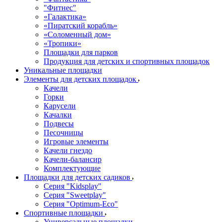
"Фитнес"
«Галактика»
«Пиратский корабль»
«Соломенный дом»
«Тропики»
Площадки для парков
Продукция для детских и спортивных площадок
Уникальные площадки
Элементы для детских площадок
Качели
Горки
Карусели
Качалки
Подвесы
Песочницы
Игровые элементы
Качели гнездо
Качели-балансир
Комплектующие
Площадки для детских садиков
Серия "Kidsplay"
Серия "Sweetplay"
Серия "Оptimum-Еco"
Спортивные площадки
Универсальные площадки