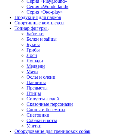
Серия «Playground»
Серия «Wonderland»
Серия «Эко-play»
Продукция для парков
Спортивные комплексы
Топиар фигуры
Бабочки
Белки и зайцы
Буквы
Грибы
Лоси
Лошади
Медведи
Мячи
Ослы и олени
Павлины
Предметы
Птицы
Силуэты людей
Сказочные персонажи
Слоны и бегемоты
Снеговики
Собаки и коты
Улитки
Оборудование для тренировок собак