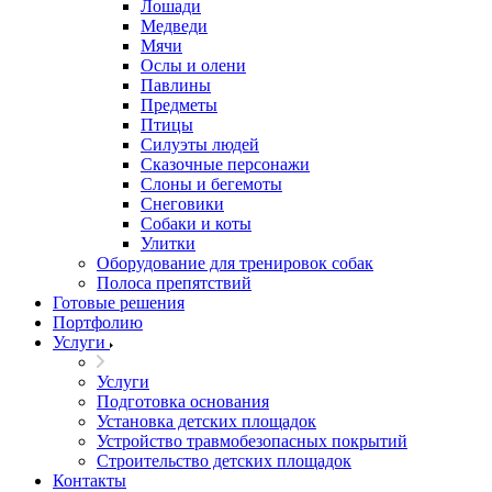
Лошади
Медведи
Мячи
Ослы и олени
Павлины
Предметы
Птицы
Силуэты людей
Сказочные персонажи
Слоны и бегемоты
Снеговики
Собаки и коты
Улитки
Оборудование для тренировок собак
Полоса препятствий
Готовые решения
Портфолию
Услуги
Услуги
Подготовка основания
Установка детских площадок
Устройство травмобезопасных покрытий
Строительство детских площадок
Контакты