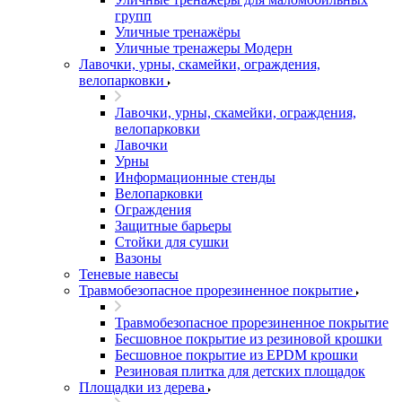
групп
Уличные тренажёры
Уличные тренажеры Модерн
Лавочки, урны, скамейки, ограждения,
велопарковки
Лавочки, урны, скамейки, ограждения,
велопарковки
Лавочки
Урны
Информационные стенды
Велопарковки
Ограждения
Защитные барьеры
Стойки для сушки
Вазоны
Теневые навесы
Травмобезопасное прорезиненное покрытие
Травмобезопасное прорезиненное покрытие
Бесшовное покрытие из резиновой крошки
Бесшовное покрытие из EPDM крошки
Резиновая плитка для детских площадок
Площадки из дерева