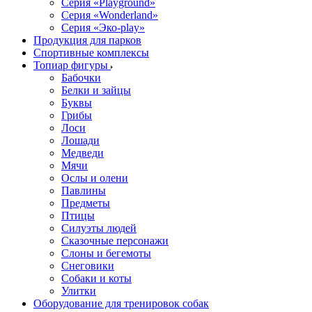
Серия «Playground»
Серия «Wonderland»
Серия «Эко-play»
Продукция для парков
Спортивные комплексы
Топиар фигуры
Бабочки
Белки и зайцы
Буквы
Грибы
Лоси
Лошади
Медведи
Мячи
Ослы и олени
Павлины
Предметы
Птицы
Силуэты людей
Сказочные персонажи
Слоны и бегемоты
Снеговики
Собаки и коты
Улитки
Оборудование для тренировок собак