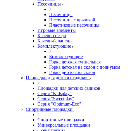
Песочницы
Песочницы
Песочницы с крышкой
Пластиковые песочницы
Игровые элементы
Качели гнездо
Качели-балансир
Комплектующие
Комплектующие
Горка детская туннельная
Горка детская на склон с подиумом
Горка детская на склон
Площадки для детских садиков
Площадки для детских садиков
Серия "Kidsplay"
Серия "Sweetplay"
Серия "Оptimum-Еco"
Спортивные площадки
Спортивные площадки
Универсальные площадки
Скейт-парки