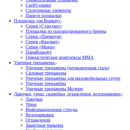
Скейт-парки
Спортивные элементы
Паркур площадки
Площадки для Воркаут
Серия «Стандарт»
Площадки из оцилиндрованного бревна
Серия «Премиум»
Серия «Квадрат»
Серия «Мини»
ПараВоркаут
Гимнастические комплексы ММА
Уличные тренажеры
Уличные тренажеры (нержавеющая сталь)
Силовые тренажеры
Уличные тренажёры для маломобильных групп
Уличные тренажёры
Уличные тренажеры Модерн
Лавочки, урны, скамейки, ограждения, велопарковки
Лавочки
Урны
Информационные стенды
Велопарковки
Ограждения
Защитные барьеры