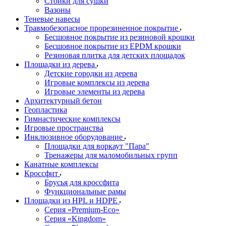
Стойки для сушки
Вазоны
Теневые навесы
Травмобезопасное прорезиненное покрытие
Бесшовное покрытие из резиновой крошки
Бесшовное покрытие из EPDM крошки
Резиновая плитка для детских площадок
Площадки из дерева
Детские городки из дерева
Игровые комплексы из дерева
Игровые элементы из дерева
Архитектурный бетон
Геопластика
Гимнастические комплексы
Игровые пространства
Инклюзивное оборудование
Площадки для воркаут "Пара"
Тренажеры для маломобильных групп
Канатные комплексы
Кроссфит
Брусья для кроссфита
Функциональные рамы
Площадки из HPL и HDPE
Серия «Premium-Eco»
Серия «Kingdom»