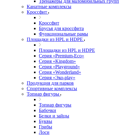
Тренажеры для маломобильных групп
Канатные комплексы
Кроссфит
Кроссфит
Брусья для кроссфита
Функциональные рамы
Площадки из HPL и HDPE
Площадки из HPL и HDPE
Серия «Premium-Eco»
Серия «Kingdom»
Серия «Playground»
Серия «Wonderland»
Серия «Эко-play»
Продукция для парков
Спортивные комплексы
Топиар фигуры
Топиар фигуры
Бабочки
Белки и зайцы
Буквы
Грибы
Лоси