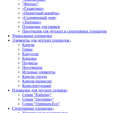
"Фитнес"
«Галактика»
«Пиратский корабль»
«Соломенный дом»
«Тропики»
Площадки для парков
Продукция для детских и спортивных площадок
Уникальные площадки
Элементы для детских площадок
Качели
Горки
Карусели
Качалки
Подвесы
Песочницы
Игровые элементы
Качели гнездо
Качели-балансир
Комплектующие
Площадки для детских садиков
Серия "Kidsplay"
Серия "Sweetplay"
Серия "Оptimum-Еco"
Спортивные площадки
Универсальные площадки