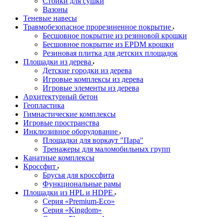
Стойки для сушки
Вазоны
Теневые навесы
Травмобезопасное прорезиненное покрытие
Бесшовное покрытие из резиновой крошки
Бесшовное покрытие из EPDM крошки
Резиновая плитка для детских площадок
Площадки из дерева
Детские городки из дерева
Игровые комплексы из дерева
Игровые элементы из дерева
Архитектурный бетон
Геопластика
Гимнастические комплексы
Игровые пространства
Инклюзивное оборудование
Площадки для воркаут "Пара"
Тренажеры для маломобильных групп
Канатные комплексы
Кроссфит
Брусья для кроссфита
Функциональные рамы
Площадки из HPL и HDPE
Серия «Premium-Eco»
Серия «Kingdom»