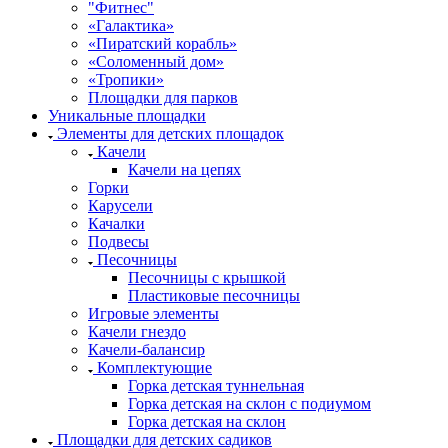
"Фитнес"
«Галактика»
«Пиратский корабль»
«Соломенный дом»
«Тропики»
Площадки для парков
Уникальные площадки
Элементы для детских площадок
Качели
Качели на цепях
Горки
Карусели
Качалки
Подвесы
Песочницы
Песочницы с крышкой
Пластиковые песочницы
Игровые элементы
Качели гнездо
Качели-балансир
Комплектующие
Горка детская туннельная
Горка детская на склон с подиумом
Горка детская на склон
Площадки для детских садиков