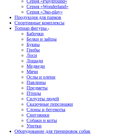
Серия «Playground»
Серия «Wonderland»
Серия «Эко-play»
Продукция для парков
Спортивные комплексы
Топиар фигуры
Бабочки
Белки и зайцы
Буквы
Грибы
Лоси
Лошади
Медведи
Мячи
Ослы и олени
Павлины
Предметы
Птицы
Силуэты людей
Сказочные персонажи
Слоны и бегемоты
Снеговики
Собаки и коты
Улитки
Оборудование для тренировок собак