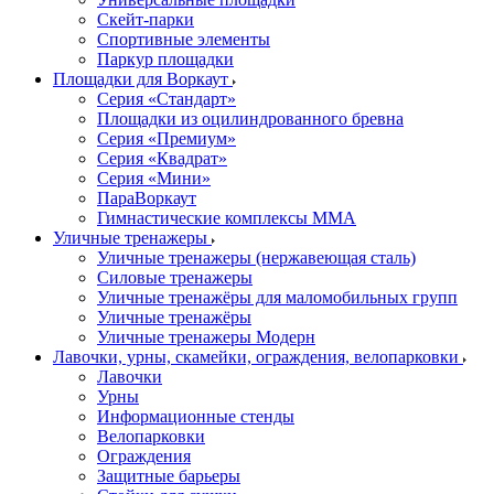
Скейт-парки
Спортивные элементы
Паркур площадки
Площадки для Воркаут
Серия «Стандарт»
Площадки из оцилиндрованного бревна
Серия «Премиум»
Серия «Квадрат»
Серия «Мини»
ПараВоркаут
Гимнастические комплексы ММА
Уличные тренажеры
Уличные тренажеры (нержавеющая сталь)
Силовые тренажеры
Уличные тренажёры для маломобильных групп
Уличные тренажёры
Уличные тренажеры Модерн
Лавочки, урны, скамейки, ограждения, велопарковки
Лавочки
Урны
Информационные стенды
Велопарковки
Ограждения
Защитные барьеры