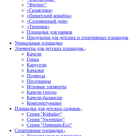
"Фитнес"
«Галактика»
«Пиратский корабль»
«Соломенный дом»
«Тропики»
Площадки для парков
Продукция для детских и спортивных площадок
Уникальные площадки
Элементы для детских площадок
Качели
Горки
Карусели
Качалки
Подвесы
Песочницы
Игровые элементы
Качели гнездо
Качели-балансир
Комплектующие
Площадки для детских садиков
Серия "Kidsplay"
Серия "Sweetplay"
Серия "Оptimum-Еco"
Спортивные площадки
Универсальные площадки