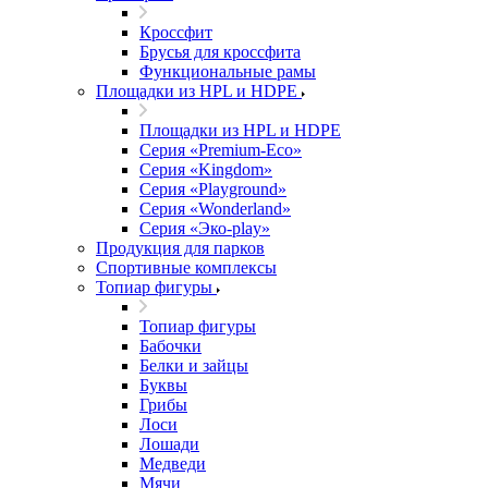
Кроссфит
Брусья для кроссфита
Функциональные рамы
Площадки из HPL и HDPE
Площадки из HPL и HDPE
Серия «Premium-Eco»
Серия «Kingdom»
Серия «Playground»
Серия «Wonderland»
Серия «Эко-play»
Продукция для парков
Спортивные комплексы
Топиар фигуры
Топиар фигуры
Бабочки
Белки и зайцы
Буквы
Грибы
Лоси
Лошади
Медведи
Мячи