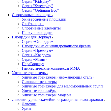
Серия "Kidsplay"
Серия "Sweetplay"
Серия "Оptimum-Еco"
Спортивные площадки
Универсальные площадки
Скейт-парки
Спортивные элементы
Паркур площадки
Площадки для Воркаут
Серия «Стандарт»
Площадки из оцилиндрованного бревна
Серия «Премиум»
Серия «Квадрат»
Серия «Мини»
ПараВоркаут
Гимнастические комплексы ММА
Уличные тренажеры
Уличные тренажеры (нержавеющая сталь)
Силовые тренажеры
Уличные тренажёры для маломобильных групп
Уличные тренажёры
Уличные тренажеры Модерн
Лавочки, урны, скамейки, ограждения, велопарковки
Лавочки
Урны