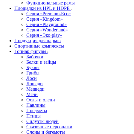
Функциональные рамы
Площадки из HPL и HDPE
Серия «Premium-Eco»
Серия «Kingdom»
Серия «Playground»
Серия «Wonderland»
Серия «Эко-play»
Продукция для парков
Спортивные комплексы
Топиар фигуры
Бабочки
Белки и зайцы
Буквы
Грибы
Лоси
Лошади
Медведи
Мячи
Ослы и олени
Павлины
Предметы
Птицы
Силуэты людей
Сказочные персонажи
Слоны и бегемоты