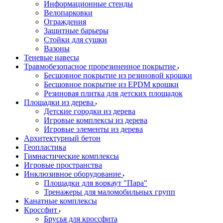
Информационные стенды
Велопарковки
Ограждения
Защитные барьеры
Стойки для сушки
Вазоны
Теневые навесы
Травмобезопасное прорезиненное покрытие
Бесшовное покрытие из резиновой крошки
Бесшовное покрытие из EPDM крошки
Резиновая плитка для детских площадок
Площадки из дерева
Детские городки из дерева
Игровые комплексы из дерева
Игровые элементы из дерева
Архитектурный бетон
Геопластика
Гимнастические комплексы
Игровые пространства
Инклюзивное оборудование
Площадки для воркаут "Пара"
Тренажеры для маломобильных групп
Канатные комплексы
Кроссфит
Брусья для кроссфита