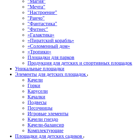
"Магия"
"Мечта"
"Настроение"
"Ранчо"
"Фантастика"
"Фитнес"
«Галактика»
«Пиратский корабль»
«Соломенный дом»
«Тропики»
Площадки для парков
Продукция для детских и спортивных площадок
Уникальные площадки
Элементы для детских площадок
Качели
Горки
Карусели
Качалки
Подвесы
Песочницы
Игровые элементы
Качели гнездо
Качели-балансир
Комплектующие
Площадки для детских садиков