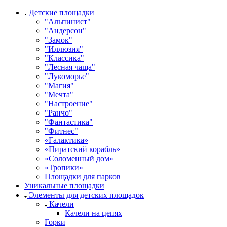
Детские площадки
"Альпинист"
"Андерсон"
"Замок"
"Иллюзия"
"Классика"
"Лесная чаща"
"Лукоморье"
"Магия"
"Мечта"
"Настроение"
"Ранчо"
"Фантастика"
"Фитнес"
«Галактика»
«Пиратский корабль»
«Соломенный дом»
«Тропики»
Площадки для парков
Уникальные площадки
Элементы для детских площадок
Качели
Качели на цепях
Горки