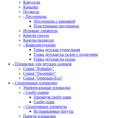
Карусели
Качалки
Подвесы
Песочницы
Песочницы с крышкой
Пластиковые песочницы
Игровые элементы
Качели гнездо
Качели-балансир
Комплектующие
Горка детская туннельная
Горка детская на склон с подиумом
Горка детская на склон
Площадки для детских садиков
Серия "Kidsplay"
Серия "Sweetplay"
Серия "Оptimum-Еco"
Спортивные площадки
Универсальные площадки
Скейт-парки
Премиум скейт-парк
Скейт-парк
Спортивные элементы
Встраиваемые батуты
Паркур площадки