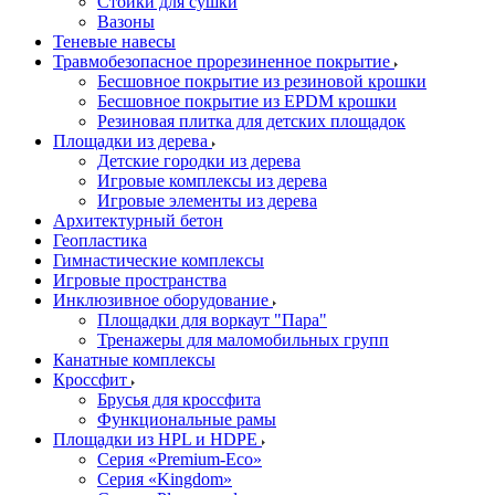
Стойки для сушки
Вазоны
Теневые навесы
Травмобезопасное прорезиненное покрытие
Бесшовное покрытие из резиновой крошки
Бесшовное покрытие из EPDM крошки
Резиновая плитка для детских площадок
Площадки из дерева
Детские городки из дерева
Игровые комплексы из дерева
Игровые элементы из дерева
Архитектурный бетон
Геопластика
Гимнастические комплексы
Игровые пространства
Инклюзивное оборудование
Площадки для воркаут "Пара"
Тренажеры для маломобильных групп
Канатные комплексы
Кроссфит
Брусья для кроссфита
Функциональные рамы
Площадки из HPL и HDPE
Серия «Premium-Eco»
Серия «Kingdom»