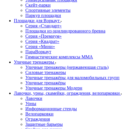
Скейт-парки
Спортивные элементы
Паркур площадки
Площадки для Воркаут
Серия «Стандарт»
Площадки из оцилиндрованного бревна
Серия «Премиум»
Серия «Квадрат»
Серия «Мини»
ПараВоркаут
Гимнастические комплексы ММА
Уличные тренажеры
Уличные тренажеры (нержавеющая сталь)
Силовые тренажеры
Уличные тренажёры для маломобильных групп
Уличные тренажёры
Уличные тренажеры Модерн
Лавочки, урны, скамейки, ограждения, велопарковки
Лавочки
Урны
Информационные стенды
Велопарковки
Ограждения
Защитные барьеры