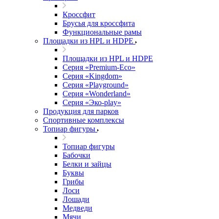
Кроссфит
Брусья для кроссфита
Функциональные рамы
Площадки из HPL и HDPE
Площадки из HPL и HDPE
Серия «Premium-Eco»
Серия «Kingdom»
Серия «Playground»
Серия «Wonderland»
Серия «Эко-play»
Продукция для парков
Спортивные комплексы
Топиар фигуры
Топиар фигуры
Бабочки
Белки и зайцы
Буквы
Грибы
Лоси
Лошади
Медведи
Мячи