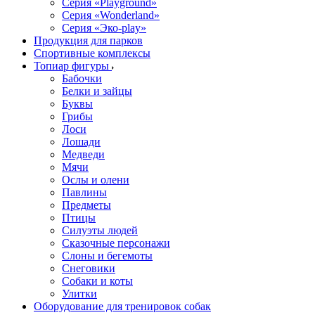
Серия «Playground»
Серия «Wonderland»
Серия «Эко-play»
Продукция для парков
Спортивные комплексы
Топиар фигуры
Бабочки
Белки и зайцы
Буквы
Грибы
Лоси
Лошади
Медведи
Мячи
Ослы и олени
Павлины
Предметы
Птицы
Силуэты людей
Сказочные персонажи
Слоны и бегемоты
Снеговики
Собаки и коты
Улитки
Оборудование для тренировок собак