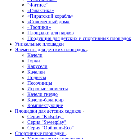
"Фитнес"
«Галактика»
«Пиратский корабль»
«Соломенный дом»
«Тропики»
Площадки для парков
Продукция для детских и спортивных площадок
Уникальные площадки
Элементы для детских площадок
Качели
Горки
Карусели
Качалки
Подвесы
Песочницы
Игровые элементы
Качели гнездо
Качели-балансир
Комплектующие
Площадки для детских садиков
Серия "Kidsplay"
Серия "Sweetplay"
Серия "Оptimum-Еco"
Спортивные площадки
Универсальные площадки