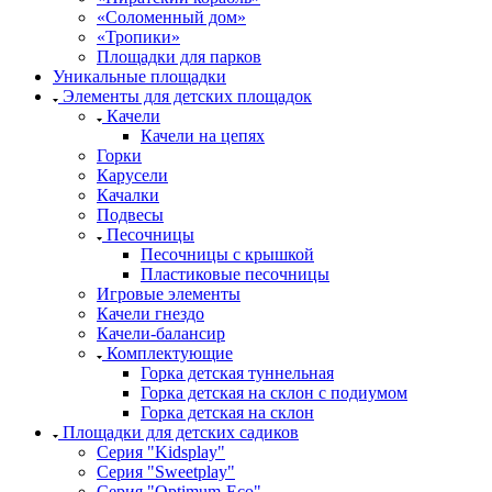
«Соломенный дом»
«Тропики»
Площадки для парков
Уникальные площадки
Элементы для детских площадок
Качели
Качели на цепях
Горки
Карусели
Качалки
Подвесы
Песочницы
Песочницы с крышкой
Пластиковые песочницы
Игровые элементы
Качели гнездо
Качели-балансир
Комплектующие
Горка детская туннельная
Горка детская на склон с подиумом
Горка детская на склон
Площадки для детских садиков
Серия "Kidsplay"
Серия "Sweetplay"
Серия "Оptimum-Еco"