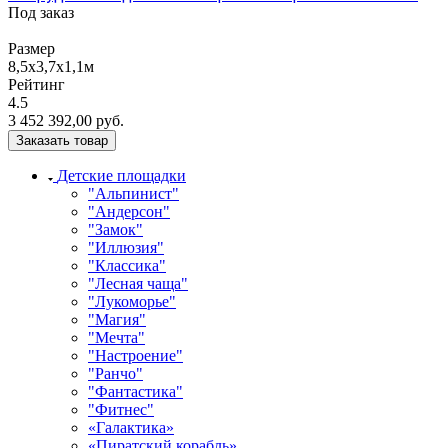
Под заказ
Размер
8,5х3,7х1,1м
Рейтинг
4.5
3 452 392,00
руб.
Заказать товар
Детские площадки
"Альпинист"
"Андерсон"
"Замок"
"Иллюзия"
"Классика"
"Лесная чаща"
"Лукоморье"
"Магия"
"Мечта"
"Настроение"
"Ранчо"
"Фантастика"
"Фитнес"
«Галактика»
«Пиратский корабль»