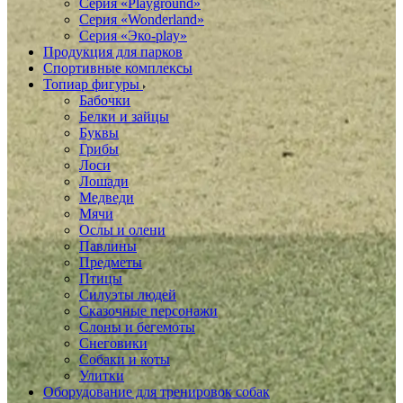
Серия «Playground»
Серия «Wonderland»
Серия «Эко-play»
Продукция для парков
Спортивные комплексы
Топиар фигуры
Бабочки
Белки и зайцы
Буквы
Грибы
Лоси
Лошади
Медведи
Мячи
Ослы и олени
Павлины
Предметы
Птицы
Силуэты людей
Сказочные персонажи
Слоны и бегемоты
Снеговики
Собаки и коты
Улитки
Оборудование для тренировок собак