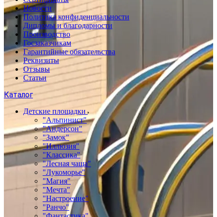
Новости
Политика конфиденциальности
Дипломы и благодарности
Производство
Госзаказчикам
Гарантийные обязательства
Реквизиты
Отзывы
Статьи
Каталог
Детские площадки
"Альпинист"
"Андерсон"
"Замок"
"Иллюзия"
"Классика"
"Лесная чаща"
"Лукоморье"
"Магия"
"Мечта"
"Настроение"
"Ранчо"
"Фантастика"