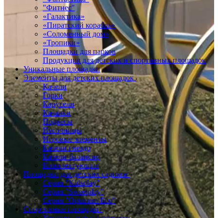
"Фитнес"
«Галактика»
«Пиратский корабль»
«Соломенный дом»
«Тропики»
Площадки для парков
Продукция для детских и спортивных площадок
Уникальные площадки
Элементы для детских площадок
Качели
Горки
Карусели
Качалки
Подвесы
Песочницы
Игровые элементы
Качели гнездо
Качели-балансир
Комплектующие
Площадки для детских садиков
Серия "Kidsplay"
Серия "Sweetplay"
Серия "Оptimum-Еco"
Спортивные площадки
Универсальные площадки