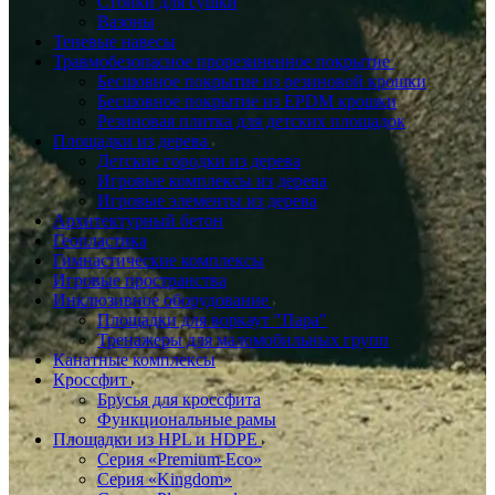
Стойки для сушки
Вазоны
Теневые навесы
Травмобезопасное прорезиненное покрытие
Бесшовное покрытие из резиновой крошки
Бесшовное покрытие из EPDM крошки
Резиновая плитка для детских площадок
Площадки из дерева
Детские городки из дерева
Игровые комплексы из дерева
Игровые элементы из дерева
Архитектурный бетон
Геопластика
Гимнастические комплексы
Игровые пространства
Инклюзивное оборудование
Площадки для воркаут "Пара"
Тренажеры для маломобильных групп
Канатные комплексы
Кроссфит
Брусья для кроссфита
Функциональные рамы
Площадки из HPL и HDPE
Серия «Premium-Eco»
Серия «Kingdom»