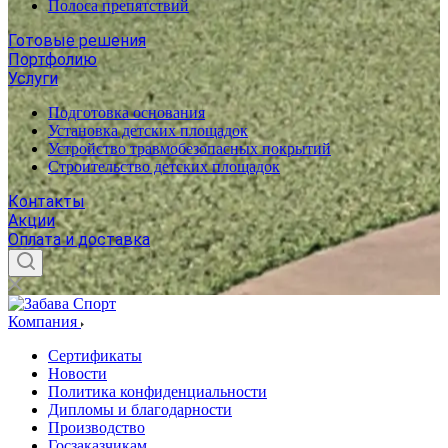
Полоса препятствий
Готовые решения
Портфолию
Услуги
Подготовка основания
Установка детских площадок
Устройство травмобезопасных покрытий
Строительство детских площадок
Контакты
Акции
Оплата и доставка
Компания
Сертификаты
Новости
Политика конфиденциальности
Дипломы и благодарности
Производство
Госзаказчикам