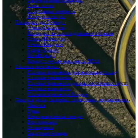
Скейт-парки
Спортивные элементы
Паркур площадки
Площадки для Воркаут
Серия «Стандарт»
Площадки из оцилиндрованного бревна
Серия «Премиум»
Серия «Квадрат»
Серия «Мини»
ПараВоркаут
Гимнастические комплексы ММА
Уличные тренажеры
Уличные тренажеры (нержавеющая сталь)
Силовые тренажеры
Уличные тренажёры для маломобильных групп
Уличные тренажёры
Уличные тренажеры Модерн
Лавочки, урны, скамейки, ограждения, велопарковки
Лавочки
Урны
Информационные стенды
Велопарковки
Ограждения
Защитные барьеры