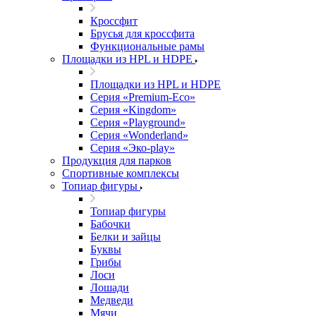
Кроссфит
Брусья для кроссфита
Функциональные рамы
Площадки из HPL и HDPE
Площадки из HPL и HDPE
Серия «Premium-Eco»
Серия «Kingdom»
Серия «Playground»
Серия «Wonderland»
Серия «Эко-play»
Продукция для парков
Спортивные комплексы
Топиар фигуры
Топиар фигуры
Бабочки
Белки и зайцы
Буквы
Грибы
Лоси
Лошади
Медведи
Мячи