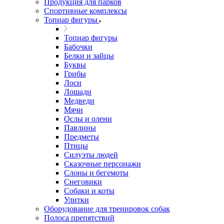
Продукция для парков
Спортивные комплексы
Топиар фигуры
Топиар фигуры
Бабочки
Белки и зайцы
Буквы
Грибы
Лоси
Лошади
Медведи
Мячи
Ослы и олени
Павлины
Предметы
Птицы
Силуэты людей
Сказочные персонажи
Слоны и бегемоты
Снеговики
Собаки и коты
Улитки
Оборудование для тренировок собак
Полоса препятствий