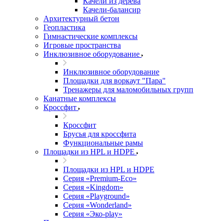
Качели из дерева
Качели-балансир
Архитектурный бетон
Геопластика
Гимнастические комплексы
Игровые пространства
Инклюзивное оборудование
Инклюзивное оборудование
Площадки для воркаут "Пара"
Тренажеры для маломобильных групп
Канатные комплексы
Кроссфит
Кроссфит
Брусья для кроссфита
Функциональные рамы
Площадки из HPL и HDPE
Площадки из HPL и HDPE
Серия «Premium-Eco»
Серия «Kingdom»
Серия «Playground»
Серия «Wonderland»
Серия «Эко-play»