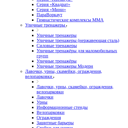
Серия «Квадрат»
Серия «Мини»
ПараВоркаут
Гимнастические комплексы ММА
Уличные тренажеры
Уличные тренажеры
Уличные тренажеры (нержавеющая сталь)
Силовые тренажеры
Уличные тренажёры для маломобильных
групп
Уличные тренажёры
Уличные тренажеры Модерн
Лавочки, урны, скамейки, ограждения,
велопарковки
Лавочки, урны, скамейки, ограждения,
велопарковки
Лавочки
Урны
Информационные стенды
Велопарковки
Ограждения
Защитные барьеры
Стойки для сушки