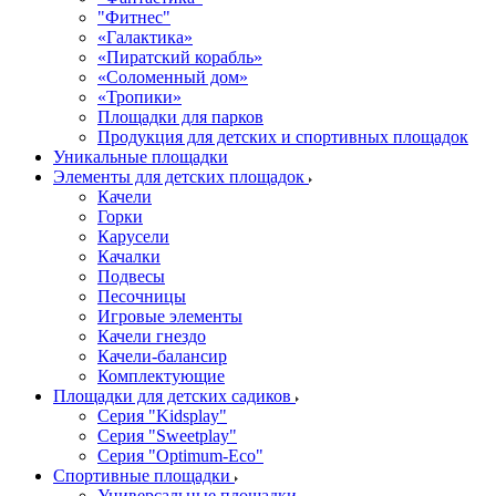
"Фитнес"
«Галактика»
«Пиратский корабль»
«Соломенный дом»
«Тропики»
Площадки для парков
Продукция для детских и спортивных площадок
Уникальные площадки
Элементы для детских площадок
Качели
Горки
Карусели
Качалки
Подвесы
Песочницы
Игровые элементы
Качели гнездо
Качели-балансир
Комплектующие
Площадки для детских садиков
Серия "Kidsplay"
Серия "Sweetplay"
Серия "Оptimum-Еco"
Спортивные площадки
Универсальные площадки