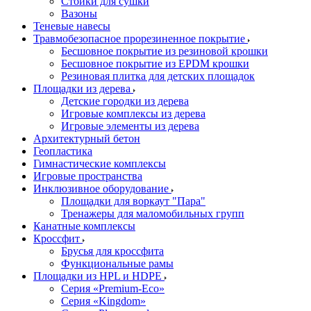
Стойки для сушки
Вазоны
Теневые навесы
Травмобезопасное прорезиненное покрытие
Бесшовное покрытие из резиновой крошки
Бесшовное покрытие из EPDM крошки
Резиновая плитка для детских площадок
Площадки из дерева
Детские городки из дерева
Игровые комплексы из дерева
Игровые элементы из дерева
Архитектурный бетон
Геопластика
Гимнастические комплексы
Игровые пространства
Инклюзивное оборудование
Площадки для воркаут "Пара"
Тренажеры для маломобильных групп
Канатные комплексы
Кроссфит
Брусья для кроссфита
Функциональные рамы
Площадки из HPL и HDPE
Серия «Premium-Eco»
Серия «Kingdom»