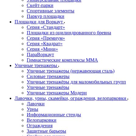
Скейт-парки
Спортивные элементы
Паркур площадки
Площадки для Воркаут
Серия «Стандарт»
Площадки из оцилиндрованного бревна
Серия «Премиум»
Серия «Квадрат»
Серия «Мини»
ПараВоркаут
Гимнастические комплексы ММА
Уличные тренажеры
Уличные тренажеры (нержавеющая сталь)
Силовые тренажеры
Уличные тренажёры для маломобильных групп
Уличные тренажёры
Уличные тренажеры Модерн
Лавочки, урны, скамейки, ограждения, велопарковки
Лавочки
Урны
Информационные стенды
Велопарковки
Ограждения
Защитные барьеры