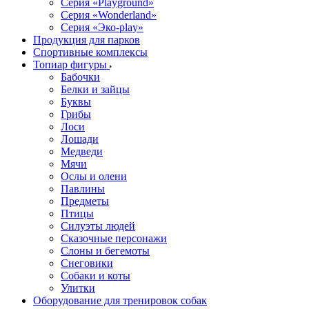
Серия «Playground»
Серия «Wonderland»
Серия «Эко-play»
Продукция для парков
Спортивные комплексы
Топиар фигуры
Бабочки
Белки и зайцы
Буквы
Грибы
Лоси
Лошади
Медведи
Мячи
Ослы и олени
Павлины
Предметы
Птицы
Силуэты людей
Сказочные персонажи
Слоны и бегемоты
Снеговики
Собаки и коты
Улитки
Оборудование для тренировок собак