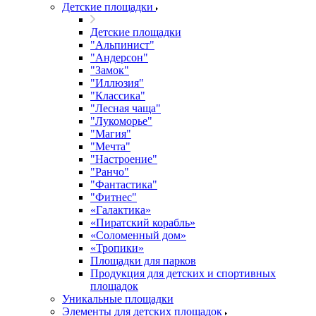
Детские площадки
Детские площадки
"Альпинист"
"Андерсон"
"Замок"
"Иллюзия"
"Классика"
"Лесная чаща"
"Лукоморье"
"Магия"
"Мечта"
"Настроение"
"Ранчо"
"Фантастика"
"Фитнес"
«Галактика»
«Пиратский корабль»
«Соломенный дом»
«Тропики»
Площадки для парков
Продукция для детских и спортивных
площадок
Уникальные площадки
Элементы для детских площадок