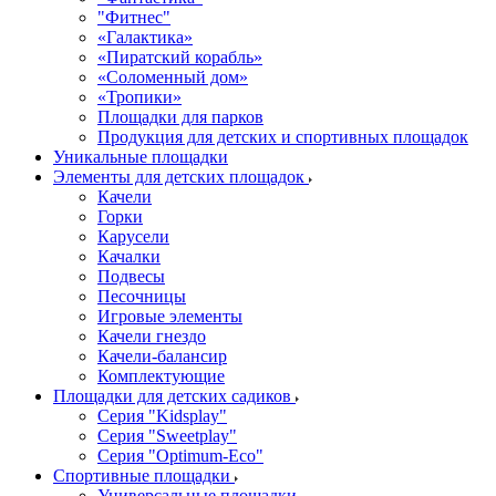
"Фитнес"
«Галактика»
«Пиратский корабль»
«Соломенный дом»
«Тропики»
Площадки для парков
Продукция для детских и спортивных площадок
Уникальные площадки
Элементы для детских площадок
Качели
Горки
Карусели
Качалки
Подвесы
Песочницы
Игровые элементы
Качели гнездо
Качели-балансир
Комплектующие
Площадки для детских садиков
Серия "Kidsplay"
Серия "Sweetplay"
Серия "Оptimum-Еco"
Спортивные площадки
Универсальные площадки