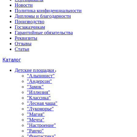
Новости
Политика конфиденциальности
Дипломы и благодарности
Производство
Госзаказчикам
Гарантийные обязательства
Реквизиты
Отзывы
Статьи
Каталог
Детские площадки
"Альпинист"
"Андерсон"
"Замок"
"Иллюзия"
"Классика"
"Лесная чаща"
"Лукоморье"
"Магия"
"Мечта"
"Настроение"
"Ранчо"
"Фантастика"