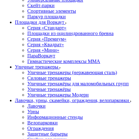
Скейт-парки
Спортивные элементы
Паркур площадки
Площадки для Воркаут
Серия «Стандарт»
Площадки из оцилиндрованного бревна
Серия «Премиум»
Серия «Квадрат»
Серия «Мини»
ПараВоркаут
Гимнастические комплексы ММА
Уличные тренажеры
Уличные тренажеры (нержавеющая сталь)
Силовые тренажеры
Уличные тренажёры для маломобильных групп
Уличные тренажёры
Уличные тренажеры Модерн
Лавочки, урны, скамейки, ограждения, велопарковки
Лавочки
Урны
Информационные стенды
Велопарковки
Ограждения
Защитные барьеры