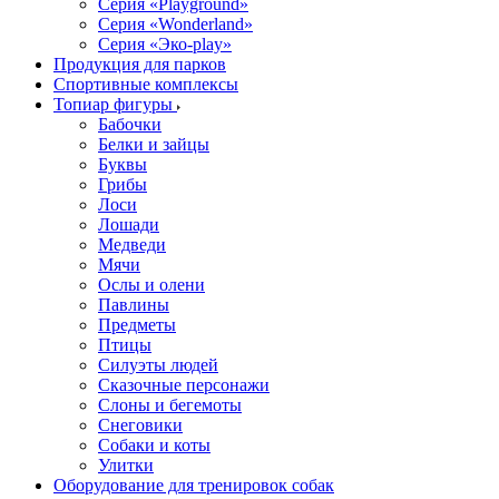
Серия «Playground»
Серия «Wonderland»
Серия «Эко-play»
Продукция для парков
Спортивные комплексы
Топиар фигуры
Бабочки
Белки и зайцы
Буквы
Грибы
Лоси
Лошади
Медведи
Мячи
Ослы и олени
Павлины
Предметы
Птицы
Силуэты людей
Сказочные персонажи
Слоны и бегемоты
Снеговики
Собаки и коты
Улитки
Оборудование для тренировок собак