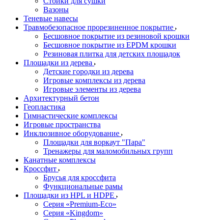
Стойки для сушки
Вазоны
Теневые навесы
Травмобезопасное прорезиненное покрытие
Бесшовное покрытие из резиновой крошки
Бесшовное покрытие из EPDM крошки
Резиновая плитка для детских площадок
Площадки из дерева
Детские городки из дерева
Игровые комплексы из дерева
Игровые элементы из дерева
Архитектурный бетон
Геопластика
Гимнастические комплексы
Игровые пространства
Инклюзивное оборудование
Площадки для воркаут "Пара"
Тренажеры для маломобильных групп
Канатные комплексы
Кроссфит
Брусья для кроссфита
Функциональные рамы
Площадки из HPL и HDPE
Серия «Premium-Eco»
Серия «Kingdom»