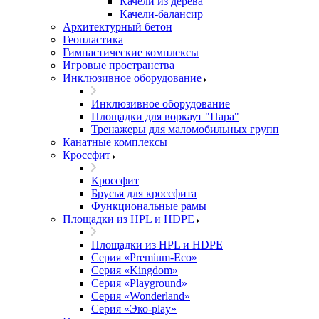
Качели из дерева
Качели-балансир
Архитектурный бетон
Геопластика
Гимнастические комплексы
Игровые пространства
Инклюзивное оборудование
Инклюзивное оборудование
Площадки для воркаут "Пара"
Тренажеры для маломобильных групп
Канатные комплексы
Кроссфит
Кроссфит
Брусья для кроссфита
Функциональные рамы
Площадки из HPL и HDPE
Площадки из HPL и HDPE
Серия «Premium-Eco»
Серия «Kingdom»
Серия «Playground»
Серия «Wonderland»
Серия «Эко-play»