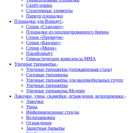
Скейт-парки
Спортивные элементы
Паркур площадки
Площадки для Воркаут
Серия «Стандарт»
Площадки из оцилиндрованного бревна
Серия «Премиум»
Серия «Квадрат»
Серия «Мини»
ПараВоркаут
Гимнастические комплексы ММА
Уличные тренажеры
Уличные тренажеры (нержавеющая сталь)
Силовые тренажеры
Уличные тренажёры для маломобильных групп
Уличные тренажёры
Уличные тренажеры Модерн
Лавочки, урны, скамейки, ограждения, велопарковки
Лавочки
Урны
Информационные стенды
Велопарковки
Ограждения
Защитные барьеры