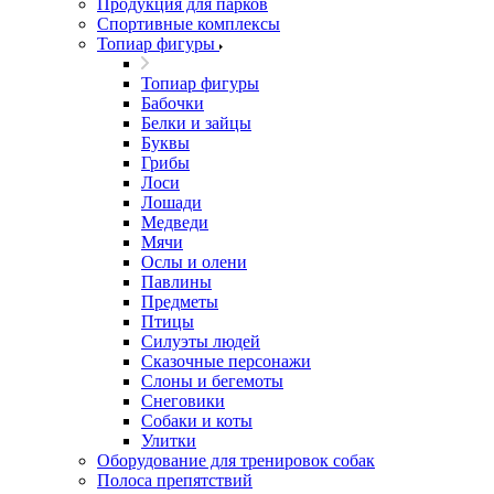
Продукция для парков
Спортивные комплексы
Топиар фигуры
Топиар фигуры
Бабочки
Белки и зайцы
Буквы
Грибы
Лоси
Лошади
Медведи
Мячи
Ослы и олени
Павлины
Предметы
Птицы
Силуэты людей
Сказочные персонажи
Слоны и бегемоты
Снеговики
Собаки и коты
Улитки
Оборудование для тренировок собак
Полоса препятствий