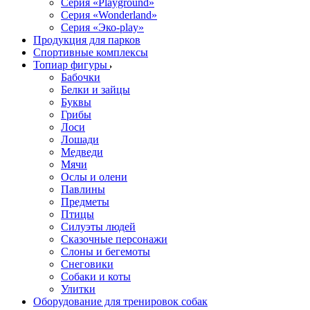
Серия «Playground»
Серия «Wonderland»
Серия «Эко-play»
Продукция для парков
Спортивные комплексы
Топиар фигуры
Бабочки
Белки и зайцы
Буквы
Грибы
Лоси
Лошади
Медведи
Мячи
Ослы и олени
Павлины
Предметы
Птицы
Силуэты людей
Сказочные персонажи
Слоны и бегемоты
Снеговики
Собаки и коты
Улитки
Оборудование для тренировок собак