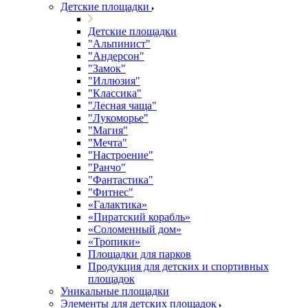
Детские площадки
Детские площадки
"Альпинист"
"Андерсон"
"Замок"
"Иллюзия"
"Классика"
"Лесная чаща"
"Лукоморье"
"Магия"
"Мечта"
"Настроение"
"Ранчо"
"Фантастика"
"Фитнес"
«Галактика»
«Пиратский корабль»
«Соломенный дом»
«Тропики»
Площадки для парков
Продукция для детских и спортивных
площадок
Уникальные площадки
Элементы для детских площадок