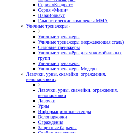
Серия «Квадрат»
Серия «Мини»
ПараВоркаут
Гимнастические комплексы ММА
Уличные тренажеры
Уличные тренажеры
Уличные тренажеры (нержавеющая сталь)
Силовые тренажеры
Уличные тренажёры для маломобильных
групп
Уличные тренажёры
Уличные тренажеры Модерн
Лавочки, урны, скамейки, ограждения,
велопарковки
Лавочки, урны, скамейки, ограждения,
велопарковки
Лавочки
Урны
Информационные стенды
Велопарковки
Ограждения
Защитные барьеры
Стойки для сушки