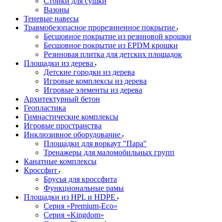
Стойки для сушки
Вазоны
Теневые навесы
Травмобезопасное прорезиненное покрытие
Бесшовное покрытие из резиновой крошки
Бесшовное покрытие из EPDM крошки
Резиновая плитка для детских площадок
Площадки из дерева
Детские городки из дерева
Игровые комплексы из дерева
Игровые элементы из дерева
Архитектурный бетон
Геопластика
Гимнастические комплексы
Игровые пространства
Инклюзивное оборудование
Площадки для воркаут "Пара"
Тренажеры для маломобильных групп
Канатные комплексы
Кроссфит
Брусья для кроссфита
Функциональные рамы
Площадки из HPL и HDPE
Серия «Premium-Eco»
Серия «Kingdom»