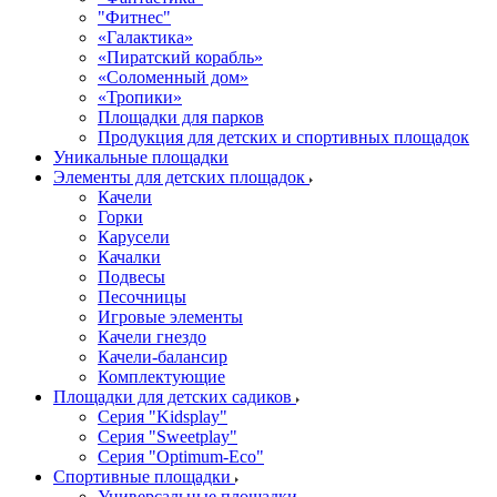
"Фитнес"
«Галактика»
«Пиратский корабль»
«Соломенный дом»
«Тропики»
Площадки для парков
Продукция для детских и спортивных площадок
Уникальные площадки
Элементы для детских площадок
Качели
Горки
Карусели
Качалки
Подвесы
Песочницы
Игровые элементы
Качели гнездо
Качели-балансир
Комплектующие
Площадки для детских садиков
Серия "Kidsplay"
Серия "Sweetplay"
Серия "Оptimum-Еco"
Спортивные площадки
Универсальные площадки