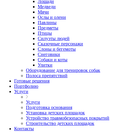
Лошади
Медведи
Мячи
Ослы и олени
Павлины
Предметы
Птицы
Силуэты людей
Сказочные персонажи
Слоны и бегемоты
Снеговики
Собаки и коты
Улитки
Оборудование для тренировок собак
Полоса препятствий
Готовые решения
Портфолию
Услуги
Услуги
Подготовка основания
Установка детских площадок
Устройство травмобезопасных покрытий
Строительство детских площадок
Контакты