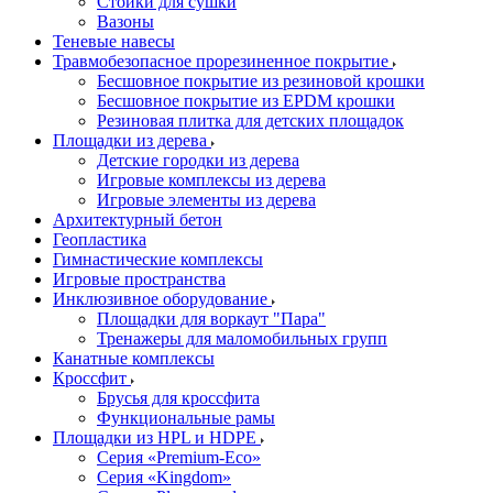
Стойки для сушки
Вазоны
Теневые навесы
Травмобезопасное прорезиненное покрытие
Бесшовное покрытие из резиновой крошки
Бесшовное покрытие из EPDM крошки
Резиновая плитка для детских площадок
Площадки из дерева
Детские городки из дерева
Игровые комплексы из дерева
Игровые элементы из дерева
Архитектурный бетон
Геопластика
Гимнастические комплексы
Игровые пространства
Инклюзивное оборудование
Площадки для воркаут "Пара"
Тренажеры для маломобильных групп
Канатные комплексы
Кроссфит
Брусья для кроссфита
Функциональные рамы
Площадки из HPL и HDPE
Серия «Premium-Eco»
Серия «Kingdom»