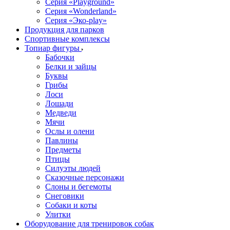
Серия «Playground»
Серия «Wonderland»
Серия «Эко-play»
Продукция для парков
Спортивные комплексы
Топиар фигуры
Бабочки
Белки и зайцы
Буквы
Грибы
Лоси
Лошади
Медведи
Мячи
Ослы и олени
Павлины
Предметы
Птицы
Силуэты людей
Сказочные персонажи
Слоны и бегемоты
Снеговики
Собаки и коты
Улитки
Оборудование для тренировок собак