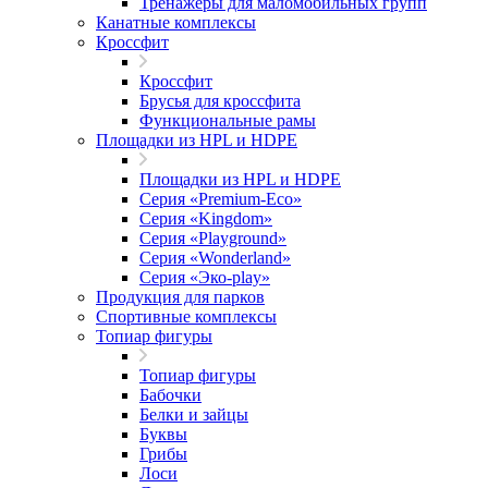
Тренажеры для маломобильных групп
Канатные комплексы
Кроссфит
Кроссфит
Брусья для кроссфита
Функциональные рамы
Площадки из HPL и HDPE
Площадки из HPL и HDPE
Серия «Premium-Eco»
Серия «Kingdom»
Серия «Playground»
Серия «Wonderland»
Серия «Эко-play»
Продукция для парков
Спортивные комплексы
Топиар фигуры
Топиар фигуры
Бабочки
Белки и зайцы
Буквы
Грибы
Лоси