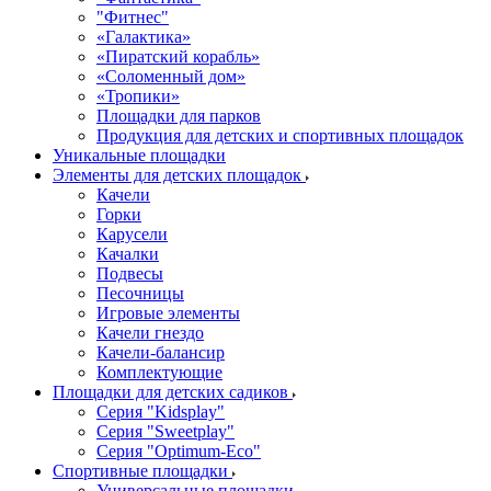
"Фитнес"
«Галактика»
«Пиратский корабль»
«Соломенный дом»
«Тропики»
Площадки для парков
Продукция для детских и спортивных площадок
Уникальные площадки
Элементы для детских площадок
Качели
Горки
Карусели
Качалки
Подвесы
Песочницы
Игровые элементы
Качели гнездо
Качели-балансир
Комплектующие
Площадки для детских садиков
Серия "Kidsplay"
Серия "Sweetplay"
Серия "Оptimum-Еco"
Спортивные площадки
Универсальные площадки