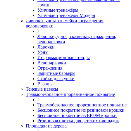
групп
Уличные тренажёры
Уличные тренажеры Модерн
Лавочки, урны, скамейки, ограждения,
велопарковки
Лавочки, урны, скамейки, ограждения,
велопарковки
Лавочки
Урны
Информационные стенды
Велопарковки
Ограждения
Защитные барьеры
Стойки для сушки
Вазоны
Теневые навесы
Травмобезопасное прорезиненное покрытие
Травмобезопасное прорезиненное покрытие
Бесшовное покрытие из резиновой крошки
Бесшовное покрытие из EPDM крошки
Резиновая плитка для детских площадок
Площадки из дерева