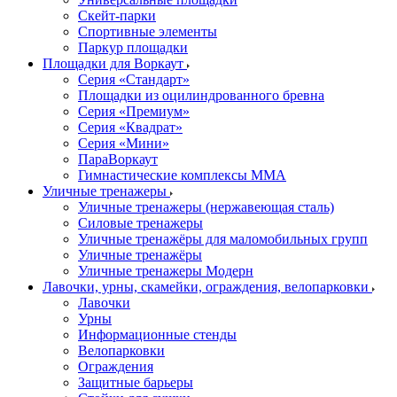
Скейт-парки
Спортивные элементы
Паркур площадки
Площадки для Воркаут
Серия «Стандарт»
Площадки из оцилиндрованного бревна
Серия «Премиум»
Серия «Квадрат»
Серия «Мини»
ПараВоркаут
Гимнастические комплексы ММА
Уличные тренажеры
Уличные тренажеры (нержавеющая сталь)
Силовые тренажеры
Уличные тренажёры для маломобильных групп
Уличные тренажёры
Уличные тренажеры Модерн
Лавочки, урны, скамейки, ограждения, велопарковки
Лавочки
Урны
Информационные стенды
Велопарковки
Ограждения
Защитные барьеры