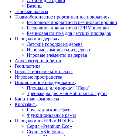
Стойки для сушки
Вазоны
Теневые навесы
Травмобезопасное прорезиненное покрытие
Бесшовное покрытие из резиновой крошки
Бесшовное покрытие из EPDM крошки
Резиновая плитка для детских площадок
Площадки из дерева
Детские городки из дерева
Игровые комплексы из дерева
Игровые элементы из дерева
Архитектурный бетон
Геопластика
Гимнастические комплексы
Игровые пространства
Инклюзивное оборудование
Площадки для воркаут "Пара"
Тренажеры для маломобильных групп
Канатные комплексы
Кроссфит
Брусья для кроссфита
Функциональные рамы
Площадки из HPL и HDPE
Серия «Premium-Eco»
Серия «Kingdom»