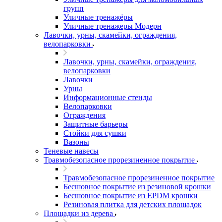
групп
Уличные тренажёры
Уличные тренажеры Модерн
Лавочки, урны, скамейки, ограждения,
велопарковки
Лавочки, урны, скамейки, ограждения,
велопарковки
Лавочки
Урны
Информационные стенды
Велопарковки
Ограждения
Защитные барьеры
Стойки для сушки
Вазоны
Теневые навесы
Травмобезопасное прорезиненное покрытие
Травмобезопасное прорезиненное покрытие
Бесшовное покрытие из резиновой крошки
Бесшовное покрытие из EPDM крошки
Резиновая плитка для детских площадок
Площадки из дерева