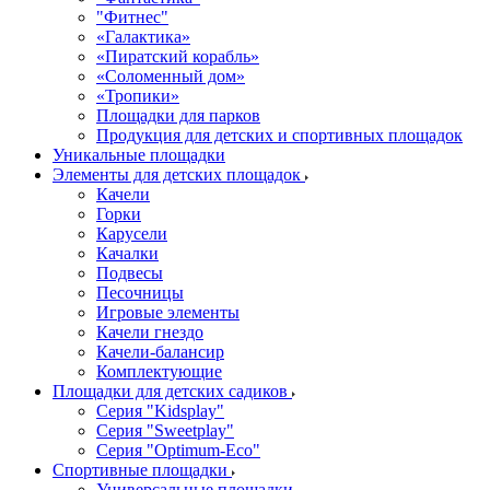
"Фитнес"
«Галактика»
«Пиратский корабль»
«Соломенный дом»
«Тропики»
Площадки для парков
Продукция для детских и спортивных площадок
Уникальные площадки
Элементы для детских площадок
Качели
Горки
Карусели
Качалки
Подвесы
Песочницы
Игровые элементы
Качели гнездо
Качели-балансир
Комплектующие
Площадки для детских садиков
Серия "Kidsplay"
Серия "Sweetplay"
Серия "Оptimum-Еco"
Спортивные площадки
Универсальные площадки