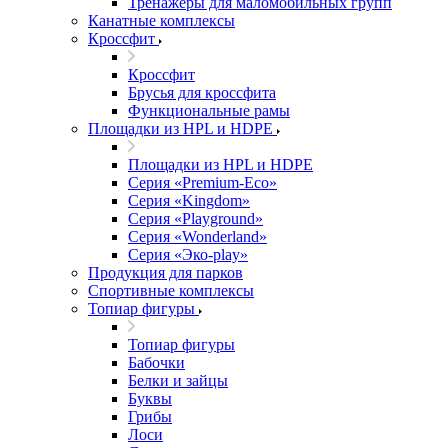
Тренажеры для маломобильных групп
Канатные комплексы
Кроссфит
Кроссфит
Брусья для кроссфита
Функциональные рамы
Площадки из HPL и HDPE
Площадки из HPL и HDPE
Серия «Premium-Eco»
Серия «Kingdom»
Серия «Playground»
Серия «Wonderland»
Серия «Эко-play»
Продукция для парков
Спортивные комплексы
Топиар фигуры
Топиар фигуры
Бабочки
Белки и зайцы
Буквы
Грибы
Лоси