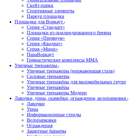
Скейт-парки
Спортивные элементы
Паркур площадки
Площадки для Воркаут
Серия «Стандарт»
Площадки из оцилиндрованного бревна
Серия «Премиум»
Серия «Квадрат»
Серия «Мини»
ПараВоркаут
Гимнастические комплексы ММА
Уличные тренажеры
Уличные тренажеры (нержавеющая сталь)
Силовые тренажеры
Уличные тренажёры для маломобильных групп
Уличные тренажёры
Уличные тренажеры Модерн
Лавочки, урны, скамейки, ограждения, велопарковки
Лавочки
Урны
Информационные стенды
Велопарковки
Ограждения
Защитные барьеры