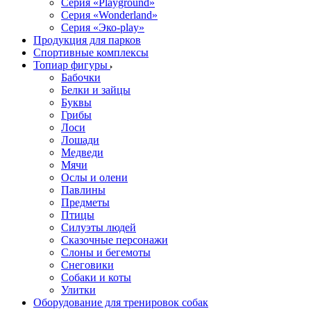
Серия «Playground»
Серия «Wonderland»
Серия «Эко-play»
Продукция для парков
Спортивные комплексы
Топиар фигуры
Бабочки
Белки и зайцы
Буквы
Грибы
Лоси
Лошади
Медведи
Мячи
Ослы и олени
Павлины
Предметы
Птицы
Силуэты людей
Сказочные персонажи
Слоны и бегемоты
Снеговики
Собаки и коты
Улитки
Оборудование для тренировок собак