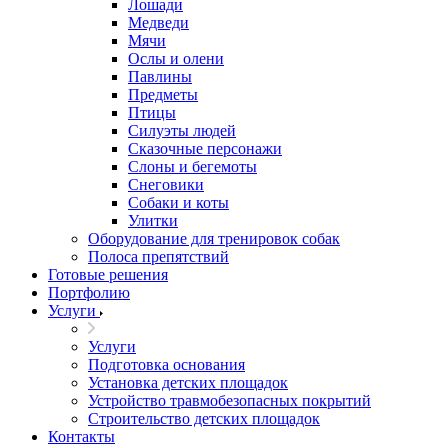
Лошади
Медведи
Мячи
Ослы и олени
Павлины
Предметы
Птицы
Силуэты людей
Сказочные персонажи
Слоны и бегемоты
Снеговики
Собаки и коты
Улитки
Оборудование для тренировок собак
Полоса препятствий
Готовые решения
Портфолию
Услуги
Услуги
Подготовка основания
Установка детских площадок
Устройство травмобезопасных покрытий
Строительство детских площадок
Контакты