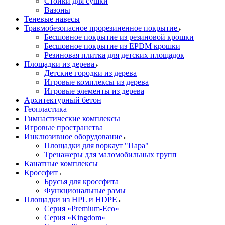
Стойки для сушки
Вазоны
Теневые навесы
Травмобезопасное прорезиненное покрытие
Бесшовное покрытие из резиновой крошки
Бесшовное покрытие из EPDM крошки
Резиновая плитка для детских площадок
Площадки из дерева
Детские городки из дерева
Игровые комплексы из дерева
Игровые элементы из дерева
Архитектурный бетон
Геопластика
Гимнастические комплексы
Игровые пространства
Инклюзивное оборудование
Площадки для воркаут "Пара"
Тренажеры для маломобильных групп
Канатные комплексы
Кроссфит
Брусья для кроссфита
Функциональные рамы
Площадки из HPL и HDPE
Серия «Premium-Eco»
Серия «Kingdom»