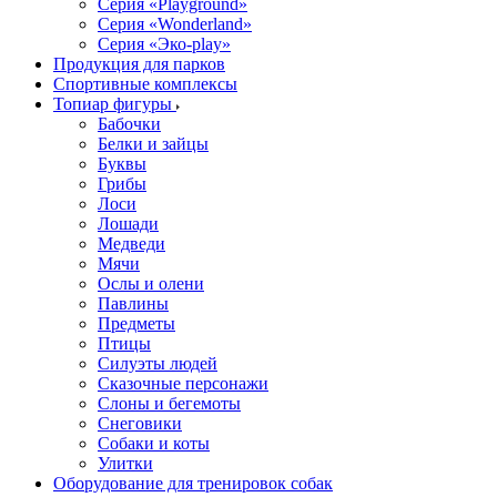
Серия «Playground»
Серия «Wonderland»
Серия «Эко-play»
Продукция для парков
Спортивные комплексы
Топиар фигуры
Бабочки
Белки и зайцы
Буквы
Грибы
Лоси
Лошади
Медведи
Мячи
Ослы и олени
Павлины
Предметы
Птицы
Силуэты людей
Сказочные персонажи
Слоны и бегемоты
Снеговики
Собаки и коты
Улитки
Оборудование для тренировок собак