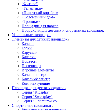
"Фитнес"
«Галактика»
«Пиратский корабль»
«Соломенный дом»
«Тропики»
Площадки для парков
Продукция для детских и спортивных площадок
Уникальные площадки
Элементы для детских площадок
Качели
Горки
Карусели
Качалки
Подвесы
Песочницы
Игровые элементы
Качели гнездо
Качели-балансир
Комплектующие
Площадки для детских садиков
Серия "Kidsplay"
Серия "Sweetplay"
Серия "Оptimum-Еco"
Спортивные площадки
Универсальные площадки