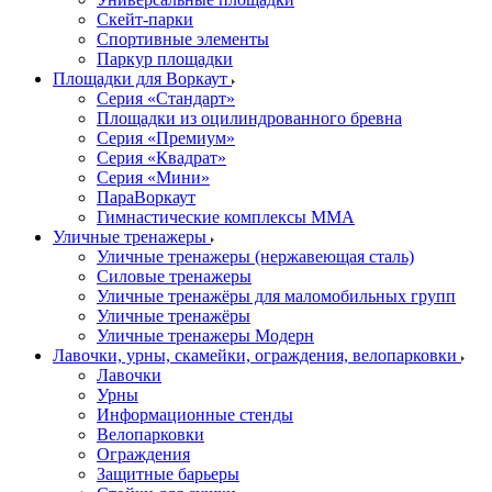
Скейт-парки
Спортивные элементы
Паркур площадки
Площадки для Воркаут
Серия «Стандарт»
Площадки из оцилиндрованного бревна
Серия «Премиум»
Серия «Квадрат»
Серия «Мини»
ПараВоркаут
Гимнастические комплексы ММА
Уличные тренажеры
Уличные тренажеры (нержавеющая сталь)
Силовые тренажеры
Уличные тренажёры для маломобильных групп
Уличные тренажёры
Уличные тренажеры Модерн
Лавочки, урны, скамейки, ограждения, велопарковки
Лавочки
Урны
Информационные стенды
Велопарковки
Ограждения
Защитные барьеры