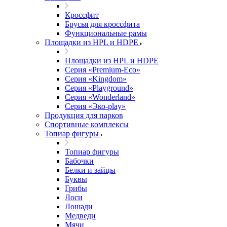
Кроссфит
Брусья для кроссфита
Функциональные рамы
Площадки из HPL и HDPE
Площадки из HPL и HDPE
Серия «Premium-Eco»
Серия «Kingdom»
Серия «Playground»
Серия «Wonderland»
Серия «Эко-play»
Продукция для парков
Спортивные комплексы
Топиар фигуры
Топиар фигуры
Бабочки
Белки и зайцы
Буквы
Грибы
Лоси
Лошади
Медведи
Мячи