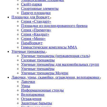
Скейт-парки
Спортивные элементы
Паркур площадки
Площадки для Воркаут
Серия «Стандарт»
Площадки из оцилиндрованного бревна
Серия «Премиум»
Серия «Квадрат»
Серия «Мини»
ПараВоркаут
Гимнастические комплексы ММА
Уличные тренажеры
Уличные тренажеры (нержавеющая сталь)
Силовые тренажеры
Уличные тренажёры для маломобильных групп
Уличные тренажёры
Уличные тренажеры Модерн
Лавочки, урны, скамейки, ограждения, велопарковки
Лавочки
Урны
Информационные стенды
Велопарковки
Ограждения
Защитные барьеры