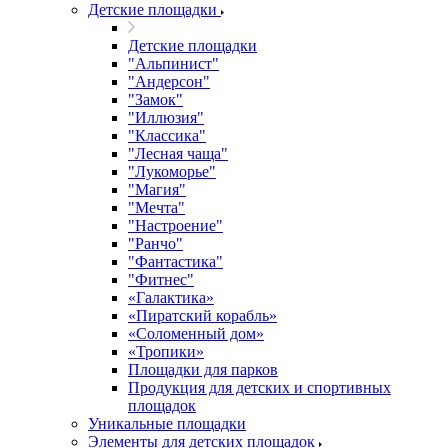
Детские площадки
Детские площадки
"Альпинист"
"Андерсон"
"Замок"
"Иллюзия"
"Классика"
"Лесная чаща"
"Лукоморье"
"Магия"
"Мечта"
"Настроение"
"Ранчо"
"Фантастика"
"Фитнес"
«Галактика»
«Пиратский корабль»
«Соломенный дом»
«Тропики»
Площадки для парков
Продукция для детских и спортивных
площадок
Уникальные площадки
Элементы для детских площадок