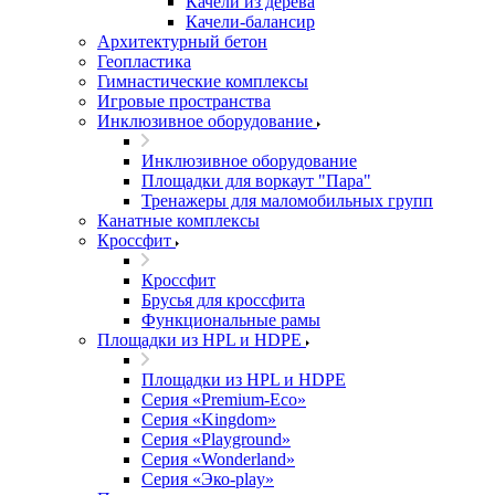
Качели из дерева
Качели-балансир
Архитектурный бетон
Геопластика
Гимнастические комплексы
Игровые пространства
Инклюзивное оборудование
Инклюзивное оборудование
Площадки для воркаут "Пара"
Тренажеры для маломобильных групп
Канатные комплексы
Кроссфит
Кроссфит
Брусья для кроссфита
Функциональные рамы
Площадки из HPL и HDPE
Площадки из HPL и HDPE
Серия «Premium-Eco»
Серия «Kingdom»
Серия «Playground»
Серия «Wonderland»
Серия «Эко-play»