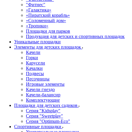
"Фитнес"
«Галактика»
«Пиратский корабль»
«Соломенный дом»
«Тропики»
Площадки для парков
Продукция для детских и спортивных площадок
Уникальные площадки
Элементы для детских площадок
Качели
Горки
Карусели
Качалки
Подвесы
Песочницы
Игровые элементы
Качели гнездо
Качели-балансир
Комплектующие
Площадки для детских садиков
Серия "Kidsplay"
Серия "Sweetplay"
Серия "Оptimum-Еco"
Спортивные площадки
Универсальные площадки