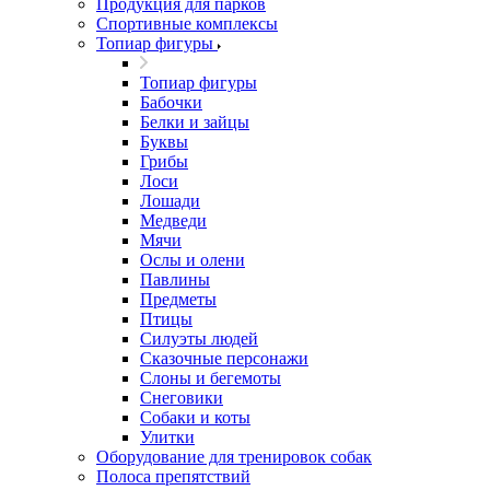
Продукция для парков
Спортивные комплексы
Топиар фигуры
Топиар фигуры
Бабочки
Белки и зайцы
Буквы
Грибы
Лоси
Лошади
Медведи
Мячи
Ослы и олени
Павлины
Предметы
Птицы
Силуэты людей
Сказочные персонажи
Слоны и бегемоты
Снеговики
Собаки и коты
Улитки
Оборудование для тренировок собак
Полоса препятствий