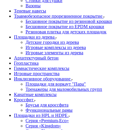
Стойки для сушки
Вазоны
Теневые навесы
Травмобезопасное прорезиненное покрытие
Бесшовное покрытие из резиновой крошки
Бесшовное покрытие из EPDM крошки
Резиновая плитка для детских площадок
Площадки из дерева
Детские городки из дерева
Игровые комплексы из дерева
Игровые элементы из дерева
Архитектурный бетон
Геопластика
Гимнастические комплексы
Игровые пространства
Инклюзивное оборудование
Площадки для воркаут "Пара"
Тренажеры для маломобильных групп
Канатные комплексы
Кроссфит
Брусья для кроссфита
Функциональные рамы
Площадки из HPL и HDPE
Серия «Premium-Eco»
Серия «Kingdom»