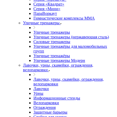
Серия «Квадрат»
Серия «Мини»
ПараВоркаут
Гимнастические комплексы ММА
Уличные тренажеры
Уличные тренажеры
Уличные тренажеры (нержавеющая сталь)
Силовые тренажеры
Уличные тренажёры для маломобильных
групп
Уличные тренажёры
Уличные тренажеры Модерн
Лавочки, урны, скамейки, ограждения,
велопарковки
Лавочки, урны, скамейки, ограждения,
велопарковки
Лавочки
Урны
Информационные стенды
Велопарковки
Ограждения
Защитные барьеры
Стойки для сушки