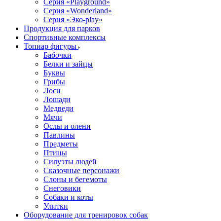
Серия «Playground»
Серия «Wonderland»
Серия «Эко-play»
Продукция для парков
Спортивные комплексы
Топиар фигуры
Бабочки
Белки и зайцы
Буквы
Грибы
Лоси
Лошади
Медведи
Мячи
Ослы и олени
Павлины
Предметы
Птицы
Силуэты людей
Сказочные персонажи
Слоны и бегемоты
Снеговики
Собаки и коты
Улитки
Оборудование для тренировок собак