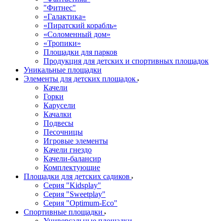
"Фитнес"
«Галактика»
«Пиратский корабль»
«Соломенный дом»
«Тропики»
Площадки для парков
Продукция для детских и спортивных площадок
Уникальные площадки
Элементы для детских площадок
Качели
Горки
Карусели
Качалки
Подвесы
Песочницы
Игровые элементы
Качели гнездо
Качели-балансир
Комплектующие
Площадки для детских садиков
Серия "Kidsplay"
Серия "Sweetplay"
Серия "Оptimum-Еco"
Спортивные площадки
Универсальные площадки