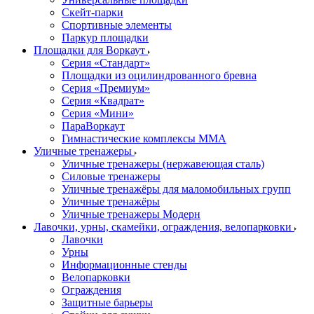
Скейт-парки
Спортивные элементы
Паркур площадки
Площадки для Воркаут
Серия «Стандарт»
Площадки из оцилиндрованного бревна
Серия «Премиум»
Серия «Квадрат»
Серия «Мини»
ПараВоркаут
Гимнастические комплексы ММА
Уличные тренажеры
Уличные тренажеры (нержавеющая сталь)
Силовые тренажеры
Уличные тренажёры для маломобильных групп
Уличные тренажёры
Уличные тренажеры Модерн
Лавочки, урны, скамейки, ограждения, велопарковки
Лавочки
Урны
Информационные стенды
Велопарковки
Ограждения
Защитные барьеры