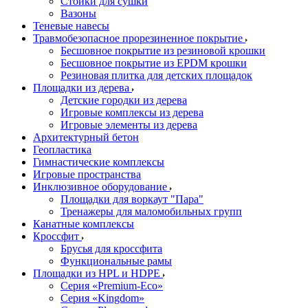
Стойки для сушки
Вазоны
Теневые навесы
Травмобезопасное прорезиненное покрытие
Бесшовное покрытие из резиновой крошки
Бесшовное покрытие из EPDM крошки
Резиновая плитка для детских площадок
Площадки из дерева
Детские городки из дерева
Игровые комплексы из дерева
Игровые элементы из дерева
Архитектурный бетон
Геопластика
Гимнастические комплексы
Игровые пространства
Инклюзивное оборудование
Площадки для воркаут "Пара"
Тренажеры для маломобильных групп
Канатные комплексы
Кроссфит
Брусья для кроссфита
Функциональные рамы
Площадки из HPL и HDPE
Серия «Premium-Eco»
Серия «Kingdom»