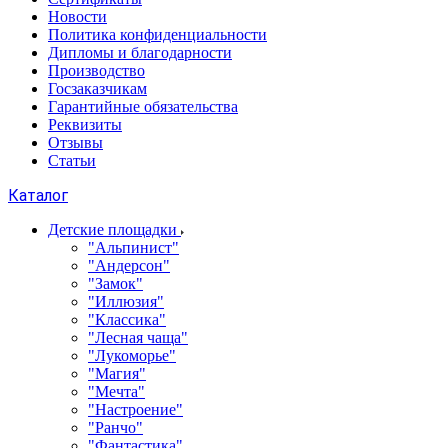
Новости
Политика конфиденциальности
Дипломы и благодарности
Производство
Госзаказчикам
Гарантийные обязательства
Реквизиты
Отзывы
Статьи
Каталог
Детские площадки
"Альпинист"
"Андерсон"
"Замок"
"Иллюзия"
"Классика"
"Лесная чаща"
"Лукоморье"
"Магия"
"Мечта"
"Настроение"
"Ранчо"
"Фантастика"