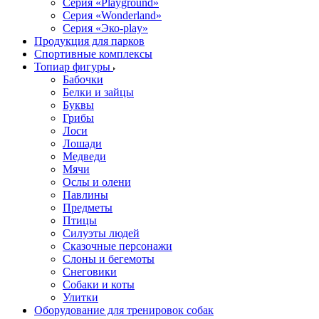
Серия «Playground»
Серия «Wonderland»
Серия «Эко-play»
Продукция для парков
Спортивные комплексы
Топиар фигуры
Бабочки
Белки и зайцы
Буквы
Грибы
Лоси
Лошади
Медведи
Мячи
Ослы и олени
Павлины
Предметы
Птицы
Силуэты людей
Сказочные персонажи
Слоны и бегемоты
Снеговики
Собаки и коты
Улитки
Оборудование для тренировок собак