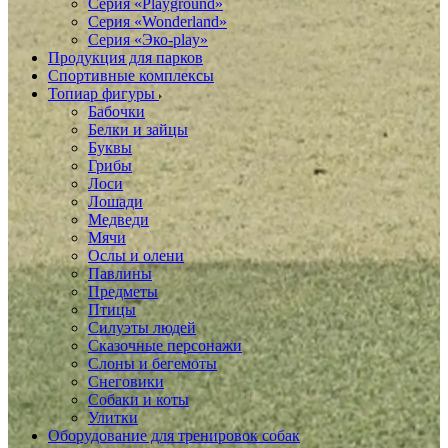
Серия «Playground»
Серия «Wonderland»
Серия «Эко-play»
Продукция для парков
Спортивные комплексы
Топиар фигуры
Бабочки
Белки и зайцы
Буквы
Грибы
Лоси
Лошади
Медведи
Мячи
Ослы и олени
Павлины
Предметы
Птицы
Силуэты людей
Сказочные персонажи
Слоны и бегемоты
Снеговики
Собаки и коты
Улитки
Оборудование для тренировок собак