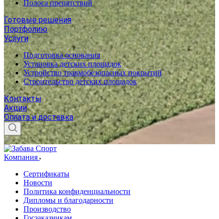
Полоса препятствий
Готовые решения
Портфолию
Услуги
Подготовка основания
Установка детских площадок
Устройство травмобезопасных покрытий
Строительство детских площадок
Контакты
Акции
Оплата и доставка
Компания
Сертификаты
Новости
Политика конфиденциальности
Дипломы и благодарности
Производство
Госзаказчикам