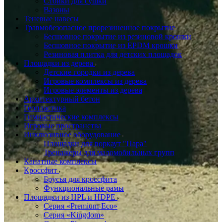
Стойки для сушки
Вазоны
Теневые навесы
Травмобезопасное прорезиненное покрытие
Бесшовное покрытие из резиновой крошки
Бесшовное покрытие из EPDM крошки
Резиновая плитка для детских площадок
Площадки из дерева
Детские городки из дерева
Игровые комплексы из дерева
Игровые элементы из дерева
Архитектурный бетон
Геопластика
Гимнастические комплексы
Игровые пространства
Инклюзивное оборудование
Площадки для воркаут "Пара"
Тренажеры для маломобильных групп
Канатные комплексы
Кроссфит
Брусья для кроссфита
Функциональные рамы
Площадки из HPL и HDPE
Серия «Premium-Eco»
Серия «Kingdom»