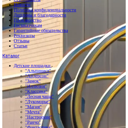
Новости
Политика конфиденциальности
Дипломы и благодарности
Производство
Госзаказчикам
Гарантийные обязательства
Реквизиты
Отзывы
Статьи
Каталог
Детские площадки
"Альпинист"
"Андерсон"
"Замок"
"Иллюзия"
"Классика"
"Лесная чаща"
"Лукоморье"
"Магия"
"Мечта"
"Настроение"
"Ранчо"
"Фантастика"