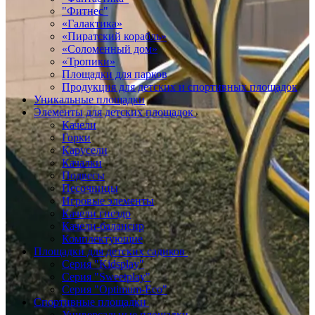
"Фитнес"
«Галактика»
«Пиратский корабль»
«Соломенный дом»
«Тропики»
Площадки для парков
Продукция для детских и спортивных площадок
Уникальные площадки
Элементы для детских площадок
Качели
Горки
Карусели
Качалки
Подвесы
Песочницы
Игровые элементы
Качели гнездо
Качели-балансир
Комплектующие
Площадки для детских садиков
Серия "Kidsplay"
Серия "Sweetplay"
Серия "Оptimum-Еco"
Спортивные площадки
Универсальные площадки