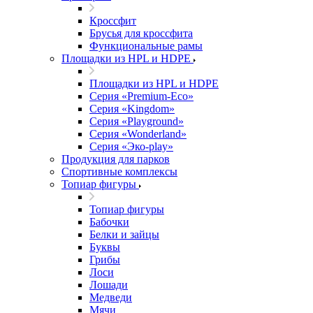
Кроссфит
Брусья для кроссфита
Функциональные рамы
Площадки из HPL и HDPE
Площадки из HPL и HDPE
Серия «Premium-Eco»
Серия «Kingdom»
Серия «Playground»
Серия «Wonderland»
Серия «Эко-play»
Продукция для парков
Спортивные комплексы
Топиар фигуры
Топиар фигуры
Бабочки
Белки и зайцы
Буквы
Грибы
Лоси
Лошади
Медведи
Мячи