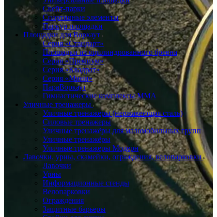
Скейт-парки
Спортивные элементы
Паркур площадки
Площадки для Воркаут
Серия «Стандарт»
Площадки из оцилиндрованного бревна
Серия «Премиум»
Серия «Квадрат»
Серия «Мини»
ПараВоркаут
Гимнастические комплексы ММА
Уличные тренажеры
Уличные тренажеры (нержавеющая сталь)
Силовые тренажеры
Уличные тренажёры для маломобильных групп
Уличные тренажёры
Уличные тренажеры Модерн
Лавочки, урны, скамейки, ограждения, велопарковки
Лавочки
Урны
Информационные стенды
Велопарковки
Ограждения
Защитные барьеры