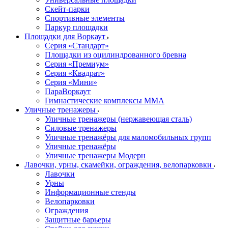
Скейт-парки
Спортивные элементы
Паркур площадки
Площадки для Воркаут
Серия «Стандарт»
Площадки из оцилиндрованного бревна
Серия «Премиум»
Серия «Квадрат»
Серия «Мини»
ПараВоркаут
Гимнастические комплексы ММА
Уличные тренажеры
Уличные тренажеры (нержавеющая сталь)
Силовые тренажеры
Уличные тренажёры для маломобильных групп
Уличные тренажёры
Уличные тренажеры Модерн
Лавочки, урны, скамейки, ограждения, велопарковки
Лавочки
Урны
Информационные стенды
Велопарковки
Ограждения
Защитные барьеры