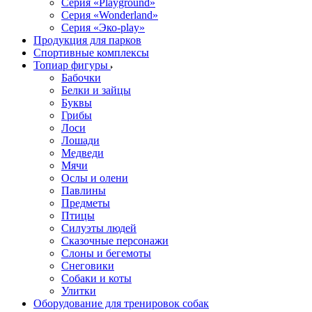
Серия «Playground»
Серия «Wonderland»
Серия «Эко-play»
Продукция для парков
Спортивные комплексы
Топиар фигуры
Бабочки
Белки и зайцы
Буквы
Грибы
Лоси
Лошади
Медведи
Мячи
Ослы и олени
Павлины
Предметы
Птицы
Силуэты людей
Сказочные персонажи
Слоны и бегемоты
Снеговики
Собаки и коты
Улитки
Оборудование для тренировок собак