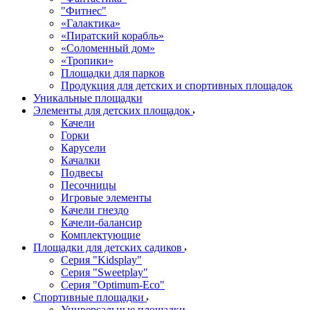
"Фитнес"
«Галактика»
«Пиратский корабль»
«Соломенный дом»
«Тропики»
Площадки для парков
Продукция для детских и спортивных площадок
Уникальные площадки
Элементы для детских площадок
Качели
Горки
Карусели
Качалки
Подвесы
Песочницы
Игровые элементы
Качели гнездо
Качели-балансир
Комплектующие
Площадки для детских садиков
Серия "Kidsplay"
Серия "Sweetplay"
Серия "Оptimum-Еco"
Спортивные площадки
Универсальные площадки