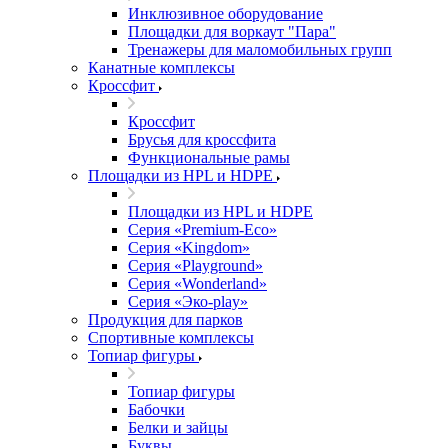
Инклюзивное оборудование
Площадки для воркаут "Пара"
Тренажеры для маломобильных групп
Канатные комплексы
Кроссфит
Кроссфит
Брусья для кроссфита
Функциональные рамы
Площадки из HPL и HDPE
Площадки из HPL и HDPE
Серия «Premium-Eco»
Серия «Kingdom»
Серия «Playground»
Серия «Wonderland»
Серия «Эко-play»
Продукция для парков
Спортивные комплексы
Топиар фигуры
Топиар фигуры
Бабочки
Белки и зайцы
Буквы