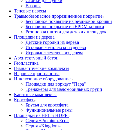
Стойки для сушки
Вазоны
Теневые навесы
Травмобезопасное прорезиненное покрытие
Бесшовное покрытие из резиновой крошки
Бесшовное покрытие из EPDM крошки
Резиновая плитка для детских площадок
Площадки из дерева
Детские городки из дерева
Игровые комплексы из дерева
Игровые элементы из дерева
Архитектурный бетон
Геопластика
Гимнастические комплексы
Игровые пространства
Инклюзивное оборудование
Площадки для воркаут "Пара"
Тренажеры для маломобильных групп
Канатные комплексы
Кроссфит
Брусья для кроссфита
Функциональные рамы
Площадки из HPL и HDPE
Серия «Premium-Eco»
Серия «Kingdom»