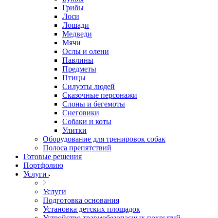
Грибы
Лоси
Лошади
Медведи
Мячи
Ослы и олени
Павлины
Предметы
Птицы
Силуэты людей
Сказочные персонажи
Слоны и бегемоты
Снеговики
Собаки и коты
Улитки
Оборудование для тренировок собак
Полоса препятствий
Готовые решения
Портфолию
Услуги
Услуги
Подготовка основания
Установка детских площадок
Устройство травмобезопасных покрытий