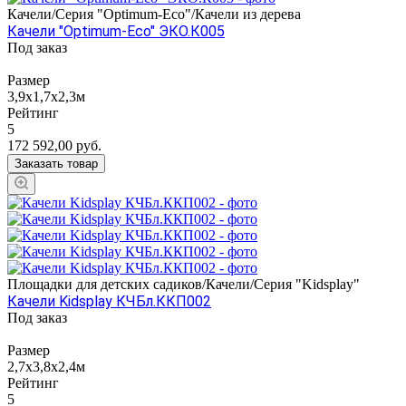
Качели/Серия "Оptimum-Еco"/Качели из дерева
Качели "Оptimum-Еco" ЭКО.К005
Под заказ
Размер
3,9х1,7х2,3м
Рейтинг
5
172 592,00
руб.
Заказать товар
Площадки для детских садиков/Качели/Серия "Kidsplay"
Качели Kidsplay КЧБл.ККП002
Под заказ
Размер
2,7х3,8х2,4м
Рейтинг
5