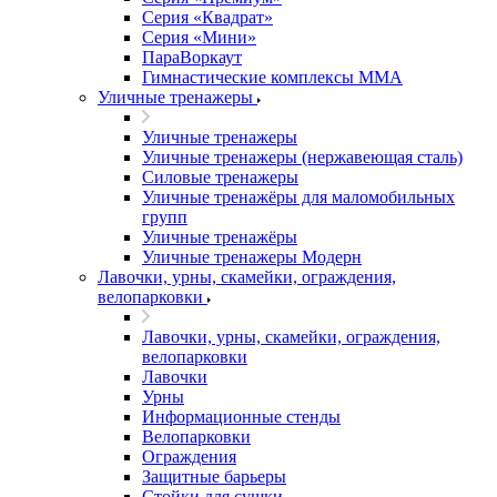
Серия «Квадрат»
Серия «Мини»
ПараВоркаут
Гимнастические комплексы ММА
Уличные тренажеры
Уличные тренажеры
Уличные тренажеры (нержавеющая сталь)
Силовые тренажеры
Уличные тренажёры для маломобильных
групп
Уличные тренажёры
Уличные тренажеры Модерн
Лавочки, урны, скамейки, ограждения,
велопарковки
Лавочки, урны, скамейки, ограждения,
велопарковки
Лавочки
Урны
Информационные стенды
Велопарковки
Ограждения
Защитные барьеры
Стойки для сушки