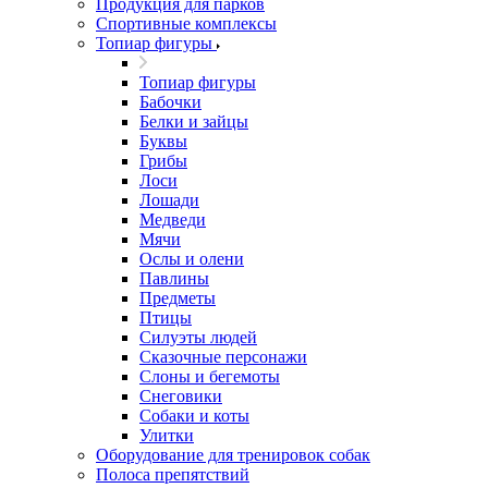
Продукция для парков
Спортивные комплексы
Топиар фигуры
Топиар фигуры
Бабочки
Белки и зайцы
Буквы
Грибы
Лоси
Лошади
Медведи
Мячи
Ослы и олени
Павлины
Предметы
Птицы
Силуэты людей
Сказочные персонажи
Слоны и бегемоты
Снеговики
Собаки и коты
Улитки
Оборудование для тренировок собак
Полоса препятствий