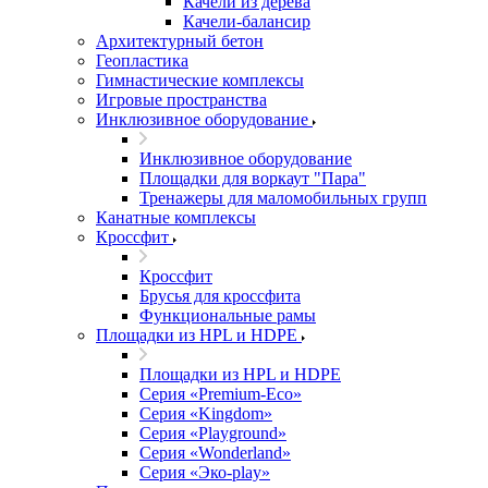
Качели из дерева
Качели-балансир
Архитектурный бетон
Геопластика
Гимнастические комплексы
Игровые пространства
Инклюзивное оборудование
Инклюзивное оборудование
Площадки для воркаут "Пара"
Тренажеры для маломобильных групп
Канатные комплексы
Кроссфит
Кроссфит
Брусья для кроссфита
Функциональные рамы
Площадки из HPL и HDPE
Площадки из HPL и HDPE
Серия «Premium-Eco»
Серия «Kingdom»
Серия «Playground»
Серия «Wonderland»
Серия «Эко-play»