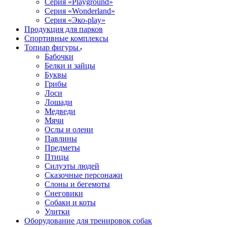
Серия «Playground»
Серия «Wonderland»
Серия «Эко-play»
Продукция для парков
Спортивные комплексы
Топиар фигуры
Бабочки
Белки и зайцы
Буквы
Грибы
Лоси
Лошади
Медведи
Мячи
Ослы и олени
Павлины
Предметы
Птицы
Силуэты людей
Сказочные персонажи
Слоны и бегемоты
Снеговики
Собаки и коты
Улитки
Оборудование для тренировок собак