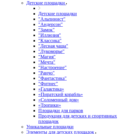
Детские площадки
Детские площадки
"Альпинист"
"Андерсон"
"Замок"
"Иллюзия"
"Классика"
"Лесная чаща"
"Лукоморье"
"Магия"
"Мечта"
"Настроение"
"Ранчо"
"Фантастика"
"Фитнес"
«Галактика»
«Пиратский корабль»
«Соломенный дом»
«Тропики»
Площадки для парков
Продукция для детских и спортивных
площадок
Уникальные площадки
Элементы для детских площадок