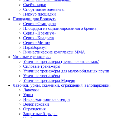
Скейт-парки
Спортивные элементы
Паркур площадки
Площадки для Воркаут
Серия «Стандарт»
Площадки из оцилиндрованного бревна
Серия «Премиум»
Серия «Квадрат»
Серия «Мини»
ПараВоркаут
Гимнастические комплексы ММА
Уличные тренажеры
Уличные тренажеры (нержавеющая сталь)
Силовые тренажеры
Уличные тренажёры для маломобильных групп
Уличные тренажёры
Уличные тренажеры Модерн
Лавочки, урны, скамейки, ограждения, велопарковки
Лавочки
Урны
Информационные стенды
Велопарковки
Ограждения
Защитные барьеры