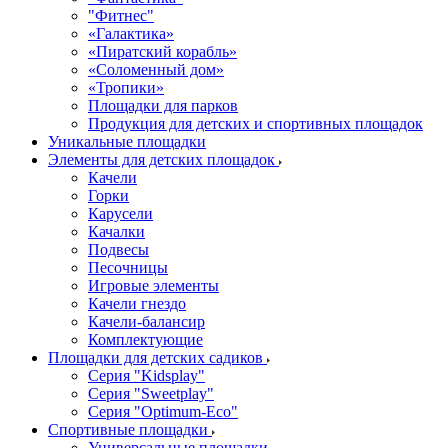
"Фитнес"
«Галактика»
«Пиратский корабль»
«Соломенный дом»
«Тропики»
Площадки для парков
Продукция для детских и спортивных площадок
Уникальные площадки
Элементы для детских площадок
Качели
Горки
Карусели
Качалки
Подвесы
Песочницы
Игровые элементы
Качели гнездо
Качели-балансир
Комплектующие
Площадки для детских садиков
Серия "Kidsplay"
Серия "Sweetplay"
Серия "Оptimum-Еco"
Спортивные площадки
Универсальные площадки