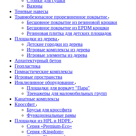
Стойки для сушки
Вазоны
Теневые навесы
Травмобезопасное прорезиненное покрытие
Бесшовное покрытие из резиновой крошки
Бесшовное покрытие из EPDM крошки
Резиновая плитка для детских площадок
Площадки из дерева
Детские городки из дерева
Игровые комплексы из дерева
Игровые элементы из дерева
Архитектурный бетон
Геопластика
Гимнастические комплексы
Игровые пространства
Инклюзивное оборудование
Площадки для воркаут "Пара"
Тренажеры для маломобильных групп
Канатные комплексы
Кроссфит
Брусья для кроссфита
Функциональные рамы
Площадки из HPL и HDPE
Серия «Premium-Eco»
Серия «Kingdom»