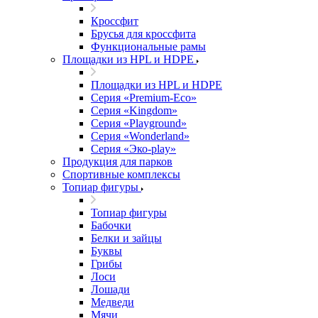
Кроссфит
Брусья для кроссфита
Функциональные рамы
Площадки из HPL и HDPE
Площадки из HPL и HDPE
Серия «Premium-Eco»
Серия «Kingdom»
Серия «Playground»
Серия «Wonderland»
Серия «Эко-play»
Продукция для парков
Спортивные комплексы
Топиар фигуры
Топиар фигуры
Бабочки
Белки и зайцы
Буквы
Грибы
Лоси
Лошади
Медведи
Мячи