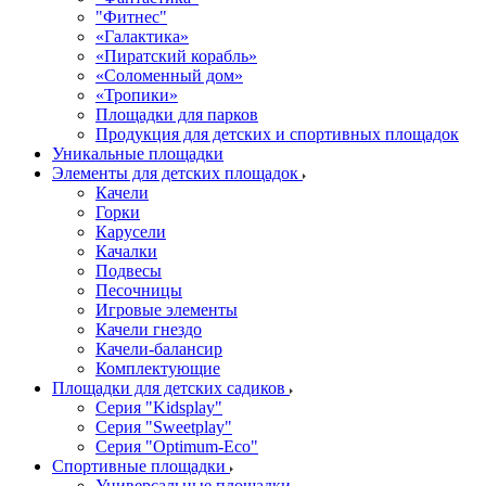
"Фитнес"
«Галактика»
«Пиратский корабль»
«Соломенный дом»
«Тропики»
Площадки для парков
Продукция для детских и спортивных площадок
Уникальные площадки
Элементы для детских площадок
Качели
Горки
Карусели
Качалки
Подвесы
Песочницы
Игровые элементы
Качели гнездо
Качели-балансир
Комплектующие
Площадки для детских садиков
Серия "Kidsplay"
Серия "Sweetplay"
Серия "Оptimum-Еco"
Спортивные площадки
Универсальные площадки