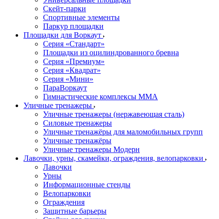
Скейт-парки
Спортивные элементы
Паркур площадки
Площадки для Воркаут
Серия «Стандарт»
Площадки из оцилиндрованного бревна
Серия «Премиум»
Серия «Квадрат»
Серия «Мини»
ПараВоркаут
Гимнастические комплексы ММА
Уличные тренажеры
Уличные тренажеры (нержавеющая сталь)
Силовые тренажеры
Уличные тренажёры для маломобильных групп
Уличные тренажёры
Уличные тренажеры Модерн
Лавочки, урны, скамейки, ограждения, велопарковки
Лавочки
Урны
Информационные стенды
Велопарковки
Ограждения
Защитные барьеры