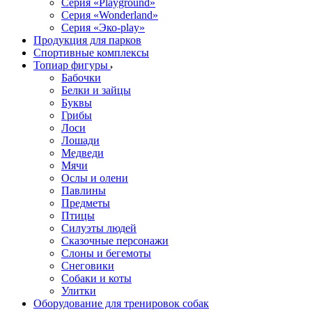
Серия «Playground»
Серия «Wonderland»
Серия «Эко-play»
Продукция для парков
Спортивные комплексы
Топиар фигуры
Бабочки
Белки и зайцы
Буквы
Грибы
Лоси
Лошади
Медведи
Мячи
Ослы и олени
Павлины
Предметы
Птицы
Силуэты людей
Сказочные персонажи
Слоны и бегемоты
Снеговики
Собаки и коты
Улитки
Оборудование для тренировок собак