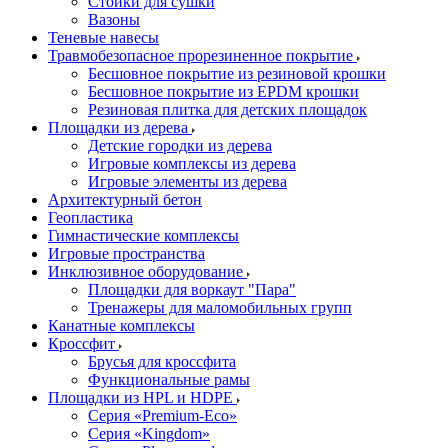
Стойки для сушки
Вазоны
Теневые навесы
Травмобезопасное прорезиненное покрытие
Бесшовное покрытие из резиновой крошки
Бесшовное покрытие из EPDM крошки
Резиновая плитка для детских площадок
Площадки из дерева
Детские городки из дерева
Игровые комплексы из дерева
Игровые элементы из дерева
Архитектурный бетон
Геопластика
Гимнастические комплексы
Игровые пространства
Инклюзивное оборудование
Площадки для воркаут "Пара"
Тренажеры для маломобильных групп
Канатные комплексы
Кроссфит
Брусья для кроссфита
Функциональные рамы
Площадки из HPL и HDPE
Серия «Premium-Eco»
Серия «Kingdom»