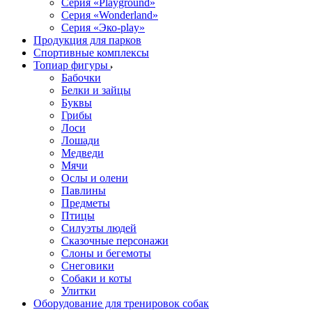
Серия «Playground»
Серия «Wonderland»
Серия «Эко-play»
Продукция для парков
Спортивные комплексы
Топиар фигуры
Бабочки
Белки и зайцы
Буквы
Грибы
Лоси
Лошади
Медведи
Мячи
Ослы и олени
Павлины
Предметы
Птицы
Силуэты людей
Сказочные персонажи
Слоны и бегемоты
Снеговики
Собаки и коты
Улитки
Оборудование для тренировок собак