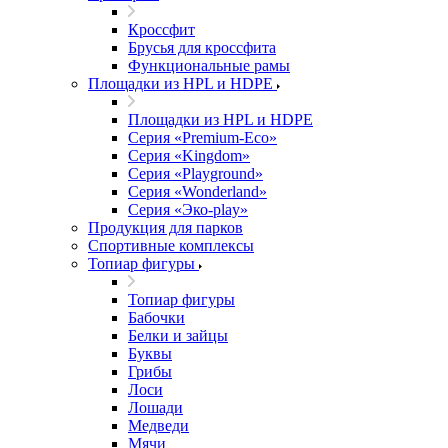
Кроссфит
Брусья для кроссфита
Функциональные рамы
Площадки из HPL и HDPE
Площадки из HPL и HDPE
Серия «Premium-Eco»
Серия «Kingdom»
Серия «Playground»
Серия «Wonderland»
Серия «Эко-play»
Продукция для парков
Спортивные комплексы
Топиар фигуры
Топиар фигуры
Бабочки
Белки и зайцы
Буквы
Грибы
Лоси
Лошади
Медведи
Мячи