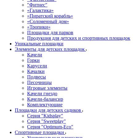
"Фитнес"
«Галактика»
«Пиратский корабль»
«Соломенный дом»
«Тропики»
Площадки для парков
Продукция для детских и спортивных площадок
Уникальные площадки
Элементы для детских площадок
Качели
Горки
Карусели
Качалки
Подвесы
Песочницы
Игровые элементы
Качели гнездо
Качели-балансир
Комплектующие
Площадки для детских садиков
Серия "Kidsplay"
Серия "Sweetplay"
Серия "Оptimum-Еco"
Спортивные площадки
Универсальные площадки