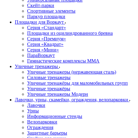
Скейт-парки
Спортивные элементы
Паркур площадки
Площадки для Воркаут
Серия «Стандарт»
Площадки из оцилиндрованного бревна
Серия «Премиум»
Серия «Квадрат»
Серия «Мини»
ПараВоркаут
Гимнастические комплексы ММА
Уличные тренажеры
Уличные тренажеры (нержавеющая сталь)
Силовые тренажеры
Уличные тренажёры для маломобильных групп
Уличные тренажёры
Уличные тренажеры Модерн
Лавочки, урны, скамейки, ограждения, велопарковки
Лавочки
Урны
Информационные стенды
Велопарковки
Ограждения
Защитные барьеры