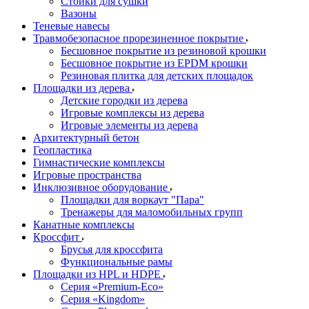
Стойки для сушки
Вазоны
Теневые навесы
Травмобезопасное прорезиненное покрытие
Бесшовное покрытие из резиновой крошки
Бесшовное покрытие из EPDM крошки
Резиновая плитка для детских площадок
Площадки из дерева
Детские городки из дерева
Игровые комплексы из дерева
Игровые элементы из дерева
Архитектурный бетон
Геопластика
Гимнастические комплексы
Игровые пространства
Инклюзивное оборудование
Площадки для воркаут "Пара"
Тренажеры для маломобильных групп
Канатные комплексы
Кроссфит
Брусья для кроссфита
Функциональные рамы
Площадки из HPL и HDPE
Серия «Premium-Eco»
Серия «Kingdom»