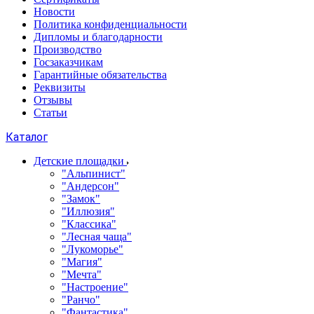
Новости
Политика конфиденциальности
Дипломы и благодарности
Производство
Госзаказчикам
Гарантийные обязательства
Реквизиты
Отзывы
Статьи
Каталог
Детские площадки
"Альпинист"
"Андерсон"
"Замок"
"Иллюзия"
"Классика"
"Лесная чаща"
"Лукоморье"
"Магия"
"Мечта"
"Настроение"
"Ранчо"
"Фантастика"