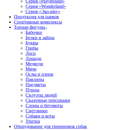
Серия «Playground»
Серия «Wonderland»
Серия «Эко-play»
Продукция для парков
Спортивные комплексы
Топиар фигуры
Бабочки
Белки и зайцы
Буквы
Грибы
Лоси
Лошади
Медведи
Мячи
Ослы и олени
Павлины
Предметы
Птицы
Силуэты людей
Сказочные персонажи
Слоны и бегемоты
Снеговики
Собаки и коты
Улитки
Оборудование для тренировок собак