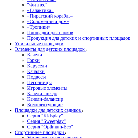
"Фитнес"
«Галактика»
«Пиратский корабль»
«Соломенный дом»
«Тропики»
Площадки для парков
Продукция для детских и спортивных площадок
Уникальные площадки
Элементы для детских площадок
Качели
Горки
Карусели
Качалки
Подвесы
Песочницы
Игровые элементы
Качели гнездо
Качели-балансир
Комплектующие
Площадки для детских садиков
Серия "Kidsplay"
Серия "Sweetplay"
Серия "Оptimum-Еco"
Спортивные площадки
Универсальные площадки