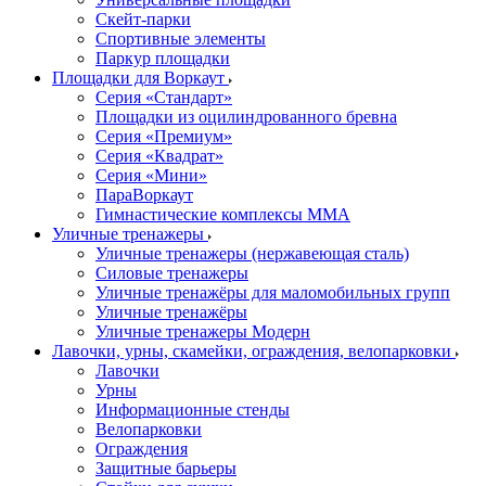
Скейт-парки
Спортивные элементы
Паркур площадки
Площадки для Воркаут
Серия «Стандарт»
Площадки из оцилиндрованного бревна
Серия «Премиум»
Серия «Квадрат»
Серия «Мини»
ПараВоркаут
Гимнастические комплексы ММА
Уличные тренажеры
Уличные тренажеры (нержавеющая сталь)
Силовые тренажеры
Уличные тренажёры для маломобильных групп
Уличные тренажёры
Уличные тренажеры Модерн
Лавочки, урны, скамейки, ограждения, велопарковки
Лавочки
Урны
Информационные стенды
Велопарковки
Ограждения
Защитные барьеры