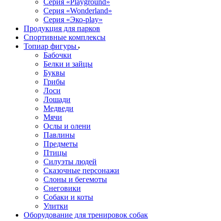
Серия «Playground»
Серия «Wonderland»
Серия «Эко-play»
Продукция для парков
Спортивные комплексы
Топиар фигуры
Бабочки
Белки и зайцы
Буквы
Грибы
Лоси
Лошади
Медведи
Мячи
Ослы и олени
Павлины
Предметы
Птицы
Силуэты людей
Сказочные персонажи
Слоны и бегемоты
Снеговики
Собаки и коты
Улитки
Оборудование для тренировок собак