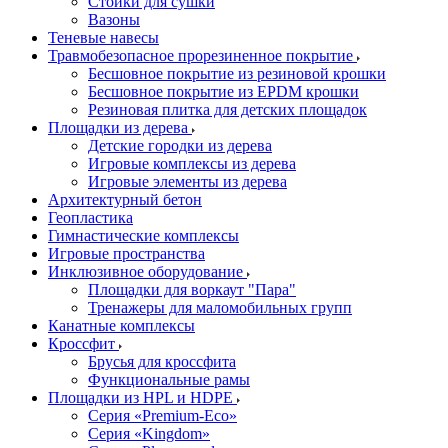
Стойки для сушки
Вазоны
Теневые навесы
Травмобезопасное прорезиненное покрытие
Бесшовное покрытие из резиновой крошки
Бесшовное покрытие из EPDM крошки
Резиновая плитка для детских площадок
Площадки из дерева
Детские городки из дерева
Игровые комплексы из дерева
Игровые элементы из дерева
Архитектурный бетон
Геопластика
Гимнастические комплексы
Игровые пространства
Инклюзивное оборудование
Площадки для воркаут "Пара"
Тренажеры для маломобильных групп
Канатные комплексы
Кроссфит
Брусья для кроссфита
Функциональные рамы
Площадки из HPL и HDPE
Серия «Premium-Eco»
Серия «Kingdom»