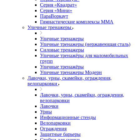
Серия «Квадрат»
Серия «Мини»
ПараВоркаут
Гимнастические комплексы ММА
Уличные тренажеры
Уличные тренажеры
Уличные тренажеры (нержавеющая сталь)
Силовые тренажеры
Уличные тренажёры для маломобильных
групп
Уличные тренажёры
Уличные тренажеры Модерн
Лавочки, урны, скамейки, ограждения,
велопарковки
Лавочки, урны, скамейки, ограждения,
велопарковки
Лавочки
Урны
Информационные стенды
Велопарковки
Ограждения
Защитные барьеры
Стойки для сушки