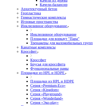
Качели из дерева
Качели-балансир
Архитектурный бетон
Геопластика
Гимнастические комплексы
Игровые пространства
Инклюзивное оборудование
Инклюзивное оборудование
Площадки для воркаут "Пара"
Тренажеры для маломобильных групп
Канатные комплексы
Кроссфит
Кроссфит
Брусья для кроссфита
Функциональные рамы
Площадки из HPL и HDPE
Площадки из HPL и HDPE
Серия «Premium-Eco»
Серия «Kingdom»
Серия «Playground»
Серия «Wonderland»
Серия «Эко-play»