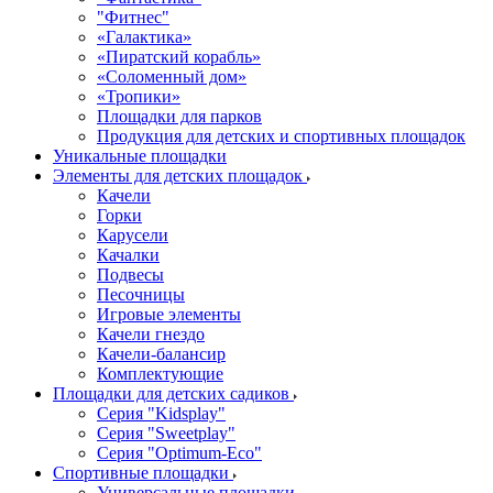
"Фитнес"
«Галактика»
«Пиратский корабль»
«Соломенный дом»
«Тропики»
Площадки для парков
Продукция для детских и спортивных площадок
Уникальные площадки
Элементы для детских площадок
Качели
Горки
Карусели
Качалки
Подвесы
Песочницы
Игровые элементы
Качели гнездо
Качели-балансир
Комплектующие
Площадки для детских садиков
Серия "Kidsplay"
Серия "Sweetplay"
Серия "Оptimum-Еco"
Спортивные площадки
Универсальные площадки