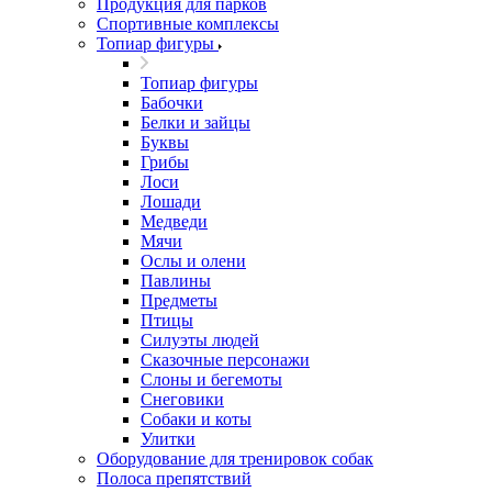
Продукция для парков
Спортивные комплексы
Топиар фигуры
Топиар фигуры
Бабочки
Белки и зайцы
Буквы
Грибы
Лоси
Лошади
Медведи
Мячи
Ослы и олени
Павлины
Предметы
Птицы
Силуэты людей
Сказочные персонажи
Слоны и бегемоты
Снеговики
Собаки и коты
Улитки
Оборудование для тренировок собак
Полоса препятствий