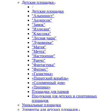
Детские площадки
Детские площадки
"Альпинист"
"Андерсон"
"Замок"
"Иллюзия"
"Классика"
"Лесная чаща"
"Лукоморье"
"Магия"
"Мечта"
"Настроение"
"Ранчо"
"Фантастика"
"Фитнес"
«Галактика»
«Пиратский корабль»
«Соломенный дом»
«Тропики»
Площадки для парков
Продукция для детских и спортивных
площадок
Уникальные площадки
Элементы для детских площадок