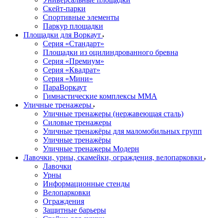
Скейт-парки
Спортивные элементы
Паркур площадки
Площадки для Воркаут
Серия «Стандарт»
Площадки из оцилиндрованного бревна
Серия «Премиум»
Серия «Квадрат»
Серия «Мини»
ПараВоркаут
Гимнастические комплексы ММА
Уличные тренажеры
Уличные тренажеры (нержавеющая сталь)
Силовые тренажеры
Уличные тренажёры для маломобильных групп
Уличные тренажёры
Уличные тренажеры Модерн
Лавочки, урны, скамейки, ограждения, велопарковки
Лавочки
Урны
Информационные стенды
Велопарковки
Ограждения
Защитные барьеры