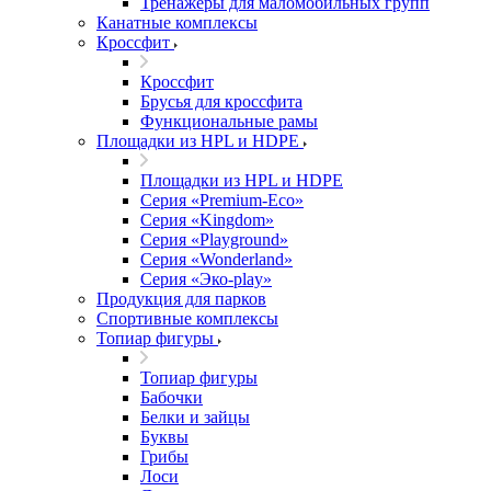
Тренажеры для маломобильных групп
Канатные комплексы
Кроссфит
Кроссфит
Брусья для кроссфита
Функциональные рамы
Площадки из HPL и HDPE
Площадки из HPL и HDPE
Серия «Premium-Eco»
Серия «Kingdom»
Серия «Playground»
Серия «Wonderland»
Серия «Эко-play»
Продукция для парков
Спортивные комплексы
Топиар фигуры
Топиар фигуры
Бабочки
Белки и зайцы
Буквы
Грибы
Лоси