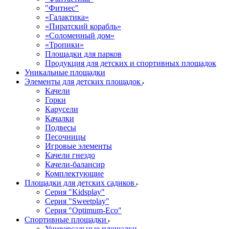
"Фитнес"
«Галактика»
«Пиратский корабль»
«Соломенный дом»
«Тропики»
Площадки для парков
Продукция для детских и спортивных площадок
Уникальные площадки
Элементы для детских площадок
Качели
Горки
Карусели
Качалки
Подвесы
Песочницы
Игровые элементы
Качели гнездо
Качели-балансир
Комплектующие
Площадки для детских садиков
Серия "Kidsplay"
Серия "Sweetplay"
Серия "Оptimum-Еco"
Спортивные площадки
Универсальные площадки