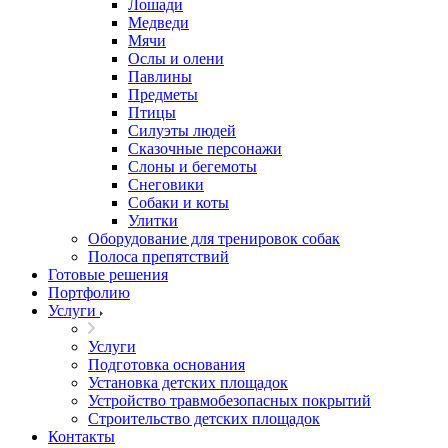
Лошади
Медведи
Мячи
Ослы и олени
Павлины
Предметы
Птицы
Силуэты людей
Сказочные персонажи
Слоны и бегемоты
Снеговики
Собаки и коты
Улитки
Оборудование для тренировок собак
Полоса препятствий
Готовые решения
Портфолию
Услуги
Услуги
Подготовка основания
Установка детских площадок
Устройство травмобезопасных покрытий
Строительство детских площадок
Контакты