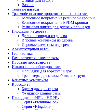
Стойки для сушки
Вазоны
Теневые навесы
Травмобезопасное прорезиненное покрытие
Бесшовное покрытие из резиновой крошки
Бесшовное покрытие из EPDM крошки
Резиновая плитка для детских площадок
Площадки из дерева
Детские городки из дерева
Игровые комплексы из дерева
Игровые элементы из дерева
Архитектурный бетон
Геопластика
Гимнастические комплексы
Игровые пространства
Инклюзивное оборудование
Площадки для воркаут "Пара"
Тренажеры для маломобильных групп
Канатные комплексы
Кроссфит
Брусья для кроссфита
Функциональные рамы
Площадки из HPL и HDPE
Серия «Premium-Eco»
Серия «Kingdom»