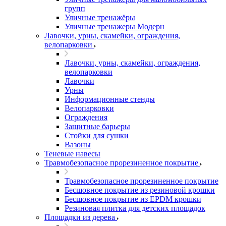
групп
Уличные тренажёры
Уличные тренажеры Модерн
Лавочки, урны, скамейки, ограждения,
велопарковки
Лавочки, урны, скамейки, ограждения,
велопарковки
Лавочки
Урны
Информационные стенды
Велопарковки
Ограждения
Защитные барьеры
Стойки для сушки
Вазоны
Теневые навесы
Травмобезопасное прорезиненное покрытие
Травмобезопасное прорезиненное покрытие
Бесшовное покрытие из резиновой крошки
Бесшовное покрытие из EPDM крошки
Резиновая плитка для детских площадок
Площадки из дерева