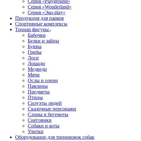
Серия «Playground»
Серия «Wonderland»
Серия «Эко-play»
Продукция для парков
Спортивные комплексы
Топиар фигуры
Бабочки
Белки и зайцы
Буквы
Грибы
Лоси
Лошади
Медведи
Мячи
Ослы и олени
Павлины
Предметы
Птицы
Силуэты людей
Сказочные персонажи
Слоны и бегемоты
Снеговики
Собаки и коты
Улитки
Оборудование для тренировок собак