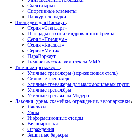
Скейт-парки
Спортивные элементы
Паркур площадки
Площадки для Воркаут
Серия «Стандарт»
Площадки из оцилиндрованного бревна
Серия «Премиум»
Серия «Квадрат»
Серия «Мини»
ПараВоркаут
Гимнастические комплексы ММА
Уличные тренажеры
Уличные тренажеры (нержавеющая сталь)
Силовые тренажеры
Уличные тренажёры для маломобильных групп
Уличные тренажёры
Уличные тренажеры Модерн
Лавочки, урны, скамейки, ограждения, велопарковки
Лавочки
Урны
Информационные стенды
Велопарковки
Ограждения
Защитные барьеры