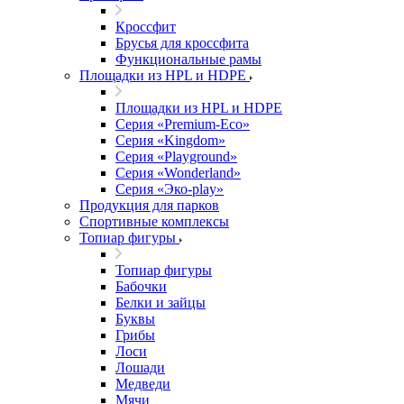
Кроссфит
Брусья для кроссфита
Функциональные рамы
Площадки из HPL и HDPE
Площадки из HPL и HDPE
Серия «Premium-Eco»
Серия «Kingdom»
Серия «Playground»
Серия «Wonderland»
Серия «Эко-play»
Продукция для парков
Спортивные комплексы
Топиар фигуры
Топиар фигуры
Бабочки
Белки и зайцы
Буквы
Грибы
Лоси
Лошади
Медведи
Мячи