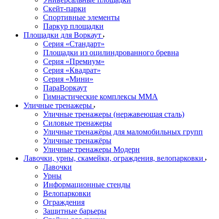
Скейт-парки
Спортивные элементы
Паркур площадки
Площадки для Воркаут
Серия «Стандарт»
Площадки из оцилиндрованного бревна
Серия «Премиум»
Серия «Квадрат»
Серия «Мини»
ПараВоркаут
Гимнастические комплексы ММА
Уличные тренажеры
Уличные тренажеры (нержавеющая сталь)
Силовые тренажеры
Уличные тренажёры для маломобильных групп
Уличные тренажёры
Уличные тренажеры Модерн
Лавочки, урны, скамейки, ограждения, велопарковки
Лавочки
Урны
Информационные стенды
Велопарковки
Ограждения
Защитные барьеры