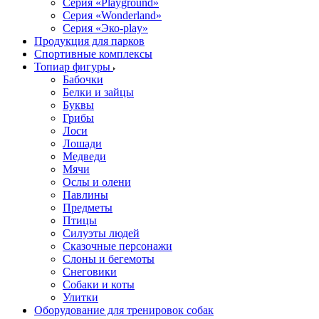
Серия «Playground»
Серия «Wonderland»
Серия «Эко-play»
Продукция для парков
Спортивные комплексы
Топиар фигуры
Бабочки
Белки и зайцы
Буквы
Грибы
Лоси
Лошади
Медведи
Мячи
Ослы и олени
Павлины
Предметы
Птицы
Силуэты людей
Сказочные персонажи
Слоны и бегемоты
Снеговики
Собаки и коты
Улитки
Оборудование для тренировок собак