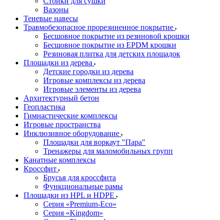
Стойки для сушки
Вазоны
Теневые навесы
Травмобезопасное прорезиненное покрытие
Бесшовное покрытие из резиновой крошки
Бесшовное покрытие из EPDM крошки
Резиновая плитка для детских площадок
Площадки из дерева
Детские городки из дерева
Игровые комплексы из дерева
Игровые элементы из дерева
Архитектурный бетон
Геопластика
Гимнастические комплексы
Игровые пространства
Инклюзивное оборудование
Площадки для воркаут "Пара"
Тренажеры для маломобильных групп
Канатные комплексы
Кроссфит
Брусья для кроссфита
Функциональные рамы
Площадки из HPL и HDPE
Серия «Premium-Eco»
Серия «Kingdom»