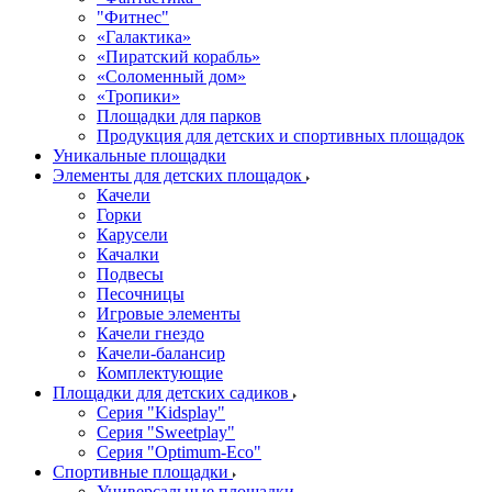
"Фитнес"
«Галактика»
«Пиратский корабль»
«Соломенный дом»
«Тропики»
Площадки для парков
Продукция для детских и спортивных площадок
Уникальные площадки
Элементы для детских площадок
Качели
Горки
Карусели
Качалки
Подвесы
Песочницы
Игровые элементы
Качели гнездо
Качели-балансир
Комплектующие
Площадки для детских садиков
Серия "Kidsplay"
Серия "Sweetplay"
Серия "Оptimum-Еco"
Спортивные площадки
Универсальные площадки