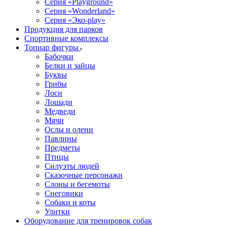
Серия «Playground»
Серия «Wonderland»
Серия «Эко-play»
Продукция для парков
Спортивные комплексы
Топиар фигуры
Бабочки
Белки и зайцы
Буквы
Грибы
Лоси
Лошади
Медведи
Мячи
Ослы и олени
Павлины
Предметы
Птицы
Силуэты людей
Сказочные персонажи
Слоны и бегемоты
Снеговики
Собаки и коты
Улитки
Оборудование для тренировок собак