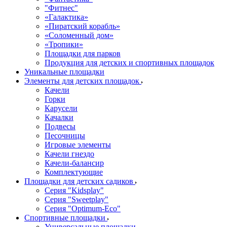
"Фитнес"
«Галактика»
«Пиратский корабль»
«Соломенный дом»
«Тропики»
Площадки для парков
Продукция для детских и спортивных площадок
Уникальные площадки
Элементы для детских площадок
Качели
Горки
Карусели
Качалки
Подвесы
Песочницы
Игровые элементы
Качели гнездо
Качели-балансир
Комплектующие
Площадки для детских садиков
Серия "Kidsplay"
Серия "Sweetplay"
Серия "Оptimum-Еco"
Спортивные площадки
Универсальные площадки