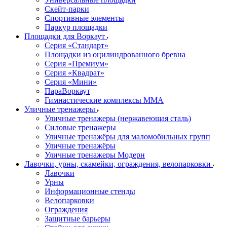
Скейт-парки
Спортивные элементы
Паркур площадки
Площадки для Воркаут
Серия «Стандарт»
Площадки из оцилиндрованного бревна
Серия «Премиум»
Серия «Квадрат»
Серия «Мини»
ПараВоркаут
Гимнастические комплексы ММА
Уличные тренажеры
Уличные тренажеры (нержавеющая сталь)
Силовые тренажеры
Уличные тренажёры для маломобильных групп
Уличные тренажёры
Уличные тренажеры Модерн
Лавочки, урны, скамейки, ограждения, велопарковки
Лавочки
Урны
Информационные стенды
Велопарковки
Ограждения
Защитные барьеры