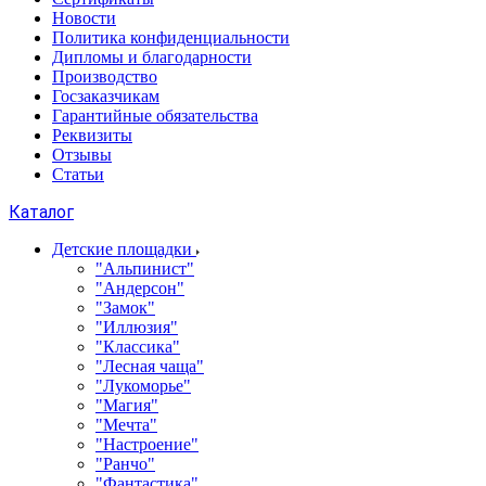
Новости
Политика конфиденциальности
Дипломы и благодарности
Производство
Госзаказчикам
Гарантийные обязательства
Реквизиты
Отзывы
Статьи
Каталог
Детские площадки
"Альпинист"
"Андерсон"
"Замок"
"Иллюзия"
"Классика"
"Лесная чаща"
"Лукоморье"
"Магия"
"Мечта"
"Настроение"
"Ранчо"
"Фантастика"