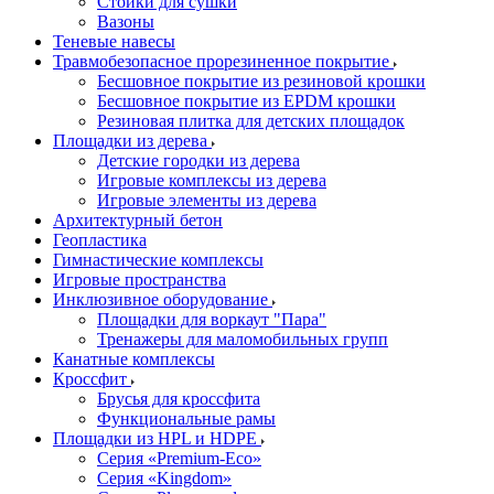
Стойки для сушки
Вазоны
Теневые навесы
Травмобезопасное прорезиненное покрытие
Бесшовное покрытие из резиновой крошки
Бесшовное покрытие из EPDM крошки
Резиновая плитка для детских площадок
Площадки из дерева
Детские городки из дерева
Игровые комплексы из дерева
Игровые элементы из дерева
Архитектурный бетон
Геопластика
Гимнастические комплексы
Игровые пространства
Инклюзивное оборудование
Площадки для воркаут "Пара"
Тренажеры для маломобильных групп
Канатные комплексы
Кроссфит
Брусья для кроссфита
Функциональные рамы
Площадки из HPL и HDPE
Серия «Premium-Eco»
Серия «Kingdom»