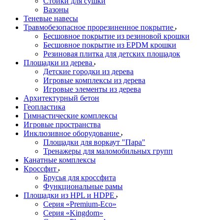
Стойки для сушки
Вазоны
Теневые навесы
Травмобезопасное прорезиненное покрытие
Бесшовное покрытие из резиновой крошки
Бесшовное покрытие из EPDM крошки
Резиновая плитка для детских площадок
Площадки из дерева
Детские городки из дерева
Игровые комплексы из дерева
Игровые элементы из дерева
Архитектурный бетон
Геопластика
Гимнастические комплексы
Игровые пространства
Инклюзивное оборудование
Площадки для воркаут "Пара"
Тренажеры для маломобильных групп
Канатные комплексы
Кроссфит
Брусья для кроссфита
Функциональные рамы
Площадки из HPL и HDPE
Серия «Premium-Eco»
Серия «Kingdom»