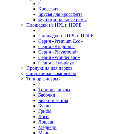
Кроссфит
Брусья для кроссфита
Функциональные рамы
Площадки из HPL и HDPE
Площадки из HPL и HDPE
Серия «Premium-Eco»
Серия «Kingdom»
Серия «Playground»
Серия «Wonderland»
Серия «Эко-play»
Продукция для парков
Спортивные комплексы
Топиар фигуры
Топиар фигуры
Бабочки
Белки и зайцы
Буквы
Грибы
Лоси
Лошади
Медведи
Мячи