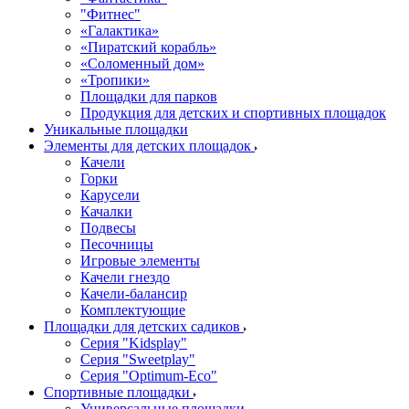
"Фитнес"
«Галактика»
«Пиратский корабль»
«Соломенный дом»
«Тропики»
Площадки для парков
Продукция для детских и спортивных площадок
Уникальные площадки
Элементы для детских площадок
Качели
Горки
Карусели
Качалки
Подвесы
Песочницы
Игровые элементы
Качели гнездо
Качели-балансир
Комплектующие
Площадки для детских садиков
Серия "Kidsplay"
Серия "Sweetplay"
Серия "Оptimum-Еco"
Спортивные площадки
Универсальные площадки