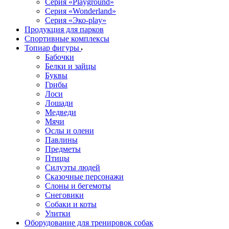
Серия «Playground»
Серия «Wonderland»
Серия «Эко-play»
Продукция для парков
Спортивные комплексы
Топиар фигуры
Бабочки
Белки и зайцы
Буквы
Грибы
Лоси
Лошади
Медведи
Мячи
Ослы и олени
Павлины
Предметы
Птицы
Силуэты людей
Сказочные персонажи
Слоны и бегемоты
Снеговики
Собаки и коты
Улитки
Оборудование для тренировок собак