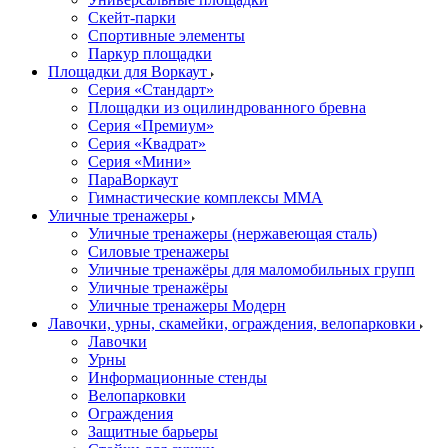
Скейт-парки
Спортивные элементы
Паркур площадки
Площадки для Воркаут
Серия «Стандарт»
Площадки из оцилиндрованного бревна
Серия «Премиум»
Серия «Квадрат»
Серия «Мини»
ПараВоркаут
Гимнастические комплексы ММА
Уличные тренажеры
Уличные тренажеры (нержавеющая сталь)
Силовые тренажеры
Уличные тренажёры для маломобильных групп
Уличные тренажёры
Уличные тренажеры Модерн
Лавочки, урны, скамейки, ограждения, велопарковки
Лавочки
Урны
Информационные стенды
Велопарковки
Ограждения
Защитные барьеры