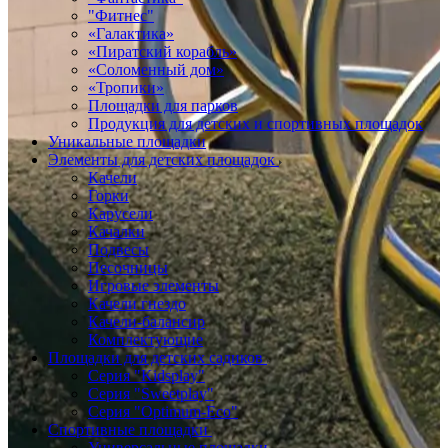
"Фитнес"
«Галактика»
«Пиратский корабль»
«Соломенный дом»
«Тропики»
Площадки для парков
Продукция для детских и спортивных площадок
Уникальные площадки
Элементы для детских площадок
Качели
Горки
Карусели
Качалки
Подвесы
Песочницы
Игровые элементы
Качели гнездо
Качели-балансир
Комплектующие
Площадки для детских садиков
Серия "Kidsplay"
Серия "Sweetplay"
Серия "Оptimum-Еco"
Спортивные площадки
Универсальные площадки