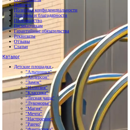
Новости
Политика конфиденциальности
Дипломы и благодарности
Производство
Госзаказчикам
Гарантийные обязательства
Реквизиты
Отзывы
Статьи
Каталог
Детские площадки
"Альпинист"
"Андерсон"
"Замок"
"Иллюзия"
"Классика"
"Лесная чаща"
"Лукоморье"
"Магия"
"Мечта"
"Настроение"
"Ранчо"
"Фантастика"