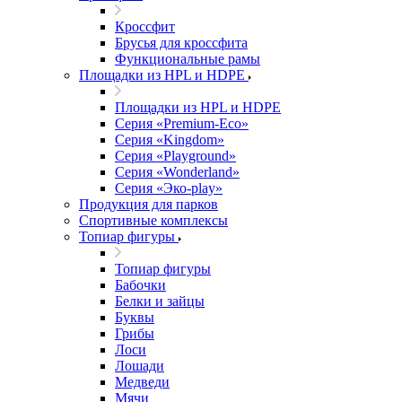
Кроссфит
Брусья для кроссфита
Функциональные рамы
Площадки из HPL и HDPE
Площадки из HPL и HDPE
Серия «Premium-Eco»
Серия «Kingdom»
Серия «Playground»
Серия «Wonderland»
Серия «Эко-play»
Продукция для парков
Спортивные комплексы
Топиар фигуры
Топиар фигуры
Бабочки
Белки и зайцы
Буквы
Грибы
Лоси
Лошади
Медведи
Мячи