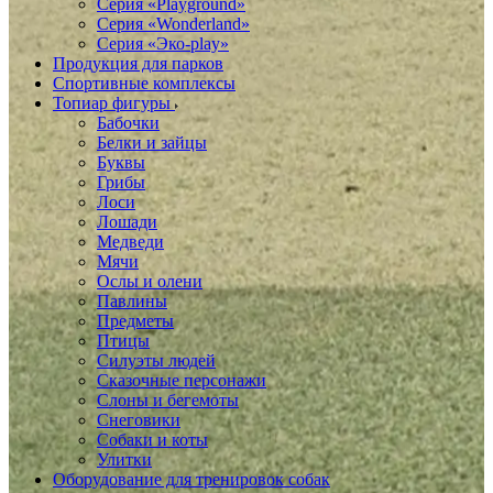
Серия «Playground»
Серия «Wonderland»
Серия «Эко-play»
Продукция для парков
Спортивные комплексы
Топиар фигуры
Бабочки
Белки и зайцы
Буквы
Грибы
Лоси
Лошади
Медведи
Мячи
Ослы и олени
Павлины
Предметы
Птицы
Силуэты людей
Сказочные персонажи
Слоны и бегемоты
Снеговики
Собаки и коты
Улитки
Оборудование для тренировок собак