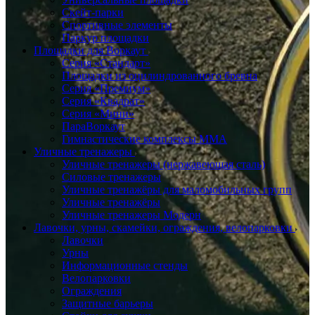
Скейт-парки
Спортивные элементы
Паркур площадки
Площадки для Воркаут
Серия «Стандарт»
Площадки из оцилиндрованного бревна
Серия «Премиум»
Серия «Квадрат»
Серия «Мини»
ПараВоркаут
Гимнастические комплексы ММА
Уличные тренажеры
Уличные тренажеры (нержавеющая сталь)
Силовые тренажеры
Уличные тренажёры для маломобильных групп
Уличные тренажёры
Уличные тренажеры Модерн
Лавочки, урны, скамейки, ограждения, велопарковки
Лавочки
Урны
Информационные стенды
Велопарковки
Ограждения
Защитные барьеры