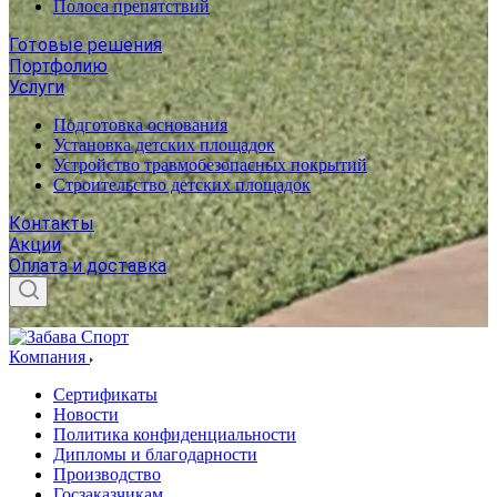
Полоса препятствий
Готовые решения
Портфолию
Услуги
Подготовка основания
Установка детских площадок
Устройство травмобезопасных покрытий
Строительство детских площадок
Контакты
Акции
Оплата и доставка
Компания
Сертификаты
Новости
Политика конфиденциальности
Дипломы и благодарности
Производство
Госзаказчикам