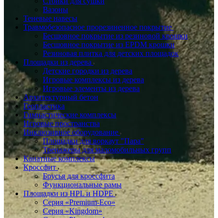
Стойки для сушки
Вазоны
Теневые навесы
Травмобезопасное прорезиненное покрытие
Бесшовное покрытие из резиновой крошки
Бесшовное покрытие из EPDM крошки
Резиновая плитка для детских площадок
Площадки из дерева
Детские городки из дерева
Игровые комплексы из дерева
Игровые элементы из дерева
Архитектурный бетон
Геопластика
Гимнастические комплексы
Игровые пространства
Инклюзивное оборудование
Площадки для воркаут "Пара"
Тренажеры для маломобильных групп
Канатные комплексы
Кроссфит
Брусья для кроссфита
Функциональные рамы
Площадки из HPL и HDPE
Серия «Premium-Eco»
Серия «Kingdom»