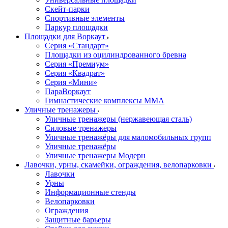
Скейт-парки
Спортивные элементы
Паркур площадки
Площадки для Воркаут
Серия «Стандарт»
Площадки из оцилиндрованного бревна
Серия «Премиум»
Серия «Квадрат»
Серия «Мини»
ПараВоркаут
Гимнастические комплексы ММА
Уличные тренажеры
Уличные тренажеры (нержавеющая сталь)
Силовые тренажеры
Уличные тренажёры для маломобильных групп
Уличные тренажёры
Уличные тренажеры Модерн
Лавочки, урны, скамейки, ограждения, велопарковки
Лавочки
Урны
Информационные стенды
Велопарковки
Ограждения
Защитные барьеры