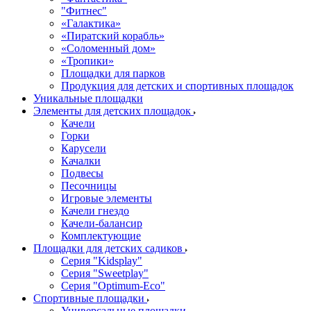
"Фитнес"
«Галактика»
«Пиратский корабль»
«Соломенный дом»
«Тропики»
Площадки для парков
Продукция для детских и спортивных площадок
Уникальные площадки
Элементы для детских площадок
Качели
Горки
Карусели
Качалки
Подвесы
Песочницы
Игровые элементы
Качели гнездо
Качели-балансир
Комплектующие
Площадки для детских садиков
Серия "Kidsplay"
Серия "Sweetplay"
Серия "Оptimum-Еco"
Спортивные площадки
Универсальные площадки