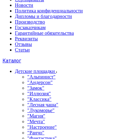
Новости
Политика конфиденциальности
Дипломы и благодарности
Производство
Госзаказчикам
Гарантийные обязательства
Реквизиты
Отзывы
Статьи
Каталог
Детские площадки
"Альпинист"
"Андерсон"
"Замок"
"Иллюзия"
"Классика"
"Лесная чаща"
"Лукоморье"
"Магия"
"Мечта"
"Настроение"
"Ранчо"
"Фантастика"