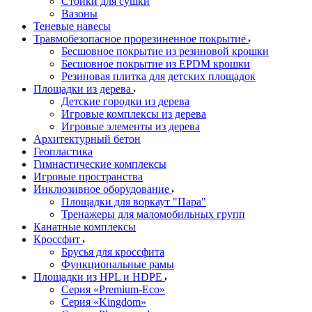
Стойки для сушки
Вазоны
Теневые навесы
Травмобезопасное прорезиненное покрытие
Бесшовное покрытие из резиновой крошки
Бесшовное покрытие из EPDM крошки
Резиновая плитка для детских площадок
Площадки из дерева
Детские городки из дерева
Игровые комплексы из дерева
Игровые элементы из дерева
Архитектурный бетон
Геопластика
Гимнастические комплексы
Игровые пространства
Инклюзивное оборудование
Площадки для воркаут "Пара"
Тренажеры для маломобильных групп
Канатные комплексы
Кроссфит
Брусья для кроссфита
Функциональные рамы
Площадки из HPL и HDPE
Серия «Premium-Eco»
Серия «Kingdom»