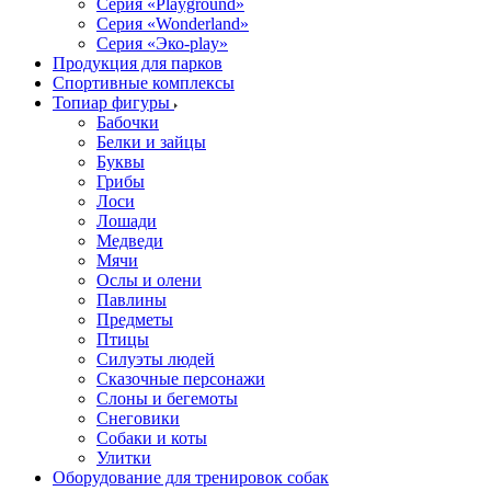
Серия «Playground»
Серия «Wonderland»
Серия «Эко-play»
Продукция для парков
Спортивные комплексы
Топиар фигуры
Бабочки
Белки и зайцы
Буквы
Грибы
Лоси
Лошади
Медведи
Мячи
Ослы и олени
Павлины
Предметы
Птицы
Силуэты людей
Сказочные персонажи
Слоны и бегемоты
Снеговики
Собаки и коты
Улитки
Оборудование для тренировок собак