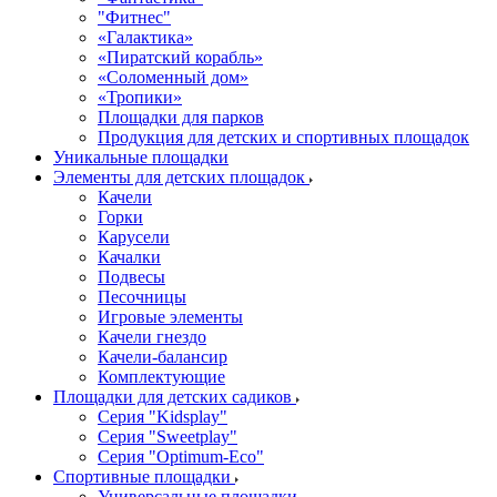
"Фитнес"
«Галактика»
«Пиратский корабль»
«Соломенный дом»
«Тропики»
Площадки для парков
Продукция для детских и спортивных площадок
Уникальные площадки
Элементы для детских площадок
Качели
Горки
Карусели
Качалки
Подвесы
Песочницы
Игровые элементы
Качели гнездо
Качели-балансир
Комплектующие
Площадки для детских садиков
Серия "Kidsplay"
Серия "Sweetplay"
Серия "Оptimum-Еco"
Спортивные площадки
Универсальные площадки