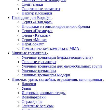
Скейт-парки
Спортивные элементы
Паркур площадки
Площадки для Воркаут
Серия «Стандарт»
Площадки из оцилиндрованного бревна
Серия «Премиум»
Серия «Квадрат»
Серия «Мини»
ПараВоркаут
Гимнастические комплексы ММА
Уличные тренажеры
Уличные тренажеры (нержавеющая сталь)
Силовые тренажеры
Уличные тренажёры для маломобильных групп
Уличные тренажёры
Уличные тренажеры Модерн
Лавочки, урны, скамейки, ограждения, велопарковки
Лавочки
Урны
Информационные стенды
Велопарковки
Ограждения
Защитные барьеры