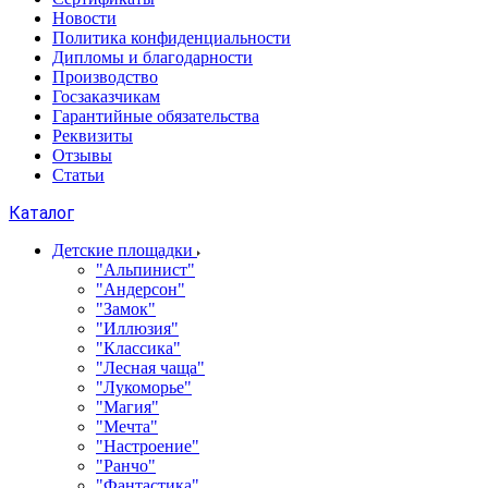
Новости
Политика конфиденциальности
Дипломы и благодарности
Производство
Госзаказчикам
Гарантийные обязательства
Реквизиты
Отзывы
Статьи
Каталог
Детские площадки
"Альпинист"
"Андерсон"
"Замок"
"Иллюзия"
"Классика"
"Лесная чаща"
"Лукоморье"
"Магия"
"Мечта"
"Настроение"
"Ранчо"
"Фантастика"