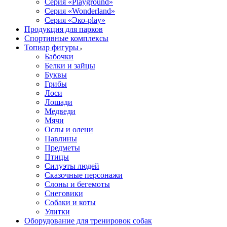
Серия «Playground»
Серия «Wonderland»
Серия «Эко-play»
Продукция для парков
Спортивные комплексы
Топиар фигуры
Бабочки
Белки и зайцы
Буквы
Грибы
Лоси
Лошади
Медведи
Мячи
Ослы и олени
Павлины
Предметы
Птицы
Силуэты людей
Сказочные персонажи
Слоны и бегемоты
Снеговики
Собаки и коты
Улитки
Оборудование для тренировок собак