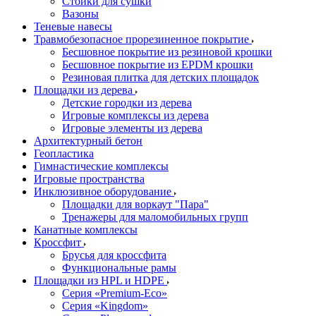
Стойки для сушки
Вазоны
Теневые навесы
Травмобезопасное прорезиненное покрытие
Бесшовное покрытие из резиновой крошки
Бесшовное покрытие из EPDM крошки
Резиновая плитка для детских площадок
Площадки из дерева
Детские городки из дерева
Игровые комплексы из дерева
Игровые элементы из дерева
Архитектурный бетон
Геопластика
Гимнастические комплексы
Игровые пространства
Инклюзивное оборудование
Площадки для воркаут "Пара"
Тренажеры для маломобильных групп
Канатные комплексы
Кроссфит
Брусья для кроссфита
Функциональные рамы
Площадки из HPL и HDPE
Серия «Premium-Eco»
Серия «Kingdom»