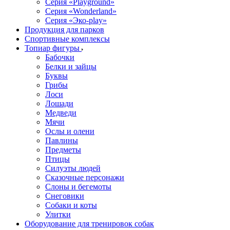
Серия «Playground»
Серия «Wonderland»
Серия «Эко-play»
Продукция для парков
Спортивные комплексы
Топиар фигуры
Бабочки
Белки и зайцы
Буквы
Грибы
Лоси
Лошади
Медведи
Мячи
Ослы и олени
Павлины
Предметы
Птицы
Силуэты людей
Сказочные персонажи
Слоны и бегемоты
Снеговики
Собаки и коты
Улитки
Оборудование для тренировок собак