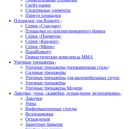
Скейт-парки
Спортивные элементы
Паркур площадки
Площадки для Воркаут
Серия «Стандарт»
Площадки из оцилиндрованного бревна
Серия «Премиум»
Серия «Квадрат»
Серия «Мини»
ПараВоркаут
Гимнастические комплексы ММА
Уличные тренажеры
Уличные тренажеры (нержавеющая сталь)
Силовые тренажеры
Уличные тренажёры для маломобильных групп
Уличные тренажёры
Уличные тренажеры Модерн
Лавочки, урны, скамейки, ограждения, велопарковки
Лавочки
Урны
Информационные стенды
Велопарковки
Ограждения
Защитные барьеры