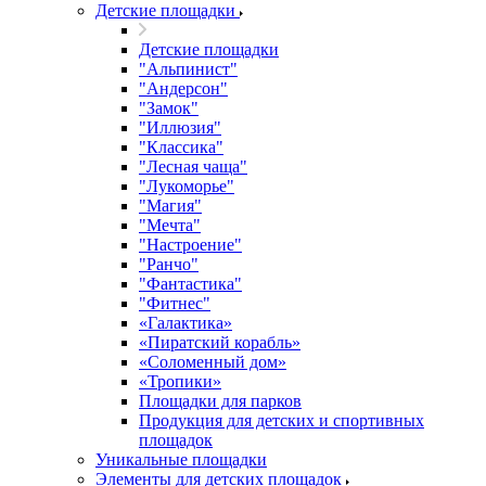
Детские площадки
Детские площадки
"Альпинист"
"Андерсон"
"Замок"
"Иллюзия"
"Классика"
"Лесная чаща"
"Лукоморье"
"Магия"
"Мечта"
"Настроение"
"Ранчо"
"Фантастика"
"Фитнес"
«Галактика»
«Пиратский корабль»
«Соломенный дом»
«Тропики»
Площадки для парков
Продукция для детских и спортивных
площадок
Уникальные площадки
Элементы для детских площадок