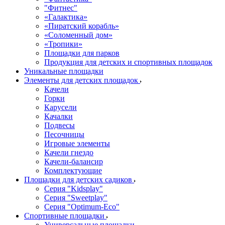
"Фитнес"
«Галактика»
«Пиратский корабль»
«Соломенный дом»
«Тропики»
Площадки для парков
Продукция для детских и спортивных площадок
Уникальные площадки
Элементы для детских площадок
Качели
Горки
Карусели
Качалки
Подвесы
Песочницы
Игровые элементы
Качели гнездо
Качели-балансир
Комплектующие
Площадки для детских садиков
Серия "Kidsplay"
Серия "Sweetplay"
Серия "Оptimum-Еco"
Спортивные площадки
Универсальные площадки