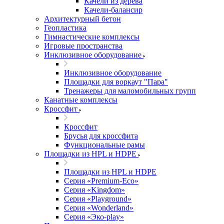
Качели из дерева
Качели-балансир
Архитектурный бетон
Геопластика
Гимнастические комплексы
Игровые пространства
Инклюзивное оборудование
Инклюзивное оборудование
Площадки для воркаут "Пара"
Тренажеры для маломобильных групп
Канатные комплексы
Кроссфит
Кроссфит
Брусья для кроссфита
Функциональные рамы
Площадки из HPL и HDPE
Площадки из HPL и HDPE
Серия «Premium-Eco»
Серия «Kingdom»
Серия «Playground»
Серия «Wonderland»
Серия «Эко-play»