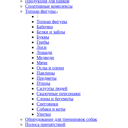
Продукция для парков
Спортивные комплексы
Топиар фигуры
Топиар фигуры
Бабочки
Белки и зайцы
Буквы
Грибы
Лоси
Лошади
Медведи
Мячи
Ослы и олени
Павлины
Предметы
Птицы
Силуэты людей
Сказочные персонажи
Слоны и бегемоты
Снеговики
Собаки и коты
Улитки
Оборудование для тренировок собак
Полоса препятствий