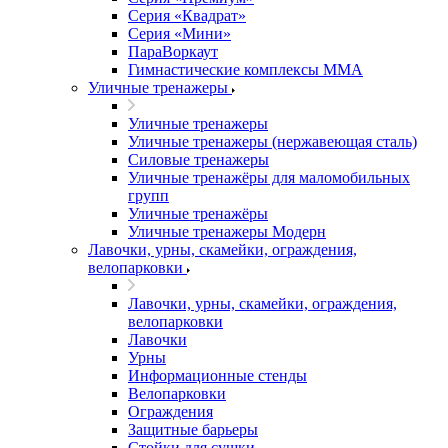
Серия «Квадрат»
Серия «Мини»
ПараВоркаут
Гимнастические комплексы ММА
Уличные тренажеры
Уличные тренажеры
Уличные тренажеры (нержавеющая сталь)
Силовые тренажеры
Уличные тренажёры для маломобильных
групп
Уличные тренажёры
Уличные тренажеры Модерн
Лавочки, урны, скамейки, ограждения,
велопарковки
Лавочки, урны, скамейки, ограждения,
велопарковки
Лавочки
Урны
Информационные стенды
Велопарковки
Ограждения
Защитные барьеры
Стойки для сушки