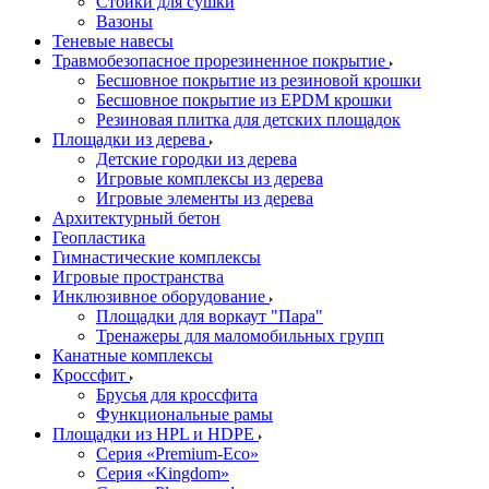
Стойки для сушки
Вазоны
Теневые навесы
Травмобезопасное прорезиненное покрытие
Бесшовное покрытие из резиновой крошки
Бесшовное покрытие из EPDM крошки
Резиновая плитка для детских площадок
Площадки из дерева
Детские городки из дерева
Игровые комплексы из дерева
Игровые элементы из дерева
Архитектурный бетон
Геопластика
Гимнастические комплексы
Игровые пространства
Инклюзивное оборудование
Площадки для воркаут "Пара"
Тренажеры для маломобильных групп
Канатные комплексы
Кроссфит
Брусья для кроссфита
Функциональные рамы
Площадки из HPL и HDPE
Серия «Premium-Eco»
Серия «Kingdom»