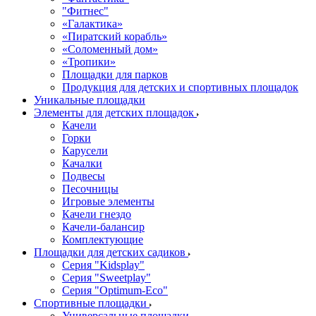
"Фитнес"
«Галактика»
«Пиратский корабль»
«Соломенный дом»
«Тропики»
Площадки для парков
Продукция для детских и спортивных площадок
Уникальные площадки
Элементы для детских площадок
Качели
Горки
Карусели
Качалки
Подвесы
Песочницы
Игровые элементы
Качели гнездо
Качели-балансир
Комплектующие
Площадки для детских садиков
Серия "Kidsplay"
Серия "Sweetplay"
Серия "Оptimum-Еco"
Спортивные площадки
Универсальные площадки