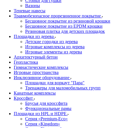
Стойки для сушки
Вазоны
Теневые навесы
Травмобезопасное прорезиненное покрытие
Бесшовное покрытие из резиновой крошки
Бесшовное покрытие из EPDM крошки
Резиновая плитка для детских площадок
Площадки из дерева
Детские городки из дерева
Игровые комплексы из дерева
Игровые элементы из дерева
Архитектурный бетон
Геопластика
Гимнастические комплексы
Игровые пространства
Инклюзивное оборудование
Площадки для воркаут "Пара"
Тренажеры для маломобильных групп
Канатные комплексы
Кроссфит
Брусья для кроссфита
Функциональные рамы
Площадки из HPL и HDPE
Серия «Premium-Eco»
Серия «Kingdom»