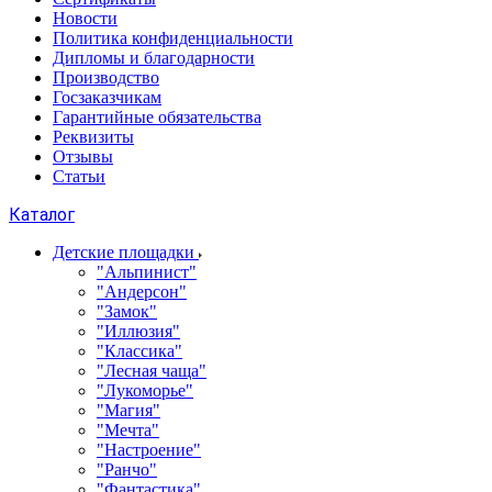
Новости
Политика конфиденциальности
Дипломы и благодарности
Производство
Госзаказчикам
Гарантийные обязательства
Реквизиты
Отзывы
Статьи
Каталог
Детские площадки
"Альпинист"
"Андерсон"
"Замок"
"Иллюзия"
"Классика"
"Лесная чаща"
"Лукоморье"
"Магия"
"Мечта"
"Настроение"
"Ранчо"
"Фантастика"