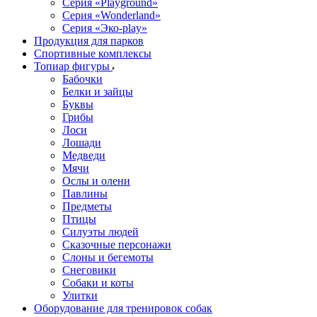
Серия «Playground»
Серия «Wonderland»
Серия «Эко-play»
Продукция для парков
Спортивные комплексы
Топиар фигуры
Бабочки
Белки и зайцы
Буквы
Грибы
Лоси
Лошади
Медведи
Мячи
Ослы и олени
Павлины
Предметы
Птицы
Силуэты людей
Сказочные персонажи
Слоны и бегемоты
Снеговики
Собаки и коты
Улитки
Оборудование для тренировок собак