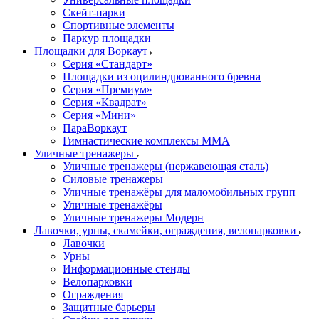
Скейт-парки
Спортивные элементы
Паркур площадки
Площадки для Воркаут
Серия «Стандарт»
Площадки из оцилиндрованного бревна
Серия «Премиум»
Серия «Квадрат»
Серия «Мини»
ПараВоркаут
Гимнастические комплексы ММА
Уличные тренажеры
Уличные тренажеры (нержавеющая сталь)
Силовые тренажеры
Уличные тренажёры для маломобильных групп
Уличные тренажёры
Уличные тренажеры Модерн
Лавочки, урны, скамейки, ограждения, велопарковки
Лавочки
Урны
Информационные стенды
Велопарковки
Ограждения
Защитные барьеры