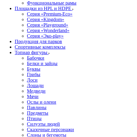
Функциональные рамы
Площадки из HPL и HDPE
Серия «Premium-Eco»
Серия «Kingdom»
Серия «Playground»
Серия «Wonderland»
Серия «Эко-play»
Продукция для парков
Спортивные комплексы
Топиар фигуры
Бабочки
Белки и зайцы
Буквы
Грибы
Лоси
Лошади
Медведи
Мячи
Ослы и олени
Павлины
Предметы
Птицы
Силуэты людей
Сказочные персонажи
Слоны и бегемоты