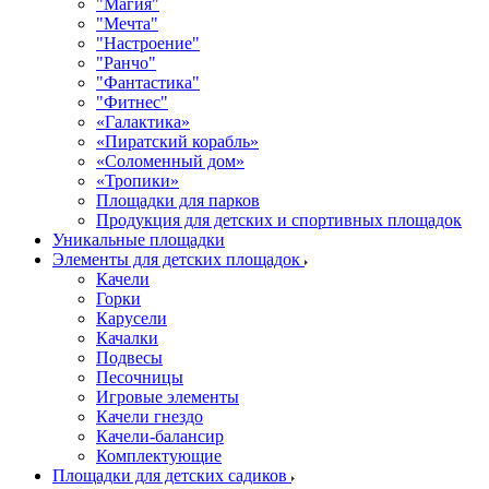
"Магия"
"Мечта"
"Настроение"
"Ранчо"
"Фантастика"
"Фитнес"
«Галактика»
«Пиратский корабль»
«Соломенный дом»
«Тропики»
Площадки для парков
Продукция для детских и спортивных площадок
Уникальные площадки
Элементы для детских площадок
Качели
Горки
Карусели
Качалки
Подвесы
Песочницы
Игровые элементы
Качели гнездо
Качели-балансир
Комплектующие
Площадки для детских садиков