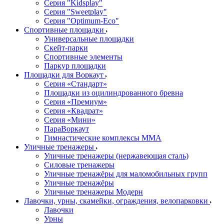
Серия "Kidsplay"
Серия "Sweetplay"
Серия "Оptimum-Еco"
Спортивные площадки
Универсальные площадки
Скейт-парки
Спортивные элементы
Паркур площадки
Площадки для Воркаут
Серия «Стандарт»
Площадки из оцилиндрованного бревна
Серия «Премиум»
Серия «Квадрат»
Серия «Мини»
ПараВоркаут
Гимнастические комплексы ММА
Уличные тренажеры
Уличные тренажеры (нержавеющая сталь)
Силовые тренажеры
Уличные тренажёры для маломобильных групп
Уличные тренажёры
Уличные тренажеры Модерн
Лавочки, урны, скамейки, ограждения, велопарковки
Лавочки
Урны