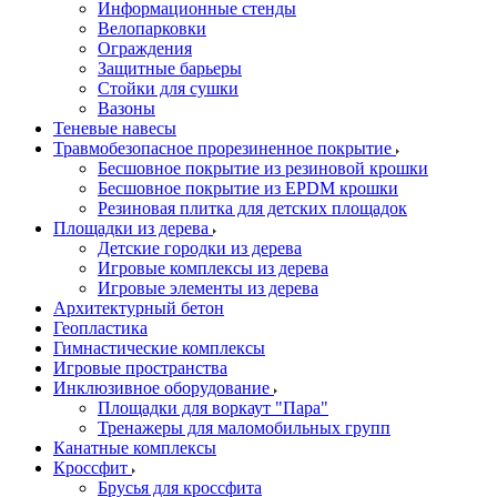
Информационные стенды
Велопарковки
Ограждения
Защитные барьеры
Стойки для сушки
Вазоны
Теневые навесы
Травмобезопасное прорезиненное покрытие
Бесшовное покрытие из резиновой крошки
Бесшовное покрытие из EPDM крошки
Резиновая плитка для детских площадок
Площадки из дерева
Детские городки из дерева
Игровые комплексы из дерева
Игровые элементы из дерева
Архитектурный бетон
Геопластика
Гимнастические комплексы
Игровые пространства
Инклюзивное оборудование
Площадки для воркаут "Пара"
Тренажеры для маломобильных групп
Канатные комплексы
Кроссфит
Брусья для кроссфита