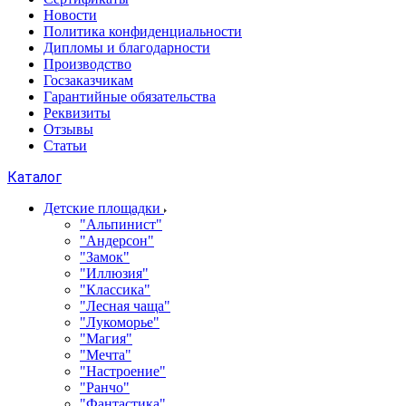
Новости
Политика конфиденциальности
Дипломы и благодарности
Производство
Госзаказчикам
Гарантийные обязательства
Реквизиты
Отзывы
Статьи
Каталог
Детские площадки
"Альпинист"
"Андерсон"
"Замок"
"Иллюзия"
"Классика"
"Лесная чаща"
"Лукоморье"
"Магия"
"Мечта"
"Настроение"
"Ранчо"
"Фантастика"