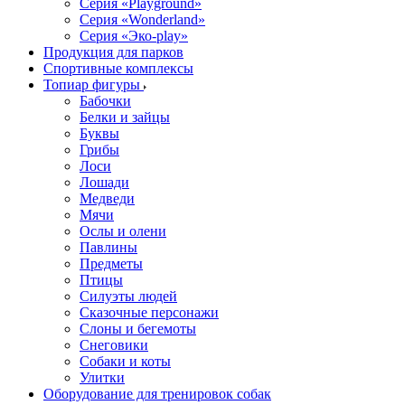
Серия «Playground»
Серия «Wonderland»
Серия «Эко-play»
Продукция для парков
Спортивные комплексы
Топиар фигуры
Бабочки
Белки и зайцы
Буквы
Грибы
Лоси
Лошади
Медведи
Мячи
Ослы и олени
Павлины
Предметы
Птицы
Силуэты людей
Сказочные персонажи
Слоны и бегемоты
Снеговики
Собаки и коты
Улитки
Оборудование для тренировок собак