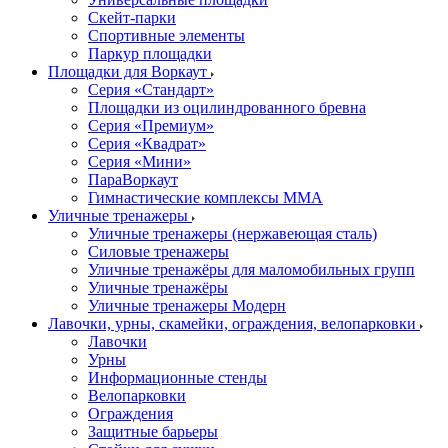
Скейт-парки
Спортивные элементы
Паркур площадки
Площадки для Воркаут
Серия «Стандарт»
Площадки из оцилиндрованного бревна
Серия «Премиум»
Серия «Квадрат»
Серия «Мини»
ПараВоркаут
Гимнастические комплексы ММА
Уличные тренажеры
Уличные тренажеры (нержавеющая сталь)
Силовые тренажеры
Уличные тренажёры для маломобильных групп
Уличные тренажёры
Уличные тренажеры Модерн
Лавочки, урны, скамейки, ограждения, велопарковки
Лавочки
Урны
Информационные стенды
Велопарковки
Ограждения
Защитные барьеры