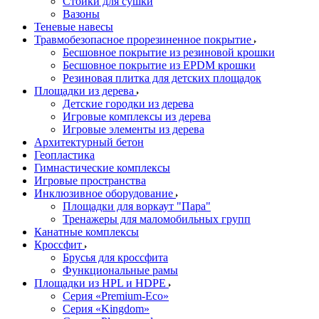
Стойки для сушки
Вазоны
Теневые навесы
Травмобезопасное прорезиненное покрытие
Бесшовное покрытие из резиновой крошки
Бесшовное покрытие из EPDM крошки
Резиновая плитка для детских площадок
Площадки из дерева
Детские городки из дерева
Игровые комплексы из дерева
Игровые элементы из дерева
Архитектурный бетон
Геопластика
Гимнастические комплексы
Игровые пространства
Инклюзивное оборудование
Площадки для воркаут "Пара"
Тренажеры для маломобильных групп
Канатные комплексы
Кроссфит
Брусья для кроссфита
Функциональные рамы
Площадки из HPL и HDPE
Серия «Premium-Eco»
Серия «Kingdom»