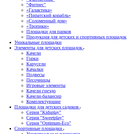
"Фитнес"
«Галактика»
«Пиратский корабль»
«Соломенный дом»
«Тропики»
Площадки для парков
Продукция для детских и спортивных площадок
Уникальные площадки
Элементы для детских площадок
Качели
Горки
Карусели
Качалки
Подвесы
Песочницы
Игровые элементы
Качели гнездо
Качели-балансир
Комплектующие
Площадки для детских садиков
Серия "Kidsplay"
Серия "Sweetplay"
Серия "Оptimum-Еco"
Спортивные площадки
Универсальные площадки