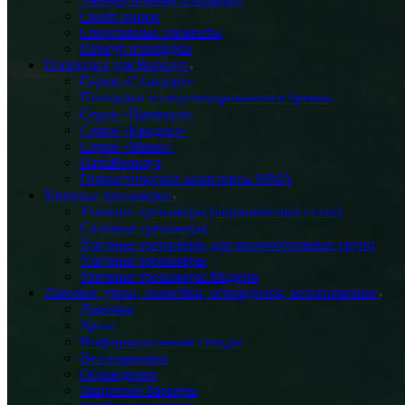
Скейт-парки
Спортивные элементы
Паркур площадки
Площадки для Воркаут
Серия «Стандарт»
Площадки из оцилиндрованного бревна
Серия «Премиум»
Серия «Квадрат»
Серия «Мини»
ПараВоркаут
Гимнастические комплексы ММА
Уличные тренажеры
Уличные тренажеры (нержавеющая сталь)
Силовые тренажеры
Уличные тренажёры для маломобильных групп
Уличные тренажёры
Уличные тренажеры Модерн
Лавочки, урны, скамейки, ограждения, велопарковки
Лавочки
Урны
Информационные стенды
Велопарковки
Ограждения
Защитные барьеры