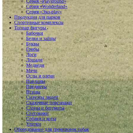
Серия «Playground»
Серия «Wonderland»
Серия «Эко-play»
Продукция для парков
Спортивные комплексы
Топиар фигуры
Бабочки
Белки и зайцы
Буквы
Грибы
Лоси
Лошади
Медведи
Мячи
Ослы и олени
Павлины
Предметы
Птицы
Силуэты людей
Сказочные персонажи
Слоны и бегемоты
Снеговики
Собаки и коты
Улитки
Оборудование для тренировок собак