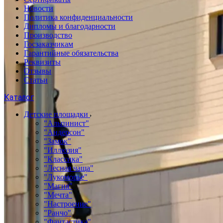
Новости
Политика конфиденциальности
Дипломы и благодарности
Производство
Госзаказчикам
Гарантийные обязательства
Реквизиты
Отзывы
Статьи
Каталог
Детские площадки
"Альпинист"
"Андерсон"
"Замок"
"Иллюзия"
"Классика"
"Лесная чаща"
"Лукоморье"
"Магия"
"Мечта"
"Настроение"
"Ранчо"
"Фантастика"