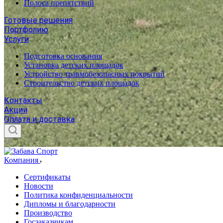
Полоса препятствий
Готовые решения
Портфолию
Услуги
Подготовка основания
Установка детских площадок
Устройство травмобезопасных покрытий
Строительство детских площадок
Контакты
Акции
Оплата и доставка
Компания
Сертификаты
Новости
Политика конфиденциальности
Дипломы и благодарности
Производство
Госзаказчикам