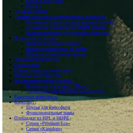
Стойки для сушки
Вазоны
Теневые навесы
Травмобезопасное прорезиненное покрытие
Бесшовное покрытие из резиновой крошки
Бесшовное покрытие из EPDM крошки
Резиновая плитка для детских площадок
Площадки из дерева
Детские городки из дерева
Игровые комплексы из дерева
Игровые элементы из дерева
Архитектурный бетон
Геопластика
Гимнастические комплексы
Игровые пространства
Инклюзивное оборудование
Площадки для воркаут "Пара"
Тренажеры для маломобильных групп
Канатные комплексы
Кроссфит
Брусья для кроссфита
Функциональные рамы
Площадки из HPL и HDPE
Серия «Premium-Eco»
Серия «Kingdom»