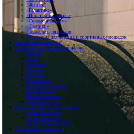
"Фитнес"
«Галактика»
«Пиратский корабль»
«Соломенный дом»
«Тропики»
Площадки для парков
Продукция для детских и спортивных площадок
Уникальные площадки
Элементы для детских площадок
Качели
Горки
Карусели
Качалки
Подвесы
Песочницы
Игровые элементы
Качели гнездо
Качели-балансир
Комплектующие
Площадки для детских садиков
Серия "Kidsplay"
Серия "Sweetplay"
Серия "Оptimum-Еco"
Спортивные площадки
Универсальные площадки