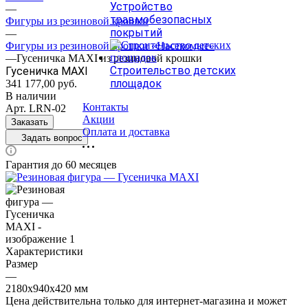
Устройство
—
травмобезопасных
Фигуры из резиновой крошки
покрытий
—
Фигуры из резиновой крошки «Насекомые»
—
Гусеничка MAXI из резиновой крошки
Строительство детских
Гусеничка MAXI
площадок
341 177,00
руб.
В наличии
Контакты
Арт.
LRN-02
Акции
Заказать
Оплата и доставка
Задать вопрос
Гарантия до 60 месяцев
Характеристики
Размер
—
2180х940х420 мм
Цена действительна только для интернет-магазина и может