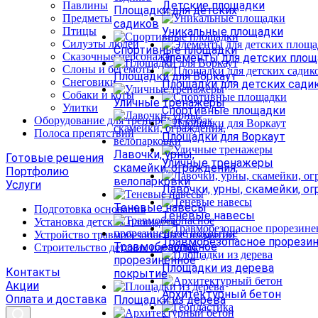
Детские площадки
Павлины
Площадки для детских
Предметы
садиков
Птицы
Уникальные площадки
Силуэты людей
Спортивные площадки
Сказочные персонажи
Элементы для детских площ
Слоны и бегемоты
Площадки для Воркаут
Снеговики
Площадки для детских сади
Собаки и коты
Уличные тренажеры
Улитки
Спортивные площадки
Оборудование для тренировок собак
Полоса препятствий
Площадки для Воркаут
Лавочки, урны,
Готовые решения
Уличные тренажеры
скамейки, ограждения,
Портфолию
велопарковки
Услуги
Лавочки, урны, скамейки, о
Теневые навесы
Подготовка основания
Теневые навесы
Установка детских площадок
Устройство травмобезопасных покрытий
Травмобезопасное прорези
Травмобезопасное
Строительство детских площадок
прорезиненное
Площадки из дерева
Контакты
покрытие
Акции
Архитектурный бетон
Оплата и доставка
Площадки из дерева