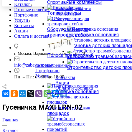
Спортивные комплексы
Каталог
Готовые решения
Готовые решения
Топиар фигуры
Портфолию
Портфолию
Услуги
Услуги
Контакты
Оборудование для
Акции
Подготовка основания
тренировок собак
Оплата и доставка
Установка детских площадо
г. Москва, Варшавское шоссе, 9, стр. 28
Полоса препятствий
Устройство травмобезопас
info@zabava-sport.ru
Готовые решения
Строительство детских пло
Портфолию
Услуги
Пн. – Пт.: с 9:00 до 18:00
Контакты
Акции
Оплата и доставка
Подготовка основания
Гусеничка MAXI LRN-02
Установка детских
площадок
Главная
—
Каталог