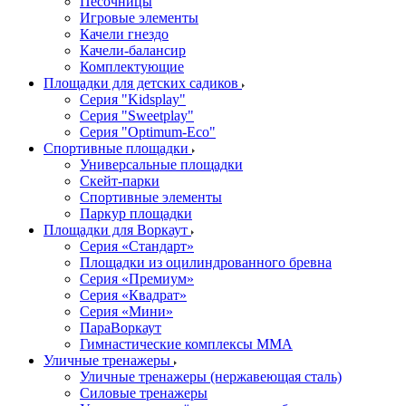
Песочницы
Игровые элементы
Качели гнездо
Качели-балансир
Комплектующие
Площадки для детских садиков
Серия "Kidsplay"
Серия "Sweetplay"
Серия "Оptimum-Еco"
Спортивные площадки
Универсальные площадки
Скейт-парки
Спортивные элементы
Паркур площадки
Площадки для Воркаут
Серия «Стандарт»
Площадки из оцилиндрованного бревна
Серия «Премиум»
Серия «Квадрат»
Серия «Мини»
ПараВоркаут
Гимнастические комплексы ММА
Уличные тренажеры
Уличные тренажеры (нержавеющая сталь)
Силовые тренажеры