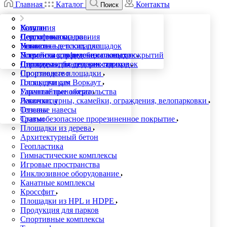
Главная
Каталог
Контакты
Поиск
Компания
Каталог
Услуги
Сертификаты
Детские площадки
Подготовка основания
Новости
Уникальные площадки
Установка детских площадок
Политика конфиденциальности
Элементы для детских площадок
Устройство травмобезопасных покрытий
Дипломы и благодарности
Площадки для детских садиков
Строительство детских площадок
Производство
Спортивные площадки
Госзаказчикам
Площадки для Воркаут
Гарантийные обязательства
Уличные тренажеры
Реквизиты
Лавочки, урны, скамейки, ограждения, велопарковки
Отзывы
Теневые навесы
Статьи
Травмобезопасное прорезиненное покрытие
Площадки из дерева
Архитектурный бетон
Геопластика
Гимнастические комплексы
Игровые пространства
Инклюзивное оборудование
Канатные комплексы
Кроссфит
Площадки из HPL и HDPE
Продукция для парков
Спортивные комплексы