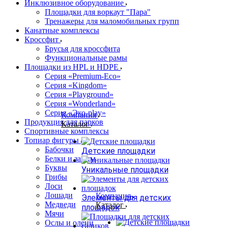
Инклюзивное оборудование
Площадки для воркаут "Пара"
Тренажеры для маломобильных групп
Канатные комплексы
Кроссфит
Брусья для кроссфита
Функциональные рамы
Площадки из HPL и HDPE
Серия «Premium-Eco»
Серия «Kingdom»
Серия «Playground»
Серия «Wonderland»
Серия «Эко-play»
Компания
Продукция для парков
Каталог
Спортивные комплексы
Топиар фигуры
Бабочки
Детские площадки
Белки и зайцы
Буквы
Уникальные площадки
Грибы
Лоси
Лошади
Компания
Элементы для детских
Медведи
Каталог
площадок
Мячи
Ослы и олени