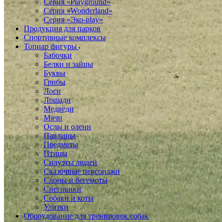
Серия «Playground»
Серия «Wonderland»
Серия «Эко-play»
Продукция для парков
Спортивные комплексы
Топиар фигуры
Бабочки
Белки и зайцы
Буквы
Грибы
Лоси
Лошади
Медведи
Мячи
Ослы и олени
Павлины
Предметы
Птицы
Силуэты людей
Сказочные персонажи
Слоны и бегемоты
Снеговики
Собаки и коты
Улитки
Оборудование для тренировок собак