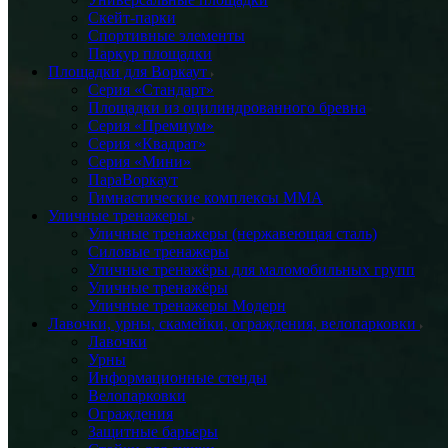
Скейт-парки
Спортивные элементы
Паркур площадки
Площадки для Воркаут
Серия «Стандарт»
Площадки из оцилиндрованного бревна
Серия «Премиум»
Серия «Квадрат»
Серия «Мини»
ПараВоркаут
Гимнастические комплексы ММА
Уличные тренажеры
Уличные тренажеры (нержавеющая сталь)
Силовые тренажеры
Уличные тренажёры для маломобильных групп
Уличные тренажёры
Уличные тренажеры Модерн
Лавочки, урны, скамейки, ограждения, велопарковки
Лавочки
Урны
Информационные стенды
Велопарковки
Ограждения
Защитные барьеры