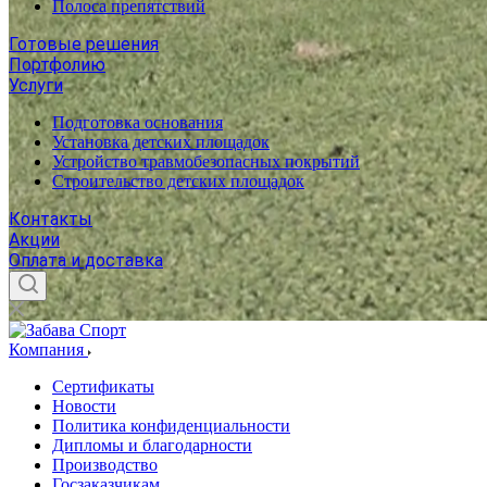
Полоса препятствий
Готовые решения
Портфолию
Услуги
Подготовка основания
Установка детских площадок
Устройство травмобезопасных покрытий
Строительство детских площадок
Контакты
Акции
Оплата и доставка
Компания
Сертификаты
Новости
Политика конфиденциальности
Дипломы и благодарности
Производство
Госзаказчикам