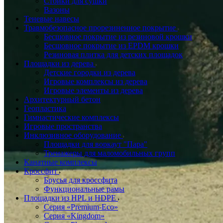
Стойки для сушки
Вазоны
Теневые навесы
Травмобезопасное прорезиненное покрытие
Бесшовное покрытие из резиновой крошки
Бесшовное покрытие из EPDM крошки
Резиновая плитка для детских площадок
Площадки из дерева
Детские городки из дерева
Игровые комплексы из дерева
Игровые элементы из дерева
Архитектурный бетон
Геопластика
Гимнастические комплексы
Игровые пространства
Инклюзивное оборудование
Площадки для воркаут "Пара"
Тренажеры для маломобильных групп
Канатные комплексы
Кроссфит
Брусья для кроссфита
Функциональные рамы
Площадки из HPL и HDPE
Серия «Premium-Eco»
Серия «Kingdom»