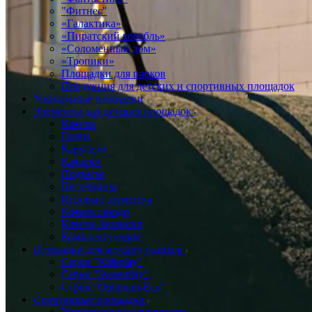
"Фитнес"
«Галактика»
«Пиратский корабль»
«Соломенный дом»
«Тропики»
Площадки для парков
Продукция для детских и спортивных площадок
Уникальные площадки
Элементы для детских площадок
Качели
Горки
Карусели
Качалки
Подвесы
Песочницы
Игровые элементы
Качели гнездо
Качели-балансир
Комплектующие
Площадки для детских садиков
Серия "Kidsplay"
Серия "Sweetplay"
Серия "Оptimum-Еco"
Спортивные площадки
Универсальные площадки