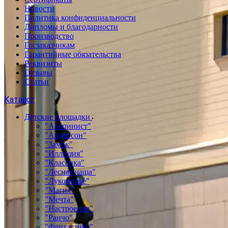
Новости
Политика конфиденциальности
Дипломы и благодарности
Производство
Госзаказчикам
Гарантийные обязательства
Реквизиты
Отзывы
Статьи
Каталог
Детские площадки
"Альпинист"
"Андерсон"
"Замок"
"Иллюзия"
"Классика"
"Лесная чаща"
"Лукоморье"
"Магия"
"Мечта"
"Настроение"
"Ранчо"
"Фантастика"