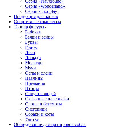
Серия «Playground»
Серия «Wonderland»
Серия «Эко-play»
Продукция для парков
Спортивные комплексы
Топиар фигуры
Бабочки
Белки и зайцы
Буквы
Грибы
Лоси
Лошади
Медведи
Мячи
Ослы и олени
Павлины
Предметы
Птицы
Силуэты людей
Сказочные персонажи
Слоны и бегемоты
Снеговики
Собаки и коты
Улитки
Оборудование для тренировок собак