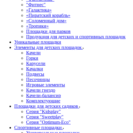
"Фитнес"
«Галактика»
«Пиратский корабль»
«Соломенный дом»
«Тропики»
Площадки для парков
Продукция для детских и спортивных площадок
Уникальные площадки
Элементы для детских площадок
Качели
Горки
Карусели
Качалки
Подвесы
Песочницы
Игровые элементы
Качели гнездо
Качели-балансир
Комплектующие
Площадки для детских садиков
Серия "Kidsplay"
Серия "Sweetplay"
Серия "Оptimum-Еco"
Спортивные площадки
Универсальные площадки