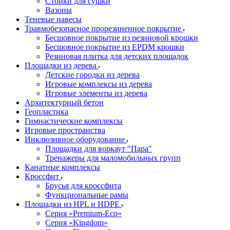
Стойки для сушки
Вазоны
Теневые навесы
Травмобезопасное прорезиненное покрытие
Бесшовное покрытие из резиновой крошки
Бесшовное покрытие из EPDM крошки
Резиновая плитка для детских площадок
Площадки из дерева
Детские городки из дерева
Игровые комплексы из дерева
Игровые элементы из дерева
Архитектурный бетон
Геопластика
Гимнастические комплексы
Игровые пространства
Инклюзивное оборудование
Площадки для воркаут "Пара"
Тренажеры для маломобильных групп
Канатные комплексы
Кроссфит
Брусья для кроссфита
Функциональные рамы
Площадки из HPL и HDPE
Серия «Premium-Eco»
Серия «Kingdom»