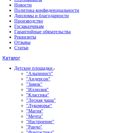
Новости
Политика конфиденциальности
Дипломы и благодарности
Производство
Госзаказчикам
Гарантийные обязательства
Реквизиты
Отзывы
Статьи
Каталог
Детские площадки
"Альпинист"
"Андерсон"
"Замок"
"Иллюзия"
"Классика"
"Лесная чаща"
"Лукоморье"
"Магия"
"Мечта"
"Настроение"
"Ранчо"
"Фантастика"