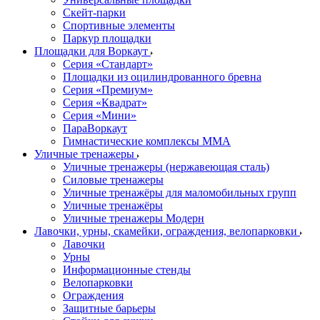
Скейт-парки
Спортивные элементы
Паркур площадки
Площадки для Воркаут
Серия «Стандарт»
Площадки из оцилиндрованного бревна
Серия «Премиум»
Серия «Квадрат»
Серия «Мини»
ПараВоркаут
Гимнастические комплексы ММА
Уличные тренажеры
Уличные тренажеры (нержавеющая сталь)
Силовые тренажеры
Уличные тренажёры для маломобильных групп
Уличные тренажёры
Уличные тренажеры Модерн
Лавочки, урны, скамейки, ограждения, велопарковки
Лавочки
Урны
Информационные стенды
Велопарковки
Ограждения
Защитные барьеры