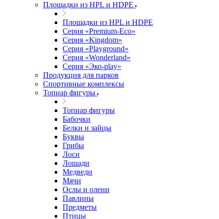
Площадки из HPL и HDPE
Площадки из HPL и HDPE
Серия «Premium-Eco»
Серия «Kingdom»
Серия «Playground»
Серия «Wonderland»
Серия «Эко-play»
Продукция для парков
Спортивные комплексы
Топиар фигуры
Топиар фигуры
Бабочки
Белки и зайцы
Буквы
Грибы
Лоси
Лошади
Медведи
Мячи
Ослы и олени
Павлины
Предметы
Птицы