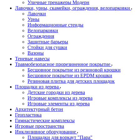
Уличные тренажеры Модерн
Лавочки, урны, скамейки, ограждения, велопарковки
Лавочки
Урны
Информационные стенды
Велопарковки
Ограждения
Защитные барьеры
Стойки для сушки
Вазоны
Теневые навесы
Травмобезопасное прорезиненное покрытие
Бесшовное покрытие из резиновой крошки
Бесшовное покрытие из EPDM крошки
Резиновая плитка для детских площадок
Площадки из дерева
Детские городки из дерева
Игровые комплексы из дерева
Игровые элементы из дерева
Архитектурный бетон
Геопластика
Гимнастические комплексы
Игровые пространства
Инклюзивное оборудование
Площадки для воркаут "Пара"