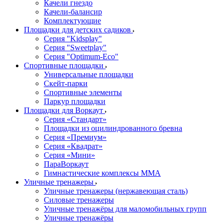
Качели гнездо
Качели-балансир
Комплектующие
Площадки для детских садиков
Серия "Kidsplay"
Серия "Sweetplay"
Серия "Оptimum-Еco"
Спортивные площадки
Универсальные площадки
Скейт-парки
Спортивные элементы
Паркур площадки
Площадки для Воркаут
Серия «Стандарт»
Площадки из оцилиндрованного бревна
Серия «Премиум»
Серия «Квадрат»
Серия «Мини»
ПараВоркаут
Гимнастические комплексы ММА
Уличные тренажеры
Уличные тренажеры (нержавеющая сталь)
Силовые тренажеры
Уличные тренажёры для маломобильных групп
Уличные тренажёры