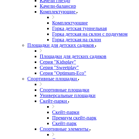
Качели гнездо
Качели-балансир
Комплектующие
Комплектующие
Горка детская туннельная
Горка детская на склон с подиумом
Горка детская на склон
Площадки для детских садиков
Площадки для детских садиков
Серия "Kidsplay"
Серия "Sweetplay"
Серия "Оptimum-Еco"
Спортивные площадки
Спортивные площадки
Универсальные площадки
Скейт-парки
Скейт-парки
Премиум скейт-парк
Скейт-парк
Спортивные элементы