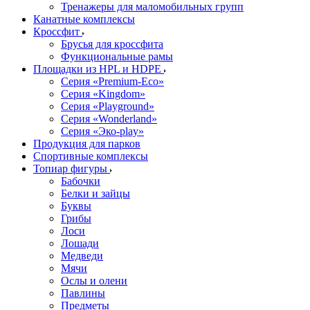
Тренажеры для маломобильных групп
Канатные комплексы
Кроссфит
Брусья для кроссфита
Функциональные рамы
Площадки из HPL и HDPE
Серия «Premium-Eco»
Серия «Kingdom»
Серия «Playground»
Серия «Wonderland»
Серия «Эко-play»
Продукция для парков
Спортивные комплексы
Топиар фигуры
Бабочки
Белки и зайцы
Буквы
Грибы
Лоси
Лошади
Медведи
Мячи
Ослы и олени
Павлины
Предметы