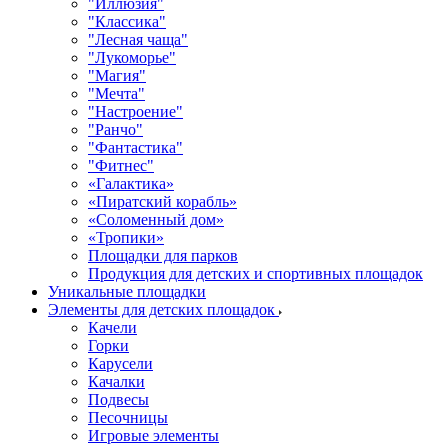
"Иллюзия"
"Классика"
"Лесная чаща"
"Лукоморье"
"Магия"
"Мечта"
"Настроение"
"Ранчо"
"Фантастика"
"Фитнес"
«Галактика»
«Пиратский корабль»
«Соломенный дом»
«Тропики»
Площадки для парков
Продукция для детских и спортивных площадок
Уникальные площадки
Элементы для детских площадок
Качели
Горки
Карусели
Качалки
Подвесы
Песочницы
Игровые элементы