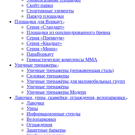
Скейт-парки
Спортивные элементы
Паркур площадки
Площадки для Воркаут
Серия «Стандарт»
Площадки из оцилиндрованного бревна
Серия «Премиум»
Серия «Квадрат»
Серия «Мини»
ПараВоркаут
Гимнастические комплексы ММА
Уличные тренажеры
Уличные тренажеры (нержавеющая сталь)
Силовые тренажеры
Уличные тренажёры для маломобильных групп
Уличные тренажёры
Уличные тренажеры Модерн
Лавочки, урны, скамейки, ограждения, велопарковки
Лавочки
Урны
Информационные стенды
Велопарковки
Ограждения
Защитные барьеры