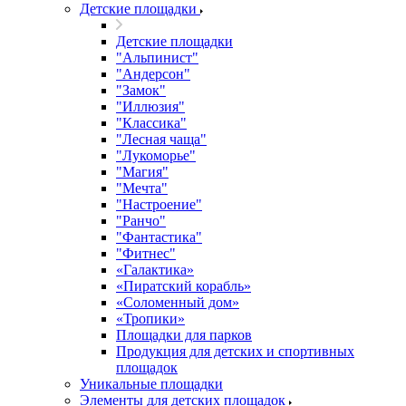
Детские площадки
Детские площадки
"Альпинист"
"Андерсон"
"Замок"
"Иллюзия"
"Классика"
"Лесная чаща"
"Лукоморье"
"Магия"
"Мечта"
"Настроение"
"Ранчо"
"Фантастика"
"Фитнес"
«Галактика»
«Пиратский корабль»
«Соломенный дом»
«Тропики»
Площадки для парков
Продукция для детских и спортивных
площадок
Уникальные площадки
Элементы для детских площадок