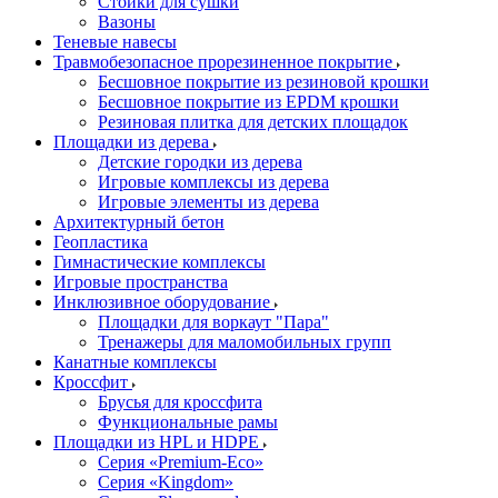
Стойки для сушки
Вазоны
Теневые навесы
Травмобезопасное прорезиненное покрытие
Бесшовное покрытие из резиновой крошки
Бесшовное покрытие из EPDM крошки
Резиновая плитка для детских площадок
Площадки из дерева
Детские городки из дерева
Игровые комплексы из дерева
Игровые элементы из дерева
Архитектурный бетон
Геопластика
Гимнастические комплексы
Игровые пространства
Инклюзивное оборудование
Площадки для воркаут "Пара"
Тренажеры для маломобильных групп
Канатные комплексы
Кроссфит
Брусья для кроссфита
Функциональные рамы
Площадки из HPL и HDPE
Серия «Premium-Eco»
Серия «Kingdom»