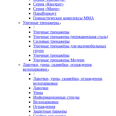
Серия «Квадрат»
Серия «Мини»
ПараВоркаут
Гимнастические комплексы ММА
Уличные тренажеры
Уличные тренажеры
Уличные тренажеры (нержавеющая сталь)
Силовые тренажеры
Уличные тренажёры для маломобильных
групп
Уличные тренажёры
Уличные тренажеры Модерн
Лавочки, урны, скамейки, ограждения,
велопарковки
Лавочки, урны, скамейки, ограждения,
велопарковки
Лавочки
Урны
Информационные стенды
Велопарковки
Ограждения
Защитные барьеры
Стойки для сушки