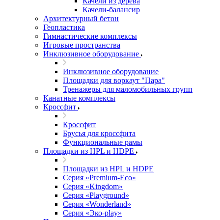
Качели из дерева
Качели-балансир
Архитектурный бетон
Геопластика
Гимнастические комплексы
Игровые пространства
Инклюзивное оборудование
Инклюзивное оборудование
Площадки для воркаут "Пара"
Тренажеры для маломобильных групп
Канатные комплексы
Кроссфит
Кроссфит
Брусья для кроссфита
Функциональные рамы
Площадки из HPL и HDPE
Площадки из HPL и HDPE
Серия «Premium-Eco»
Серия «Kingdom»
Серия «Playground»
Серия «Wonderland»
Серия «Эко-play»