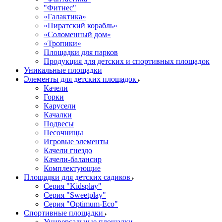
"Фитнес"
«Галактика»
«Пиратский корабль»
«Соломенный дом»
«Тропики»
Площадки для парков
Продукция для детских и спортивных площадок
Уникальные площадки
Элементы для детских площадок
Качели
Горки
Карусели
Качалки
Подвесы
Песочницы
Игровые элементы
Качели гнездо
Качели-балансир
Комплектующие
Площадки для детских садиков
Серия "Kidsplay"
Серия "Sweetplay"
Серия "Оptimum-Еco"
Спортивные площадки
Универсальные площадки