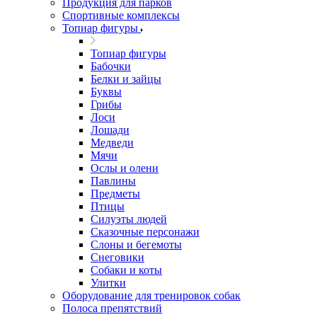
Продукция для парков
Спортивные комплексы
Топиар фигуры
Топиар фигуры
Бабочки
Белки и зайцы
Буквы
Грибы
Лоси
Лошади
Медведи
Мячи
Ослы и олени
Павлины
Предметы
Птицы
Силуэты людей
Сказочные персонажи
Слоны и бегемоты
Снеговики
Собаки и коты
Улитки
Оборудование для тренировок собак
Полоса препятствий