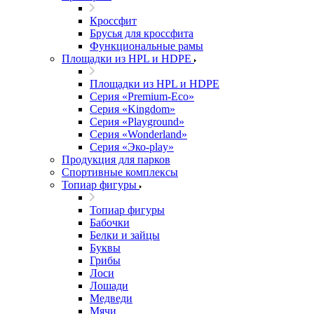
Кроссфит
Брусья для кроссфита
Функциональные рамы
Площадки из HPL и HDPE
Площадки из HPL и HDPE
Серия «Premium-Eco»
Серия «Kingdom»
Серия «Playground»
Серия «Wonderland»
Серия «Эко-play»
Продукция для парков
Спортивные комплексы
Топиар фигуры
Топиар фигуры
Бабочки
Белки и зайцы
Буквы
Грибы
Лоси
Лошади
Медведи
Мячи