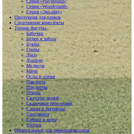
Серия «Playground»
Серия «Wonderland»
Серия «Эко-play»
Продукция для парков
Спортивные комплексы
Топиар фигуры
Бабочки
Белки и зайцы
Буквы
Грибы
Лоси
Лошади
Медведи
Мячи
Ослы и олени
Павлины
Предметы
Птицы
Силуэты людей
Сказочные персонажи
Слоны и бегемоты
Снеговики
Собаки и коты
Улитки
Оборудование для тренировок собак