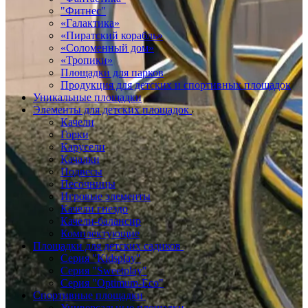
"Фитнес"
«Галактика»
«Пиратский корабль»
«Соломенный дом»
«Тропики»
Площадки для парков
Продукция для детских и спортивных площадок
Уникальные площадки
Элементы для детских площадок
Качели
Горки
Карусели
Качалки
Подвесы
Песочницы
Игровые элементы
Качели гнездо
Качели-балансир
Комплектующие
Площадки для детских садиков
Серия "Kidsplay"
Серия "Sweetplay"
Серия "Оptimum-Еco"
Спортивные площадки
Универсальные площадки