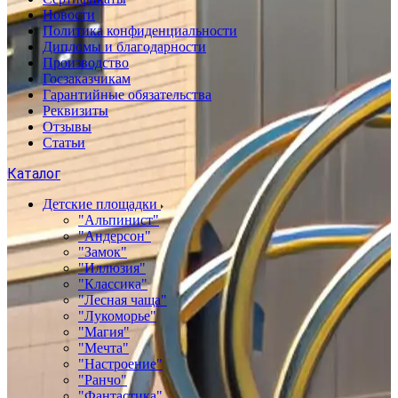
Новости
Политика конфиденциальности
Дипломы и благодарности
Производство
Госзаказчикам
Гарантийные обязательства
Реквизиты
Отзывы
Статьи
Каталог
Детские площадки
"Альпинист"
"Андерсон"
"Замок"
"Иллюзия"
"Классика"
"Лесная чаща"
"Лукоморье"
"Магия"
"Мечта"
"Настроение"
"Ранчо"
"Фантастика"