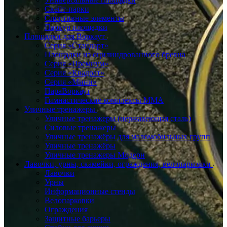
Скейт-парки
Спортивные элементы
Паркур площадки
Площадки для Воркаут
Серия «Стандарт»
Площадки из оцилиндрованного бревна
Серия «Премиум»
Серия «Квадрат»
Серия «Мини»
ПараВоркаут
Гимнастические комплексы ММА
Уличные тренажеры
Уличные тренажеры (нержавеющая сталь)
Силовые тренажеры
Уличные тренажёры для маломобильных групп
Уличные тренажёры
Уличные тренажеры Модерн
Лавочки, урны, скамейки, ограждения, велопарковки
Лавочки
Урны
Информационные стенды
Велопарковки
Ограждения
Защитные барьеры