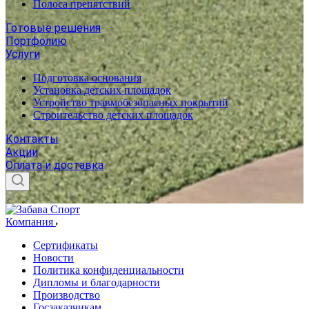
Полоса препятствий
Готовые решения
Портфолию
Услуги
Подготовка основания
Установка детских площадок
Устройство травмобезопасных покрытий
Строительство детских площадок
Контакты
Акции
Оплата и доставка
Компания
Сертификаты
Новости
Политика конфиденциальности
Дипломы и благодарности
Производство
Госзаказчикам