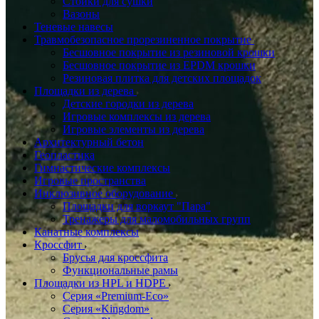
Стойки для сушки
Вазоны
Теневые навесы
Травмобезопасное прорезиненное покрытие
Бесшовное покрытие из резиновой крошки
Бесшовное покрытие из EPDM крошки
Резиновая плитка для детских площадок
Площадки из дерева
Детские городки из дерева
Игровые комплексы из дерева
Игровые элементы из дерева
Архитектурный бетон
Геопластика
Гимнастические комплексы
Игровые пространства
Инклюзивное оборудование
Площадки для воркаут "Пара"
Тренажеры для маломобильных групп
Канатные комплексы
Кроссфит
Брусья для кроссфита
Функциональные рамы
Площадки из HPL и HDPE
Серия «Premium-Eco»
Серия «Kingdom»