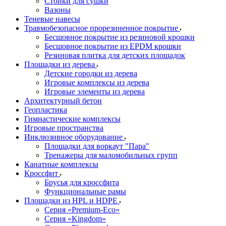
Стойки для сушки
Вазоны
Теневые навесы
Травмобезопасное прорезиненное покрытие
Бесшовное покрытие из резиновой крошки
Бесшовное покрытие из EPDM крошки
Резиновая плитка для детских площадок
Площадки из дерева
Детские городки из дерева
Игровые комплексы из дерева
Игровые элементы из дерева
Архитектурный бетон
Геопластика
Гимнастические комплексы
Игровые пространства
Инклюзивное оборудование
Площадки для воркаут "Пара"
Тренажеры для маломобильных групп
Канатные комплексы
Кроссфит
Брусья для кроссфита
Функциональные рамы
Площадки из HPL и HDPE
Серия «Premium-Eco»
Серия «Kingdom»