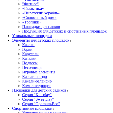
"Фитнес"
«Галактика»
«Пиратский корабль»
«Соломенный дом»
«Тропики»
Площадки для парков
Продукция для детских и спортивных площадок
Уникальные площадки
Элементы для детских площадок
Качели
Горки
Карусели
Качалки
Подвесы
Песочницы
Игровые элементы
Качели гнездо
Качели-балансир
Комплектующие
Площадки для детских садиков
Серия "Kidsplay"
Серия "Sweetplay"
Серия "Оptimum-Еco"
Спортивные площадки
Универсальные площадки