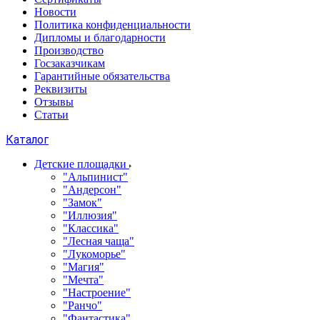
Новости
Политика конфиденциальности
Дипломы и благодарности
Производство
Госзаказчикам
Гарантийные обязательства
Реквизиты
Отзывы
Статьи
Каталог
Детские площадки
"Альпинист"
"Андерсон"
"Замок"
"Иллюзия"
"Классика"
"Лесная чаща"
"Лукоморье"
"Магия"
"Мечта"
"Настроение"
"Ранчо"
"Фантастика"