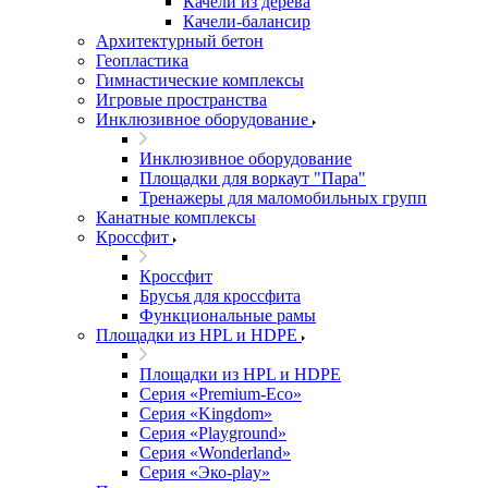
Качели из дерева
Качели-балансир
Архитектурный бетон
Геопластика
Гимнастические комплексы
Игровые пространства
Инклюзивное оборудование
Инклюзивное оборудование
Площадки для воркаут "Пара"
Тренажеры для маломобильных групп
Канатные комплексы
Кроссфит
Кроссфит
Брусья для кроссфита
Функциональные рамы
Площадки из HPL и HDPE
Площадки из HPL и HDPE
Серия «Premium-Eco»
Серия «Kingdom»
Серия «Playground»
Серия «Wonderland»
Серия «Эко-play»