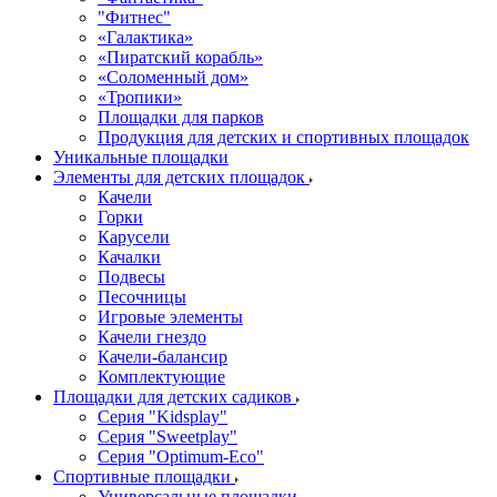
"Фитнес"
«Галактика»
«Пиратский корабль»
«Соломенный дом»
«Тропики»
Площадки для парков
Продукция для детских и спортивных площадок
Уникальные площадки
Элементы для детских площадок
Качели
Горки
Карусели
Качалки
Подвесы
Песочницы
Игровые элементы
Качели гнездо
Качели-балансир
Комплектующие
Площадки для детских садиков
Серия "Kidsplay"
Серия "Sweetplay"
Серия "Оptimum-Еco"
Спортивные площадки
Универсальные площадки