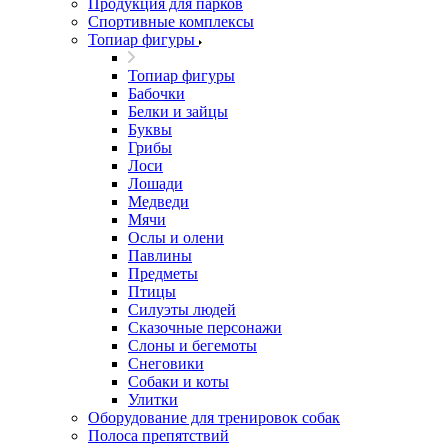
Продукция для парков
Спортивные комплексы
Топиар фигуры
Топиар фигуры
Бабочки
Белки и зайцы
Буквы
Грибы
Лоси
Лошади
Медведи
Мячи
Ослы и олени
Павлины
Предметы
Птицы
Силуэты людей
Сказочные персонажи
Слоны и бегемоты
Снеговики
Собаки и коты
Улитки
Оборудование для тренировок собак
Полоса препятствий