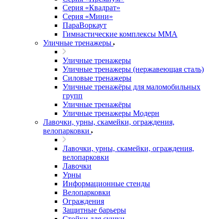
Серия «Квадрат»
Серия «Мини»
ПараВоркаут
Гимнастические комплексы ММА
Уличные тренажеры
Уличные тренажеры
Уличные тренажеры (нержавеющая сталь)
Силовые тренажеры
Уличные тренажёры для маломобильных
групп
Уличные тренажёры
Уличные тренажеры Модерн
Лавочки, урны, скамейки, ограждения,
велопарковки
Лавочки, урны, скамейки, ограждения,
велопарковки
Лавочки
Урны
Информационные стенды
Велопарковки
Ограждения
Защитные барьеры
Стойки для сушки