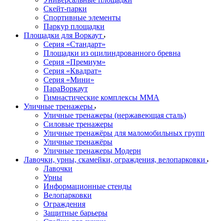
Скейт-парки
Спортивные элементы
Паркур площадки
Площадки для Воркаут
Серия «Стандарт»
Площадки из оцилиндрованного бревна
Серия «Премиум»
Серия «Квадрат»
Серия «Мини»
ПараВоркаут
Гимнастические комплексы ММА
Уличные тренажеры
Уличные тренажеры (нержавеющая сталь)
Силовые тренажеры
Уличные тренажёры для маломобильных групп
Уличные тренажёры
Уличные тренажеры Модерн
Лавочки, урны, скамейки, ограждения, велопарковки
Лавочки
Урны
Информационные стенды
Велопарковки
Ограждения
Защитные барьеры