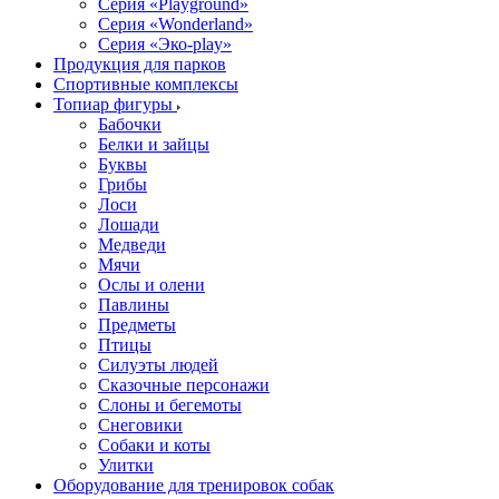
Серия «Playground»
Серия «Wonderland»
Серия «Эко-play»
Продукция для парков
Спортивные комплексы
Топиар фигуры
Бабочки
Белки и зайцы
Буквы
Грибы
Лоси
Лошади
Медведи
Мячи
Ослы и олени
Павлины
Предметы
Птицы
Силуэты людей
Сказочные персонажи
Слоны и бегемоты
Снеговики
Собаки и коты
Улитки
Оборудование для тренировок собак