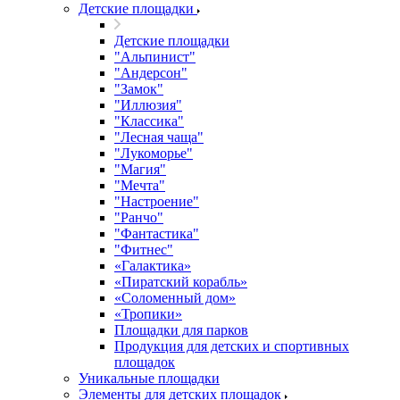
Детские площадки
Детские площадки
"Альпинист"
"Андерсон"
"Замок"
"Иллюзия"
"Классика"
"Лесная чаща"
"Лукоморье"
"Магия"
"Мечта"
"Настроение"
"Ранчо"
"Фантастика"
"Фитнес"
«Галактика»
«Пиратский корабль»
«Соломенный дом»
«Тропики»
Площадки для парков
Продукция для детских и спортивных
площадок
Уникальные площадки
Элементы для детских площадок