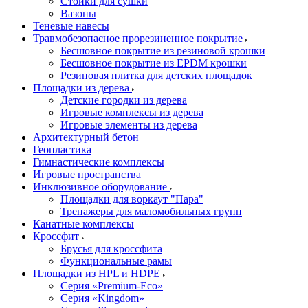
Стойки для сушки
Вазоны
Теневые навесы
Травмобезопасное прорезиненное покрытие
Бесшовное покрытие из резиновой крошки
Бесшовное покрытие из EPDM крошки
Резиновая плитка для детских площадок
Площадки из дерева
Детские городки из дерева
Игровые комплексы из дерева
Игровые элементы из дерева
Архитектурный бетон
Геопластика
Гимнастические комплексы
Игровые пространства
Инклюзивное оборудование
Площадки для воркаут "Пара"
Тренажеры для маломобильных групп
Канатные комплексы
Кроссфит
Брусья для кроссфита
Функциональные рамы
Площадки из HPL и HDPE
Серия «Premium-Eco»
Серия «Kingdom»