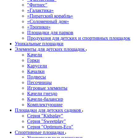
"Фитнес"
«Галактика»
«Пиратский корабль»
«Соломенный дом»
«Тропики»
Площадки для парков
Продукция для детских и спортивных площадок
Уникальные площадки
Элементы для детских площадок
Качели
Горки
Карусели
Качалки
Подвесы
Песочницы
Игровые элементы
Качели гнездо
Качели-балансир
Комплектующие
Площадки для детских садиков
Серия "Kidsplay"
Серия "Sweetplay"
Серия "Оptimum-Еco"
Спортивные площадки
Универсальные площадки