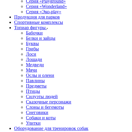
Серия «Playground»
Серия «Wonderland»
Серия «Эко-play»
Продукция для парков
Спортивные комплексы
Топиар фигуры
Бабочки
Белки и зайцы
Буквы
Грибы
Лоси
Лошади
Медведи
Мячи
Ослы и олени
Павлины
Предметы
Птицы
Силуэты людей
Сказочные персонажи
Слоны и бегемоты
Снеговики
Собаки и коты
Улитки
Оборудование для тренировок собак