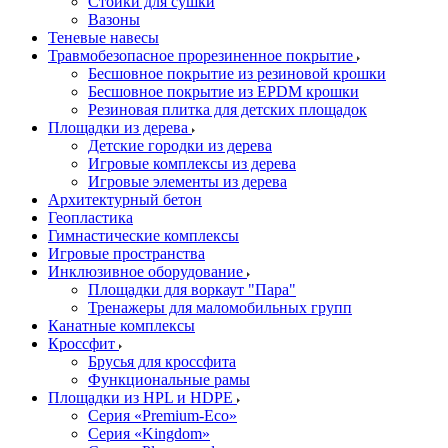
Стойки для сушки
Вазоны
Теневые навесы
Травмобезопасное прорезиненное покрытие
Бесшовное покрытие из резиновой крошки
Бесшовное покрытие из EPDM крошки
Резиновая плитка для детских площадок
Площадки из дерева
Детские городки из дерева
Игровые комплексы из дерева
Игровые элементы из дерева
Архитектурный бетон
Геопластика
Гимнастические комплексы
Игровые пространства
Инклюзивное оборудование
Площадки для воркаут "Пара"
Тренажеры для маломобильных групп
Канатные комплексы
Кроссфит
Брусья для кроссфита
Функциональные рамы
Площадки из HPL и HDPE
Серия «Premium-Eco»
Серия «Kingdom»