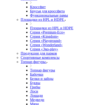
Кроссфит
Брусья для кроссфита
Функциональные рамы
Площадки из HPL и HDPE
Площадки из HPL и HDPE
Серия «Premium-Eco»
Серия «Kingdom»
Серия «Playground»
Серия «Wonderland»
Серия «Эко-play»
Продукция для парков
Спортивные комплексы
Топиар фигуры
Топиар фигуры
Бабочки
Белки и зайцы
Буквы
Грибы
Лоси
Лошади
Медведи
Мячи