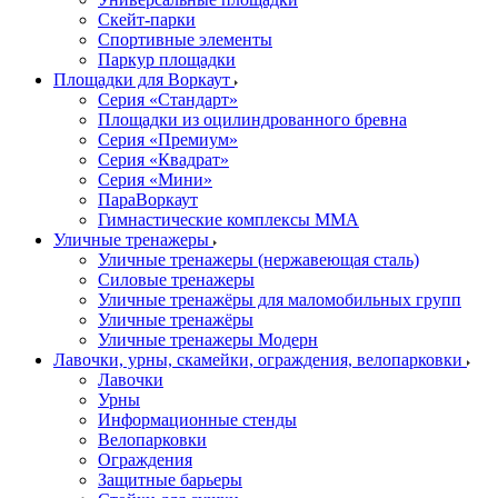
Скейт-парки
Спортивные элементы
Паркур площадки
Площадки для Воркаут
Серия «Стандарт»
Площадки из оцилиндрованного бревна
Серия «Премиум»
Серия «Квадрат»
Серия «Мини»
ПараВоркаут
Гимнастические комплексы ММА
Уличные тренажеры
Уличные тренажеры (нержавеющая сталь)
Силовые тренажеры
Уличные тренажёры для маломобильных групп
Уличные тренажёры
Уличные тренажеры Модерн
Лавочки, урны, скамейки, ограждения, велопарковки
Лавочки
Урны
Информационные стенды
Велопарковки
Ограждения
Защитные барьеры