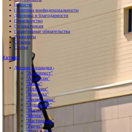
Новости
Политика конфиденциальности
Дипломы и благодарности
Производство
Госзаказчикам
Гарантийные обязательства
Реквизиты
Отзывы
Статьи
Каталог
Детские площадки
"Альпинист"
"Андерсон"
"Замок"
"Иллюзия"
"Классика"
"Лесная чаща"
"Лукоморье"
"Магия"
"Мечта"
"Настроение"
"Ранчо"
"Фантастика"