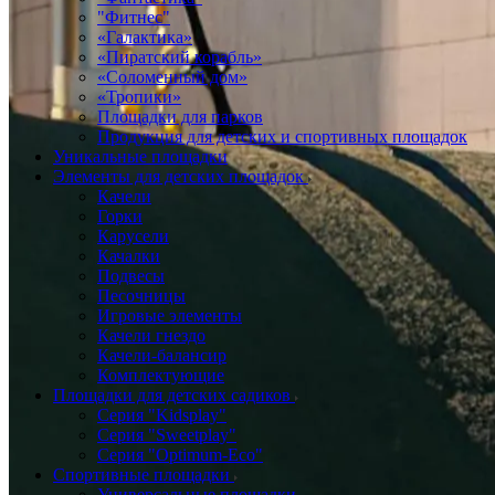
"Фитнес"
«Галактика»
«Пиратский корабль»
«Соломенный дом»
«Тропики»
Площадки для парков
Продукция для детских и спортивных площадок
Уникальные площадки
Элементы для детских площадок
Качели
Горки
Карусели
Качалки
Подвесы
Песочницы
Игровые элементы
Качели гнездо
Качели-балансир
Комплектующие
Площадки для детских садиков
Серия "Kidsplay"
Серия "Sweetplay"
Серия "Оptimum-Еco"
Спортивные площадки
Универсальные площадки