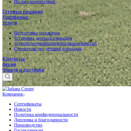
Полоса препятствий
Готовые решения
Портфолию
Услуги
Подготовка основания
Установка детских площадок
Устройство травмобезопасных покрытий
Строительство детских площадок
Контакты
Акции
Оплата и доставка
Компания
Сертификаты
Новости
Политика конфиденциальности
Дипломы и благодарности
Производство
Госзаказчикам