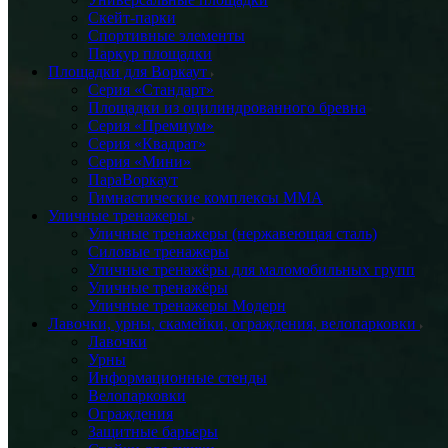
Скейт-парки
Спортивные элементы
Паркур площадки
Площадки для Воркаут
Серия «Стандарт»
Площадки из оцилиндрованного бревна
Серия «Премиум»
Серия «Квадрат»
Серия «Мини»
ПараВоркаут
Гимнастические комплексы ММА
Уличные тренажеры
Уличные тренажеры (нержавеющая сталь)
Силовые тренажеры
Уличные тренажёры для маломобильных групп
Уличные тренажёры
Уличные тренажеры Модерн
Лавочки, урны, скамейки, ограждения, велопарковки
Лавочки
Урны
Информационные стенды
Велопарковки
Ограждения
Защитные барьеры