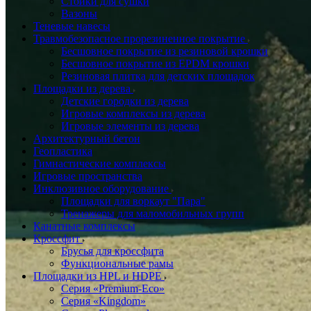
Стойки для сушки
Вазоны
Теневые навесы
Травмобезопасное прорезиненное покрытие
Бесшовное покрытие из резиновой крошки
Бесшовное покрытие из EPDM крошки
Резиновая плитка для детских площадок
Площадки из дерева
Детские городки из дерева
Игровые комплексы из дерева
Игровые элементы из дерева
Архитектурный бетон
Геопластика
Гимнастические комплексы
Игровые пространства
Инклюзивное оборудование
Площадки для воркаут "Пара"
Тренажеры для маломобильных групп
Канатные комплексы
Кроссфит
Брусья для кроссфита
Функциональные рамы
Площадки из HPL и HDPE
Серия «Premium-Eco»
Серия «Kingdom»