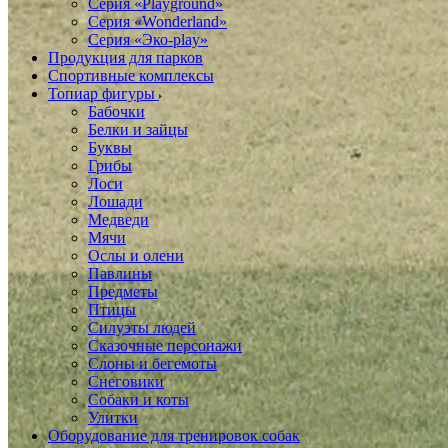
Серия «Playground»
Серия «Wonderland»
Серия «Эко-play»
Продукция для парков
Спортивные комплексы
Топиар фигуры
Бабочки
Белки и зайцы
Буквы
Грибы
Лоси
Лошади
Медведи
Мячи
Ослы и олени
Павлины
Предметы
Птицы
Силуэты людей
Сказочные персонажи
Слоны и бегемоты
Снеговики
Собаки и коты
Улитки
Оборудование для тренировок собак