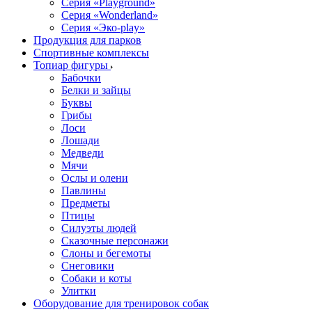
Серия «Playground»
Серия «Wonderland»
Серия «Эко-play»
Продукция для парков
Спортивные комплексы
Топиар фигуры
Бабочки
Белки и зайцы
Буквы
Грибы
Лоси
Лошади
Медведи
Мячи
Ослы и олени
Павлины
Предметы
Птицы
Силуэты людей
Сказочные персонажи
Слоны и бегемоты
Снеговики
Собаки и коты
Улитки
Оборудование для тренировок собак