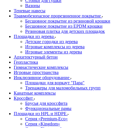
Стойки для сушки
Вазоны
Теневые навесы
Травмобезопасное прорезиненное покрытие
Бесшовное покрытие из резиновой крошки
Бесшовное покрытие из EPDM крошки
Резиновая плитка для детских площадок
Площадки из дерева
Детские городки из дерева
Игровые комплексы из дерева
Игровые элементы из дерева
Архитектурный бетон
Геопластика
Гимнастические комплексы
Игровые пространства
Инклюзивное оборудование
Площадки для воркаут "Пара"
Тренажеры для маломобильных групп
Канатные комплексы
Кроссфит
Брусья для кроссфита
Функциональные рамы
Площадки из HPL и HDPE
Серия «Premium-Eco»
Серия «Kingdom»