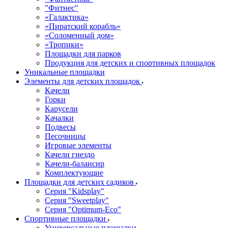
"Фитнес"
«Галактика»
«Пиратский корабль»
«Соломенный дом»
«Тропики»
Площадки для парков
Продукция для детских и спортивных площадок
Уникальные площадки
Элементы для детских площадок
Качели
Горки
Карусели
Качалки
Подвесы
Песочницы
Игровые элементы
Качели гнездо
Качели-балансир
Комплектующие
Площадки для детских садиков
Серия "Kidsplay"
Серия "Sweetplay"
Серия "Оptimum-Еco"
Спортивные площадки
Универсальные площадки