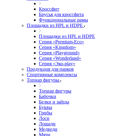
Кроссфит
Брусья для кроссфита
Функциональные рамы
Площадки из HPL и HDPE
Площадки из HPL и HDPE
Серия «Premium-Eco»
Серия «Kingdom»
Серия «Playground»
Серия «Wonderland»
Серия «Эко-play»
Продукция для парков
Спортивные комплексы
Топиар фигуры
Топиар фигуры
Бабочки
Белки и зайцы
Буквы
Грибы
Лоси
Лошади
Медведи
Мячи