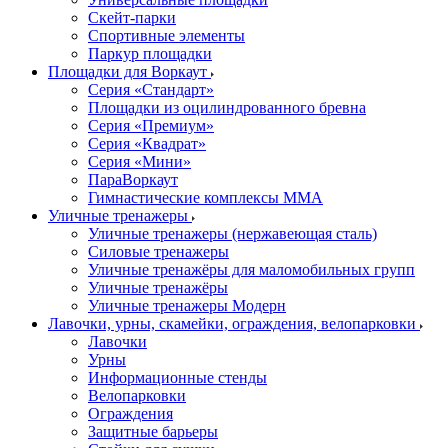
Скейт-парки
Спортивные элементы
Паркур площадки
Площадки для Воркаут
Серия «Стандарт»
Площадки из оцилиндрованного бревна
Серия «Премиум»
Серия «Квадрат»
Серия «Мини»
ПараВоркаут
Гимнастические комплексы ММА
Уличные тренажеры
Уличные тренажеры (нержавеющая сталь)
Силовые тренажеры
Уличные тренажёры для маломобильных групп
Уличные тренажёры
Уличные тренажеры Модерн
Лавочки, урны, скамейки, ограждения, велопарковки
Лавочки
Урны
Информационные стенды
Велопарковки
Ограждения
Защитные барьеры