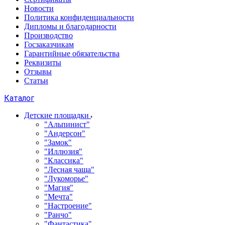
Новости
Политика конфиденциальности
Дипломы и благодарности
Производство
Госзаказчикам
Гарантийные обязательства
Реквизиты
Отзывы
Статьи
Каталог
Детские площадки
"Альпинист"
"Андерсон"
"Замок"
"Иллюзия"
"Классика"
"Лесная чаща"
"Лукоморье"
"Магия"
"Мечта"
"Настроение"
"Ранчо"
"Фантастика"