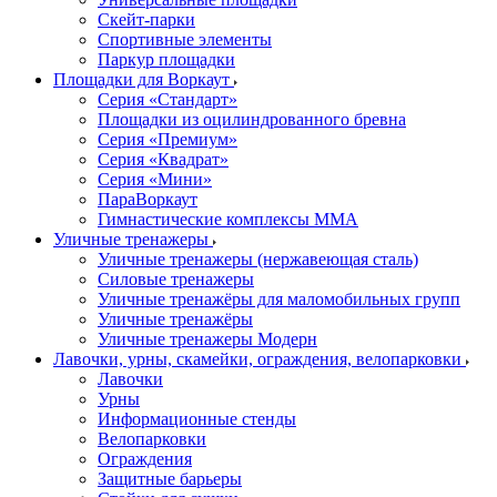
Скейт-парки
Спортивные элементы
Паркур площадки
Площадки для Воркаут
Серия «Стандарт»
Площадки из оцилиндрованного бревна
Серия «Премиум»
Серия «Квадрат»
Серия «Мини»
ПараВоркаут
Гимнастические комплексы ММА
Уличные тренажеры
Уличные тренажеры (нержавеющая сталь)
Силовые тренажеры
Уличные тренажёры для маломобильных групп
Уличные тренажёры
Уличные тренажеры Модерн
Лавочки, урны, скамейки, ограждения, велопарковки
Лавочки
Урны
Информационные стенды
Велопарковки
Ограждения
Защитные барьеры