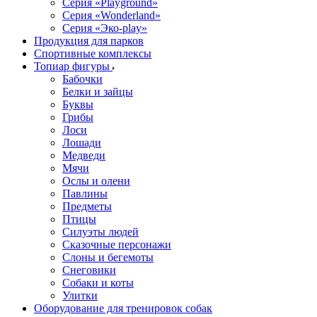
Серия «Playground»
Серия «Wonderland»
Серия «Эко-play»
Продукция для парков
Спортивные комплексы
Топиар фигуры
Бабочки
Белки и зайцы
Буквы
Грибы
Лоси
Лошади
Медведи
Мячи
Ослы и олени
Павлины
Предметы
Птицы
Силуэты людей
Сказочные персонажи
Слоны и бегемоты
Снеговики
Собаки и коты
Улитки
Оборудование для тренировок собак