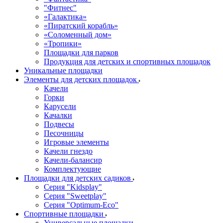
"Фитнес"
«Галактика»
«Пиратский корабль»
«Соломенный дом»
«Тропики»
Площадки для парков
Продукция для детских и спортивных площадок
Уникальные площадки
Элементы для детских площадок
Качели
Горки
Карусели
Качалки
Подвесы
Песочницы
Игровые элементы
Качели гнездо
Качели-балансир
Комплектующие
Площадки для детских садиков
Серия "Kidsplay"
Серия "Sweetplay"
Серия "Оptimum-Еco"
Спортивные площадки
Универсальные площадки