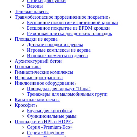
Стойки для сушки
Вазоны
Теневые навесы
Травмобезопасное прорезиненное покрытие
Бесшовное покрытие из резиновой крошки
Бесшовное покрытие из EPDM крошки
Резиновая плитка для детских площадок
Площадки из дерева
Детские городки из дерева
Игровые комплексы из дерева
Игровые элементы из дерева
Архитектурный бетон
Геопластика
Гимнастические комплексы
Игровые пространства
Инклюзивное оборудование
Площадки для воркаут "Пара"
Тренажеры для маломобильных групп
Канатные комплексы
Кроссфит
Брусья для кроссфита
Функциональные рамы
Площадки из HPL и HDPE
Серия «Premium-Eco»
Серия «Kingdom»