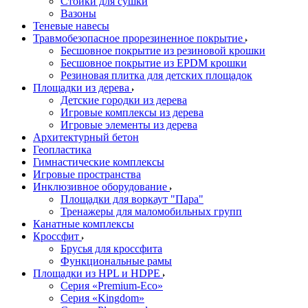
Стойки для сушки
Вазоны
Теневые навесы
Травмобезопасное прорезиненное покрытие
Бесшовное покрытие из резиновой крошки
Бесшовное покрытие из EPDM крошки
Резиновая плитка для детских площадок
Площадки из дерева
Детские городки из дерева
Игровые комплексы из дерева
Игровые элементы из дерева
Архитектурный бетон
Геопластика
Гимнастические комплексы
Игровые пространства
Инклюзивное оборудование
Площадки для воркаут "Пара"
Тренажеры для маломобильных групп
Канатные комплексы
Кроссфит
Брусья для кроссфита
Функциональные рамы
Площадки из HPL и HDPE
Серия «Premium-Eco»
Серия «Kingdom»