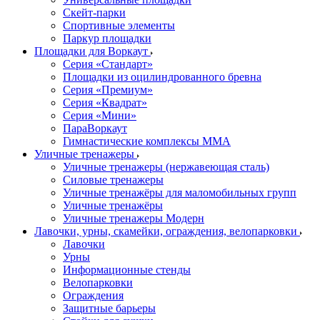
Скейт-парки
Спортивные элементы
Паркур площадки
Площадки для Воркаут
Серия «Стандарт»
Площадки из оцилиндрованного бревна
Серия «Премиум»
Серия «Квадрат»
Серия «Мини»
ПараВоркаут
Гимнастические комплексы ММА
Уличные тренажеры
Уличные тренажеры (нержавеющая сталь)
Силовые тренажеры
Уличные тренажёры для маломобильных групп
Уличные тренажёры
Уличные тренажеры Модерн
Лавочки, урны, скамейки, ограждения, велопарковки
Лавочки
Урны
Информационные стенды
Велопарковки
Ограждения
Защитные барьеры