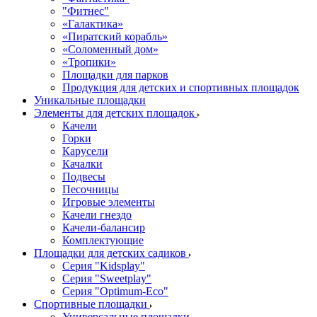
"Фитнес"
«Галактика»
«Пиратский корабль»
«Соломенный дом»
«Тропики»
Площадки для парков
Продукция для детских и спортивных площадок
Уникальные площадки
Элементы для детских площадок
Качели
Горки
Карусели
Качалки
Подвесы
Песочницы
Игровые элементы
Качели гнездо
Качели-балансир
Комплектующие
Площадки для детских садиков
Серия "Kidsplay"
Серия "Sweetplay"
Серия "Оptimum-Еco"
Спортивные площадки
Универсальные площадки