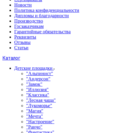
Новости
Политика конфиденциальности
Дипломы и благодарности
Производство
Госзаказчикам
Гарантийные обязательства
Реквизиты
Отзывы
Статьи
Каталог
Детские площадки
"Альпинист"
"Андерсон"
"Замок"
"Иллюзия"
"Классика"
"Лесная чаща"
"Лукоморье"
"Магия"
"Мечта"
"Настроение"
"Ранчо"
"Фантастика"