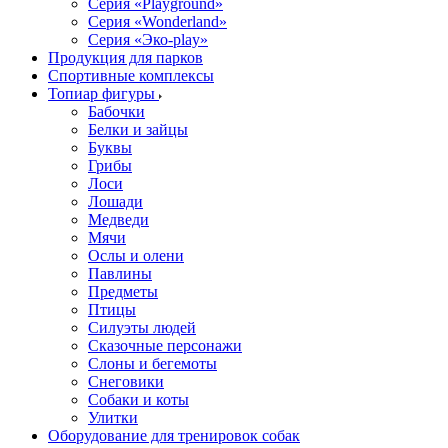
Серия «Playground»
Серия «Wonderland»
Серия «Эко-play»
Продукция для парков
Спортивные комплексы
Топиар фигуры
Бабочки
Белки и зайцы
Буквы
Грибы
Лоси
Лошади
Медведи
Мячи
Ослы и олени
Павлины
Предметы
Птицы
Силуэты людей
Сказочные персонажи
Слоны и бегемоты
Снеговики
Собаки и коты
Улитки
Оборудование для тренировок собак