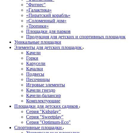
"Фитнес"
«Галактика»
«Пиратский корабль»
«Соломенный дом»
«Тропики»
Площадки для парков
Продукция для детских и спортивных площадок
Уникальные площадки
Элементы для детских площадок
Качели
Горки
Карусели
Качалки
Подвесы
Песочницы
Игровые элементы
Качели гнездо
Качели-балансир
Комплектующие
Площадки для детских садиков
Серия "Kidsplay"
Серия "Sweetplay"
Серия "Оptimum-Еco"
Спортивные площадки
Универсальные площадки