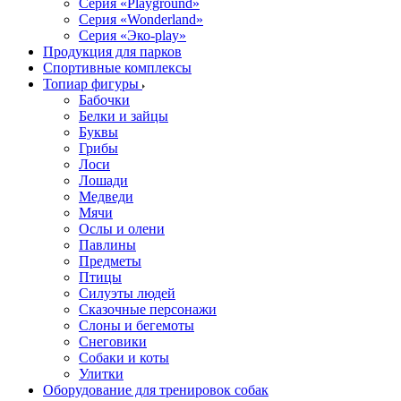
Серия «Playground»
Серия «Wonderland»
Серия «Эко-play»
Продукция для парков
Спортивные комплексы
Топиар фигуры
Бабочки
Белки и зайцы
Буквы
Грибы
Лоси
Лошади
Медведи
Мячи
Ослы и олени
Павлины
Предметы
Птицы
Силуэты людей
Сказочные персонажи
Слоны и бегемоты
Снеговики
Собаки и коты
Улитки
Оборудование для тренировок собак