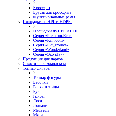
Кроссфит
Брусья для кроссфита
Функциональные рамы
Площадки из HPL и HDPE
Площадки из HPL и HDPE
Серия «Premium-Eco»
Серия «Kingdom»
Серия «Playground»
Серия «Wonderland»
Серия «Эко-play»
Продукция для парков
Спортивные комплексы
Топиар фигуры
Топиар фигуры
Бабочки
Белки и зайцы
Буквы
Грибы
Лоси
Лошади
Медведи
Мячи