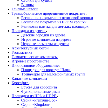
Стойки для сушки
Вазоны
Теневые навесы
Травмобезопасное прорезиненное покрытие
Бесшовное покрытие из резиновой крошки
Бесшовное покрытие из EPDM крошки
Резиновая плитка для детских площадок
Площадки из дерева
Детские городки из дерева
Игровые комплексы из дерева
Игровые элементы из дерева
Архитектурный бетон
Геопластика
Гимнастические комплексы
Игровые пространства
Инклюзивное оборудование
Площадки для воркаут "Пара"
Тренажеры для маломобильных групп
Канатные комплексы
Кроссфит
Брусья для кроссфита
Функциональные рамы
Площадки из HPL и HDPE
Серия «Premium-Eco»
Серия «Kingdom»