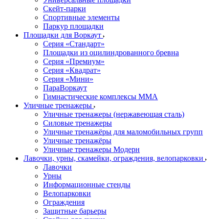
Скейт-парки
Спортивные элементы
Паркур площадки
Площадки для Воркаут
Серия «Стандарт»
Площадки из оцилиндрованного бревна
Серия «Премиум»
Серия «Квадрат»
Серия «Мини»
ПараВоркаут
Гимнастические комплексы ММА
Уличные тренажеры
Уличные тренажеры (нержавеющая сталь)
Силовые тренажеры
Уличные тренажёры для маломобильных групп
Уличные тренажёры
Уличные тренажеры Модерн
Лавочки, урны, скамейки, ограждения, велопарковки
Лавочки
Урны
Информационные стенды
Велопарковки
Ограждения
Защитные барьеры