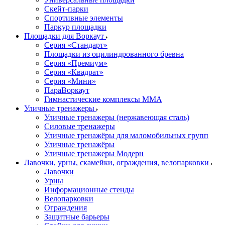
Скейт-парки
Спортивные элементы
Паркур площадки
Площадки для Воркаут
Серия «Стандарт»
Площадки из оцилиндрованного бревна
Серия «Премиум»
Серия «Квадрат»
Серия «Мини»
ПараВоркаут
Гимнастические комплексы ММА
Уличные тренажеры
Уличные тренажеры (нержавеющая сталь)
Силовые тренажеры
Уличные тренажёры для маломобильных групп
Уличные тренажёры
Уличные тренажеры Модерн
Лавочки, урны, скамейки, ограждения, велопарковки
Лавочки
Урны
Информационные стенды
Велопарковки
Ограждения
Защитные барьеры