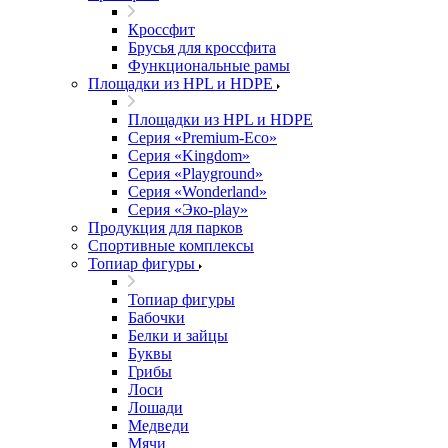
Кроссфит
Брусья для кроссфита
Функциональные рамы
Площадки из HPL и HDPE
Площадки из HPL и HDPE
Серия «Premium-Eco»
Серия «Kingdom»
Серия «Playground»
Серия «Wonderland»
Серия «Эко-play»
Продукция для парков
Спортивные комплексы
Топиар фигуры
Топиар фигуры
Бабочки
Белки и зайцы
Буквы
Грибы
Лоси
Лошади
Медведи
Мячи