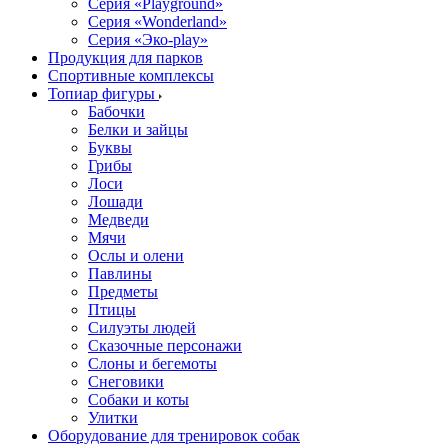
Серия «Playground»
Серия «Wonderland»
Серия «Эко-play»
Продукция для парков
Спортивные комплексы
Топиар фигуры
Бабочки
Белки и зайцы
Буквы
Грибы
Лоси
Лошади
Медведи
Мячи
Ослы и олени
Павлины
Предметы
Птицы
Силуэты людей
Сказочные персонажи
Слоны и бегемоты
Снеговики
Собаки и коты
Улитки
Оборудование для тренировок собак