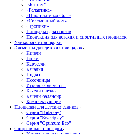
"Фитнес"
«Галактика»
«Пиратский корабль»
«Соломенный дом»
«Тропики»
Площадки для парков
Продукция для детских и спортивных площадок
Уникальные площадки
Элементы для детских площадок
Качели
Горки
Карусели
Качалки
Подвесы
Песочницы
Игровые элементы
Качели гнездо
Качели-балансир
Комплектующие
Площадки для детских садиков
Серия "Kidsplay"
Серия "Sweetplay"
Серия "Оptimum-Еco"
Спортивные площадки
Универсальные площадки