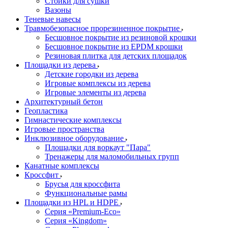
Стойки для сушки
Вазоны
Теневые навесы
Травмобезопасное прорезиненное покрытие
Бесшовное покрытие из резиновой крошки
Бесшовное покрытие из EPDM крошки
Резиновая плитка для детских площадок
Площадки из дерева
Детские городки из дерева
Игровые комплексы из дерева
Игровые элементы из дерева
Архитектурный бетон
Геопластика
Гимнастические комплексы
Игровые пространства
Инклюзивное оборудование
Площадки для воркаут "Пара"
Тренажеры для маломобильных групп
Канатные комплексы
Кроссфит
Брусья для кроссфита
Функциональные рамы
Площадки из HPL и HDPE
Серия «Premium-Eco»
Серия «Kingdom»