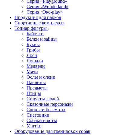
Серия «Playground»
Серия «Wonderland»
Серия «Эко-play»
Продукция для парков
Спортивные комплексы
Топиар фигуры
Бабочки
Белки и зайцы
Буквы
Грибы
Лоси
Лошади
Медведи
Мячи
Ослы и олени
Павлины
Предметы
Птицы
Силуэты людей
Сказочные персонажи
Слоны и бегемоты
Снеговики
Собаки и коты
Улитки
Оборудование для тренировок собак