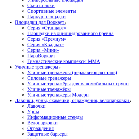
Скейт-парки
Спортивные элементы
Паркур площадки
Площадки для Воркаут
Серия «Стандарт»
Площадки из оцилиндрованного бревна
Серия «Премиум»
Серия «Квадрат»
Серия «Мини»
ПараВоркаут
Гимнастические комплексы ММА
Уличные тренажеры
Уличные тренажеры (нержавеющая сталь)
Силовые тренажеры
Уличные тренажёры для маломобильных групп
Уличные тренажёры
Уличные тренажеры Модерн
Лавочки, урны, скамейки, ограждения, велопарковки
Лавочки
Урны
Информационные стенды
Велопарковки
Ограждения
Защитные барьеры