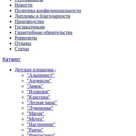
Новости
Политика конфиденциальности
Дипломы и благодарности
Производство
Госзаказчикам
Гарантийные обязательства
Реквизиты
Отзывы
Статьи
Каталог
Детские площадки
"Альпинист"
"Андерсон"
"Замок"
"Иллюзия"
"Классика"
"Лесная чаща"
"Лукоморье"
"Магия"
"Мечта"
"Настроение"
"Ранчо"
"Фантастика"