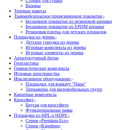
Стойки для сушки
Вазоны
Теневые навесы
Травмобезопасное прорезиненное покрытие
Бесшовное покрытие из резиновой крошки
Бесшовное покрытие из EPDM крошки
Резиновая плитка для детских площадок
Площадки из дерева
Детские городки из дерева
Игровые комплексы из дерева
Игровые элементы из дерева
Архитектурный бетон
Геопластика
Гимнастические комплексы
Игровые пространства
Инклюзивное оборудование
Площадки для воркаут "Пара"
Тренажеры для маломобильных групп
Канатные комплексы
Кроссфит
Брусья для кроссфита
Функциональные рамы
Площадки из HPL и HDPE
Серия «Premium-Eco»
Серия «Kingdom»