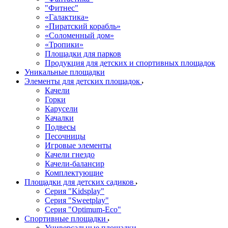
"Фитнес"
«Галактика»
«Пиратский корабль»
«Соломенный дом»
«Тропики»
Площадки для парков
Продукция для детских и спортивных площадок
Уникальные площадки
Элементы для детских площадок
Качели
Горки
Карусели
Качалки
Подвесы
Песочницы
Игровые элементы
Качели гнездо
Качели-балансир
Комплектующие
Площадки для детских садиков
Серия "Kidsplay"
Серия "Sweetplay"
Серия "Оptimum-Еco"
Спортивные площадки
Универсальные площадки