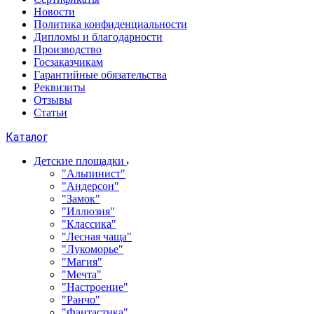
Новости
Политика конфиденциальности
Дипломы и благодарности
Производство
Госзаказчикам
Гарантийные обязательства
Реквизиты
Отзывы
Статьи
Каталог
Детские площадки
"Альпинист"
"Андерсон"
"Замок"
"Иллюзия"
"Классика"
"Лесная чаща"
"Лукоморье"
"Магия"
"Мечта"
"Настроение"
"Ранчо"
"Фантастика"