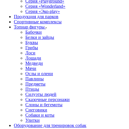
Серия «Playground»
Серия «Wonderland»
Серия «Эко-play»
Продукция для парков
Спортивные комплексы
Топиар фигуры
Бабочки
Белки и зайцы
Буквы
Грибы
Лоси
Лошади
Медведи
Мячи
Ослы и олени
Павлины
Предметы
Птицы
Силуэты людей
Сказочные персонажи
Слоны и бегемоты
Снеговики
Собаки и коты
Улитки
Оборудование для тренировок собак