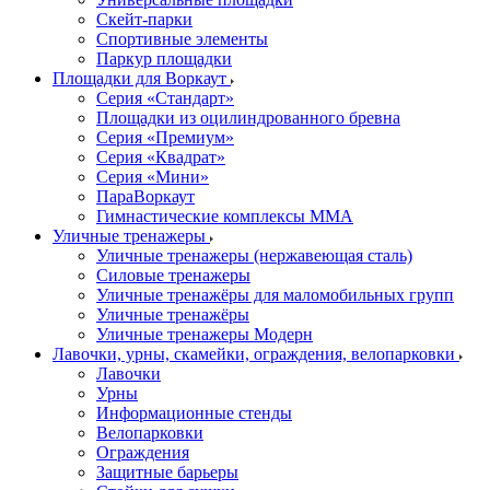
Скейт-парки
Спортивные элементы
Паркур площадки
Площадки для Воркаут
Серия «Стандарт»
Площадки из оцилиндрованного бревна
Серия «Премиум»
Серия «Квадрат»
Серия «Мини»
ПараВоркаут
Гимнастические комплексы ММА
Уличные тренажеры
Уличные тренажеры (нержавеющая сталь)
Силовые тренажеры
Уличные тренажёры для маломобильных групп
Уличные тренажёры
Уличные тренажеры Модерн
Лавочки, урны, скамейки, ограждения, велопарковки
Лавочки
Урны
Информационные стенды
Велопарковки
Ограждения
Защитные барьеры