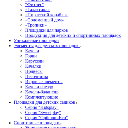
"Фитнес"
«Галактика»
«Пиратский корабль»
«Соломенный дом»
«Тропики»
Площадки для парков
Продукция для детских и спортивных площадок
Уникальные площадки
Элементы для детских площадок
Качели
Горки
Карусели
Качалки
Подвесы
Песочницы
Игровые элементы
Качели гнездо
Качели-балансир
Комплектующие
Площадки для детских садиков
Серия "Kidsplay"
Серия "Sweetplay"
Серия "Оptimum-Еco"
Спортивные площадки
Универсальные площадки