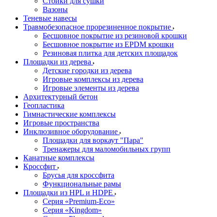
Стойки для сушки
Вазоны
Теневые навесы
Травмобезопасное прорезиненное покрытие
Бесшовное покрытие из резиновой крошки
Бесшовное покрытие из EPDM крошки
Резиновая плитка для детских площадок
Площадки из дерева
Детские городки из дерева
Игровые комплексы из дерева
Игровые элементы из дерева
Архитектурный бетон
Геопластика
Гимнастические комплексы
Игровые пространства
Инклюзивное оборудование
Площадки для воркаут "Пара"
Тренажеры для маломобильных групп
Канатные комплексы
Кроссфит
Брусья для кроссфита
Функциональные рамы
Площадки из HPL и HDPE
Серия «Premium-Eco»
Серия «Kingdom»